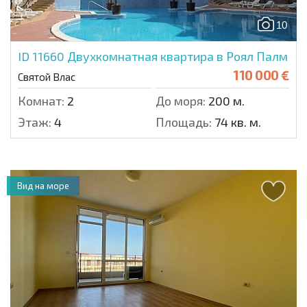
10
ID 11660
Двухкомнатная квартира в Роял Палм
110 000 €
Святой Влас
Комнат:
2
До моря:
200 м.
Этаж:
4
Площадь:
74 кв. м.
Вид на море