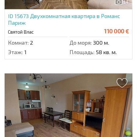
14
ID 15673
Двухкомнатная квартира в Романс
Париж
110 000 €
Святой Влас
Комнат:
2
До моря:
300 м.
Этаж:
1
Площадь:
58 кв. м.