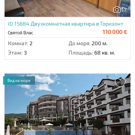
13
ID 15684
Двухкомнатная квартира в Горизонт
110 000 €
Святой Влас
Комнат:
2
До моря:
200 м.
Этаж:
3
Площадь:
68 кв. м.
Вид на море