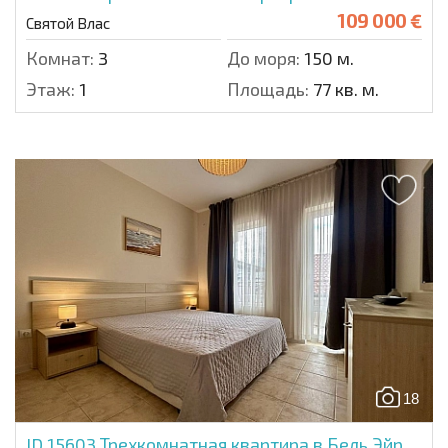
109 000 €
Святой Влас
Комнат:
3
До моря:
150 м.
Этаж:
1
Площадь:
77 кв. м.
18
ID 15603
Трехкомнатная квартира в Бель Эйр