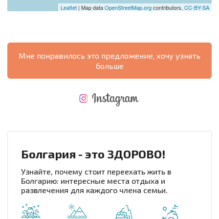
Leaflet
| Map data
OpenStreetMap.org
contributors,
CC-BY-SA
Мне понравилось это предложение, хочу узнать
больше
НОВАЯ МАСШТАБНАЯ ПОЛЕТНАЯ ПРОГРАММА
РАСХОДЫ ПРИ ПОКУПКЕ
ЕЖЕГОДНЫЕ РАСХОДЫ НА СОДЕРЖАНИЕ
Болгария - это ЗДОРОВО!
Узнайте, почему стоит переехать жить в
Болгарию: интересные места отдыха и
развлечения для каждого члена семьи.