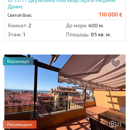
ID 15777
Двухкомнатная квартира в Меджик
Дримс
110 000 €
Святой Влас
Комнат:
2
До моря:
400 м.
Этаж:
1
Площадь:
85 кв. м.
Вид на море
21
Рекомендуем