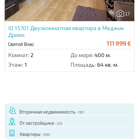
17
ID 15701
Двухкомнатная квартира в Меджик
Дримс
111 999 €
Святой Влас
Комнат:
2
До моря:
400 м.
Этаж:
1
Площадь:
64 кв. м.
Вторичная недвижимость
- 1181
От застройщика
- 229
Квартиры
- 1290