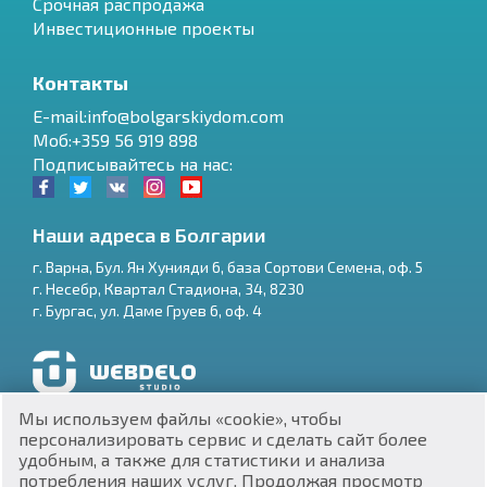
Срочная распродажа
Инвестиционные проекты
Контакты
E-mail:info@bolgarskiydom.com
Моб:+359 56 919 898
Подписывайтесь на нас:
Наши адреса в Болгарии
г.
Варна
,
Бул. Ян Хунияди 6, база Сортови Семена, оф. 5
г.
Несебр
,
Квартал Стадиона, 34
,
8230
RU
г.
Бургас
,
ул. Даме Груев 6, оф. 4
€
EN
$
UA
Разработка и SEO продвижение сайтов
Мы используем файлы «cookie», чтобы
₽
PL
персонализировать сервис и сделать сайт более
удобным, а также для статистики и анализа
потребления наших услуг. Продолжая просмотр
₴
DE