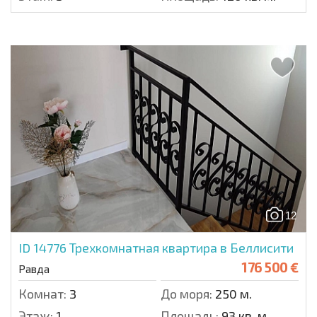
12
ID 14776
Трехкомнатная квартира в Беллисити
176 500 €
Равда
Комнат:
3
До моря:
250 м.
Этаж:
1
Площадь:
93 кв. м.