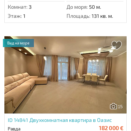
Комнат:
3
До моря:
50 м.
Этаж:
1
Площадь:
131 кв. м.
Вид на море
15
ID 14841
Двухкомнатная квартира в Оазис
182 000 €
Равда