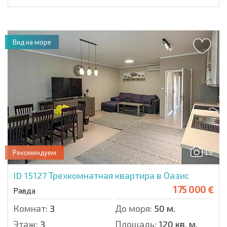
Вид на море
19
Рекомендуем
ID 15127
Трехкомнатная квартира в Оазис
175 000 €
Равда
Комнат:
3
До моря:
50 м.
Этаж:
3
Площадь:
120 кв. м.