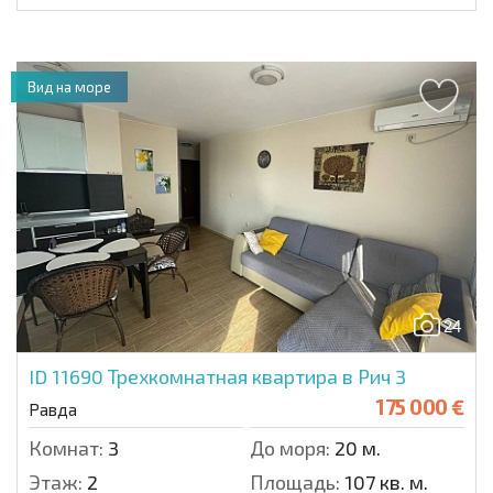
Вид на море
24
ID 11690
Трехкомнатная квартира в Рич 3
175 000 €
Равда
Комнат:
3
До моря:
20 м.
Этаж:
2
Площадь:
107 кв. м.