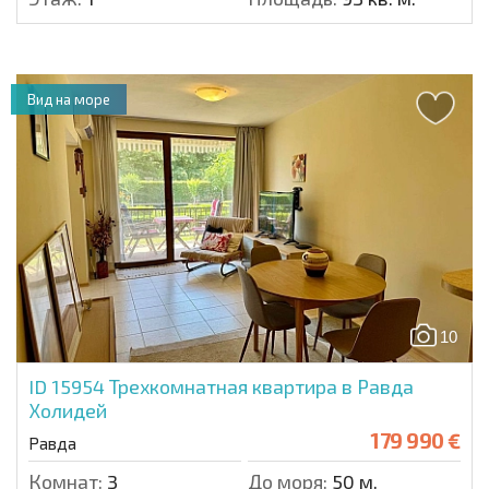
Вид на море
10
ID 15954
Трехкомнатная квартира в Равда
Холидей
179 990 €
Равда
Комнат:
3
До моря:
50 м.