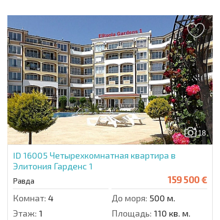
18
ID 16005
Четырехкомнатная квартира в
Элитония Гарденс 1
159 500 €
Равда
Комнат:
4
До моря:
500 м.
Этаж:
1
Площадь:
110 кв. м.