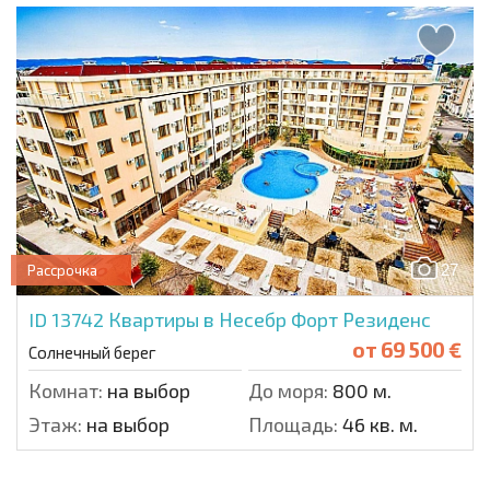
27
Рассрочка
ID 13742
Квартиры в Несебр Форт Резиденс
от
69 500 €
Солнечный берег
Комнат:
на выбор
До моря:
800 м.
Этаж:
на выбор
Площадь:
46 кв. м.