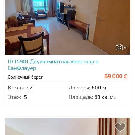
9
ID 14981
Двухкомнатная квартира в
СанФлауер
69 000 €
Солнечный берег
Комнат:
2
До моря:
600 м.
Этаж:
5
Площадь:
63 кв. м.