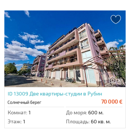
16
ID 13009
Две квартиры-студии в Рубин
70 000 €
Солнечный берег
Комнат:
1
До моря:
600 м.
Этаж:
1
Площадь:
60 кв. м.