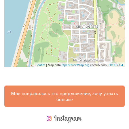
Leaflet
| Map data
OpenStreetMap.org
contributors,
CC-BY-SA
Мне понравилось это предложение, хочу узнать
больше
НОВАЯ МАСШТАБНАЯ ПОЛЕТНАЯ ПРОГРАММА
РАСХОДЫ ПРИ ПОКУПКЕ
ЕЖЕГОДНЫЕ РАСХОДЫ НА СОДЕРЖАНИЕ