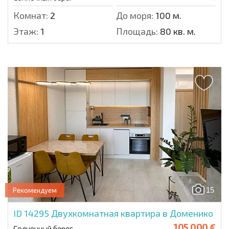
Комнат:
2
До моря:
100 м.
Этаж:
1
Площадь:
80 кв. м.
15
Рекомендуем
ID 14295
Двухкомнатная квартира в Доменико
105 000 €
Солнечный берег