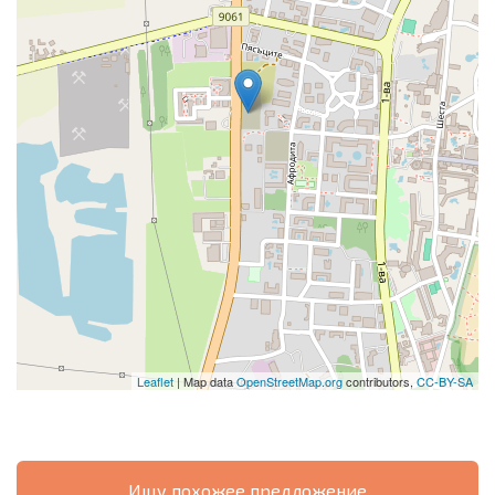
Leaflet
| Map data
OpenStreetMap.org
contributors,
CC-BY-SA
Ищу похожее предложение