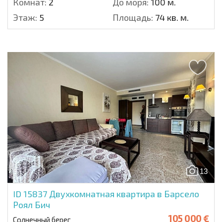
Комнат:
2
До моря:
100 м.
Этаж:
5
Площадь:
74 кв. м.
13
ID 15837
Двухкомнатная квартира в Барсело
Роял Бич
105 000 €
Солнечный берег