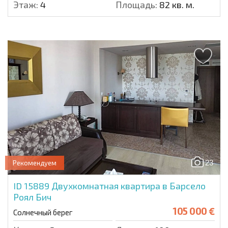
Этаж:
4
Площадь:
82 кв. м.
23
Рекомендуем
ID 15889
Двухкомнатная квартира в Барсело
Роял Бич
105 000 €
Солнечный берег