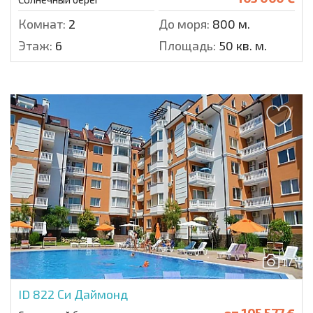
Комнат:
2
До моря:
800 м.
Этаж:
6
Площадь:
50 кв. м.
17
ID 822
Си Даймонд