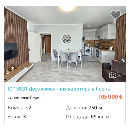
16
ID 15831
Двухкомнатная квартира в Ясень
105 000 €
Солнечный берег
Комнат:
2
До моря:
250 м.
Этаж:
3
Площадь:
69 кв. м.