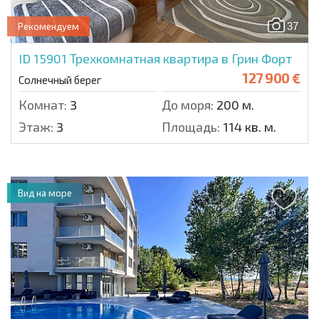
37
Рекомендуем
ID 15901
Трехкомнатная квартира в Грин Форт
127 900 €
Солнечный берег
Комнат:
3
До моря:
200 м.
Этаж:
3
Площадь:
114 кв. м.
Вид на море