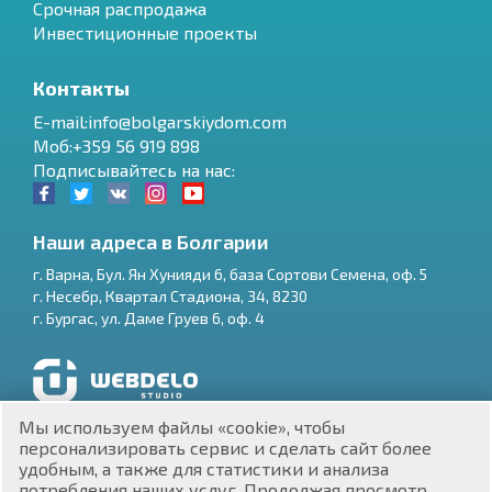
Срочная распродажа
Инвестиционные проекты
Контакты
E-mail:info@bolgarskiydom.com
Моб:+359 56 919 898
Подписывайтесь на нас:
Наши адреса в Болгарии
г.
Варна
,
Бул. Ян Хунияди 6, база Сортови Семена, оф. 5
г.
Несебр
,
Квартал Стадиона, 34
,
8230
RU
г.
Бургас
,
ул. Даме Груев 6, оф. 4
€
EN
$
UA
Разработка и SEO продвижение сайтов
Мы используем файлы «cookie», чтобы
₽
PL
персонализировать сервис и сделать сайт более
удобным, а также для статистики и анализа
потребления наших услуг. Продолжая просмотр
₴