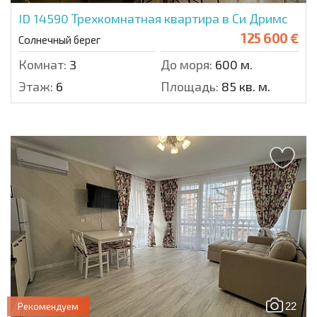
ID 14590
Трехкомнатная квартира в Си Дримс
125 600 €
Солнечный берег
Комнат:
3
До моря:
600 м.
Этаж:
6
Площадь:
85 кв. м.
22
Рекомендуем