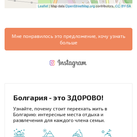
Leaflet
| Map data
OpenStreetMap.org
contributors,
CC-BY-SA
Мне понравилось это предложение, хочу узнать
больше
НОВАЯ МАСШТАБНАЯ ПОЛЕТНАЯ ПРОГРАММА
РАСХОДЫ ПРИ ПОКУПКЕ
ЕЖЕГОДНЫЕ РАСХОДЫ НА СОДЕРЖАНИЕ
Болгария - это ЗДОРОВО!
Узнайте, почему стоит переехать жить в
Болгарию: интересные места отдыха и
развлечения для каждого члена семьи.