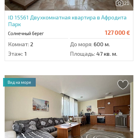
21
ID 15561
Двухкомнатная квартира в Афродита
Парк
127 000 €
Солнечный берег
Комнат:
2
До моря:
600 м.
Этаж:
1
Площадь:
47 кв. м.
Вид на море