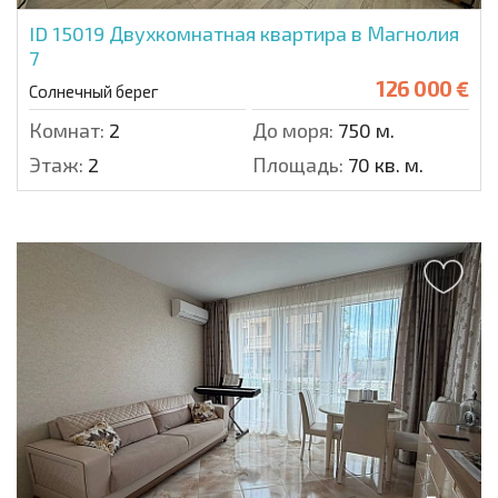
ID 15019
Двухкомнатная квартира в Магнолия
7
126 000 €
Солнечный берег
Комнат:
2
До моря:
750 м.
Этаж:
2
Площадь:
70 кв. м.