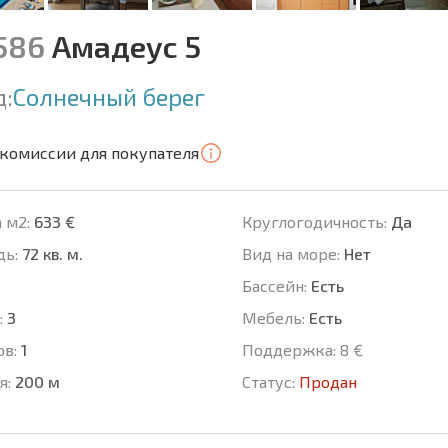
1586
Амадеус 5
д:
Солнечный берег
 комиссии для покупателя
 м2:
633 €
Круглогодичность:
Да
ь:
72 кв. м.
Вид на море:
Нет
Басcейн:
Есть
:
3
Мебель:
Есть
ов:
1
Поддержка:
8 €
я:
200 м
Статус:
Продан