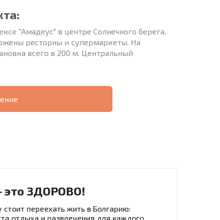
кта:
ксе "Амадеус" в центре Солнечного берега,
оложены ресторны и супермаркеты. На
ановка всего в 200 м. Центральный
ение
О
ХОДНОСТЬ
ДИСТАНЦИОННОЙ
РАССРОЧКА В
СДЕЛКЕ
БОЛГАРИИ
- это ЗДОРОВО!
 стоит переехать жить в Болгарию:
та отдыха и развлечения для каждого