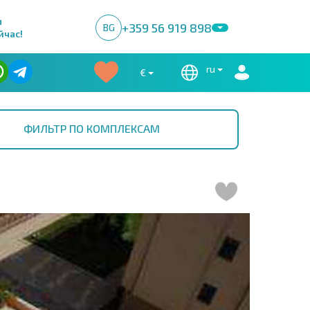
м
+359 56 919 898
BG
йчас!
ru
€
ФИЛЬТР ПО КОМПЛЕКСАМ