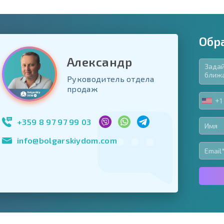
Обр
Александр
Руководитель отдела
язательные для заполнения
продаж
ь форму
+1
UNIT
Подписаться на 
STA
использование с
+1
+359 8 97 97 99 03
info@bolgarskiydom.com