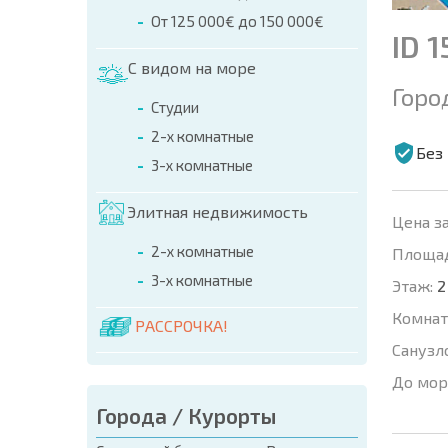
От 125 000€ до 150 000€
ID 
С видом на море
Горо
Студии
2-х комнатные
Без
3-х комнатные
Элитная недвижимость
Цена за
2-х комнатные
Площад
3-х комнатные
Этаж:
2
Комнат
РАССРОЧКА!
Санузл
До мор
Города / Курорты