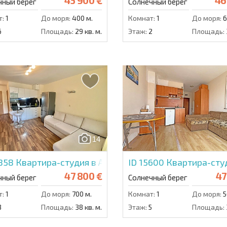
45 900 €
46
чный берег
Солнечный берег
т:
1
До моря:
400 м.
Комнат:
1
До моря:
6
6
Площадь:
29 кв. м.
Этаж:
2
Площадь:
14
4858
Квартира-студия в Амадеус 19
ID 15600
Квартира-студ
47 800 €
47
чный берег
Солнечный берег
т:
1
До моря:
700 м.
Комнат:
1
До моря:
5
3
Площадь:
38 кв. м.
Этаж:
5
Площадь: