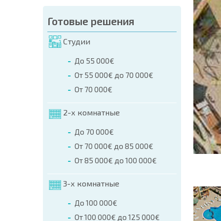
аказа (Имя, E-mail, Телефон)
Готовые решения
а
Студии
о телефонам:
До 55 000€
+359 8 9797 99 03
От 55 000€ до 70 000€
От 70 000€
2-х комнатные
До 70 000€
От 70 000€ до 85 000€
От 85 000€ до 100 000€
3-х комнатные
До 100 000€
От 100 000€ до 125 000€