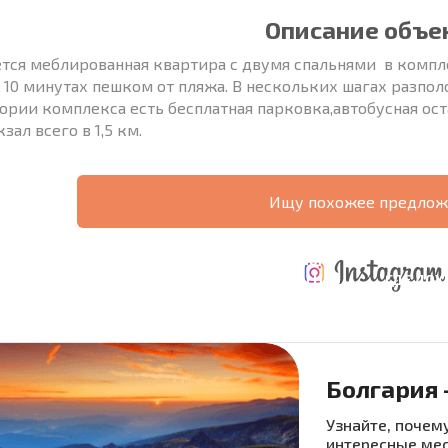
Описание объе
тся меблированная квартира с двумя спальнями в компле
в 10 минутах пешком от пляжа. В нескольких шагах разп
ории комплекса есть бесплатная парковка,автобусная ост
зал всего в 1,5 км.
Ищу похожее предлож
ТАБНАЯ
ЕЖЕГОДНЫЕ
НАЯ
РАСХОДЫ ПРИ
РАСХОДЫ НА
ГДЕ ДО
РАММА
ПОКУПКЕ
СОДЕРЖАНИЕ
6%?
Болгария 
язательные для заполнения
Узнайте, почему
интересные мес