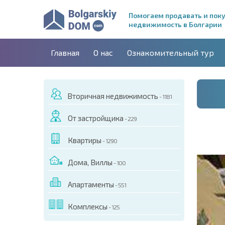
Помогаем продавать и пок
недвижимость в Болгарии
Главная
О нас
Ознакомительный тур
Вторичная недвижимость
- 1181
От застройщика
- 229
Квартиры
- 1290
Дома, Виллы
- 100
Апартаменты
- 551
ДЕО ЭТОГО ОБЪЕКТА
Комплексы
- 125