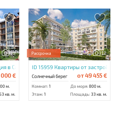
10
12
Рассрочка
ия в Санни Вью Саут
ID 15959
Квартиры от застройщика в Маг
 000 €
от
49 455 €
Солнечный берег
00 м.
Комнат:
1
До моря:
800 м.
53 кв. м.
Этаж:
1
Площадь:
33 кв. м.