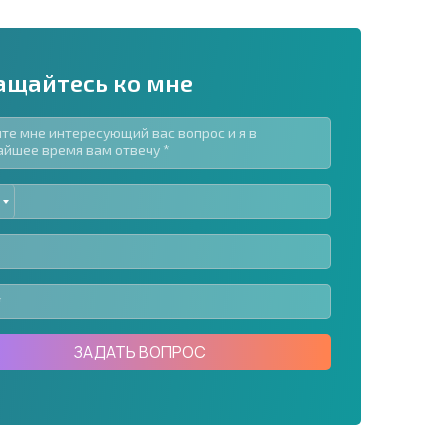
ащайтесь ко мне
ED
рассылку | Нажимая кнопку, вы разрешаете
TES
воих данных.
Отправить сообщение
ЗАДАТЬ ВОПРОС