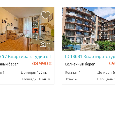
11
4847
Квартира-студия в Гербер 2
ID 13631
Квартира-студ
48 990 €
49
чный берег
Солнечный берег
т:
1
До моря:
450 м.
Комнат:
1
До моря:
6
1
Площадь:
31 кв. м.
Этаж:
4
Площадь: