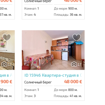
 000 €
46 000 €
Солнечный берег
00 м.
Комнат:
1
До моря:
900 м.
37 кв. м.
Этаж:
4
Площадь:
36 кв. м.
12
17
ия в Амадеус 11
ID 15946
Квартира-студия в Сансет Бич 
 900 €
48 000 €
Солнечный берег
00 м.
Комнат:
1
До моря:
800 м.
34 кв. м.
Этаж:
3
Площадь:
41 кв. м.