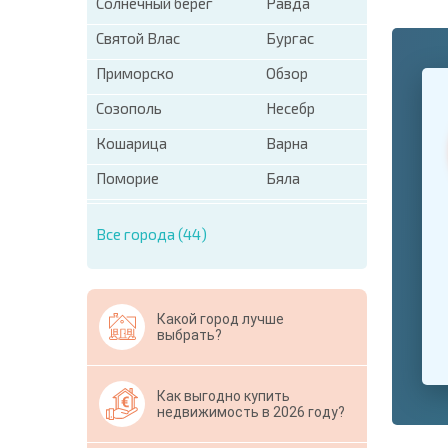
Солнечный берег
Равда
Святой Влас
Бургас
Приморско
Обзор
+1
United
States
Созополь
Несебр
+1
Кошарица
Варна
* Поля об
Поморие
Бяла
Свернут
Все города (44)
Какой город лучше
выбрать?
Как выгодно купить
недвижимость в 2026 году?