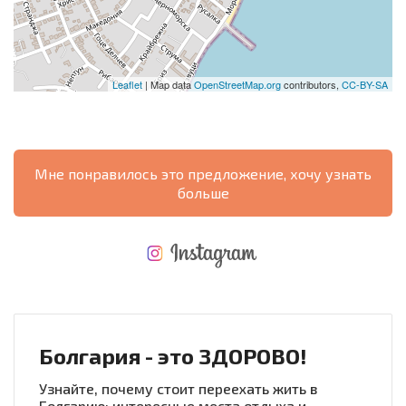
Leaflet
| Map data
OpenStreetMap.org
contributors,
CC-BY-SA
Мне понравилось это предложение, хочу узнать
больше
НОВАЯ МАСШТАБНАЯ ПОЛЕТНАЯ ПРОГРАММА
РАСХОДЫ ПРИ ПОКУПКЕ
ЕЖЕГОДНЫЕ РАСХОДЫ НА СОДЕРЖАНИЕ
Болгария - это ЗДОРОВО!
Узнайте, почему стоит переехать жить в
Болгарию: интересные места отдыха и