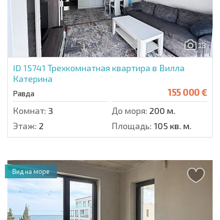
13
ID 15741
Трехкомнатная квартира в Вилла
Катерина
155 000 €
Равда
Комнат:
3
До моря:
200 м.
Этаж:
2
Площадь:
105 кв. м.
Вид на море