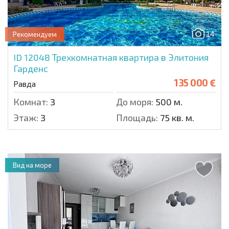
14
Рекомендуем
ID 12048
Трехкомнатная квартира в Элитония
Гарденс
135 000 €
Равда
Комнат:
3
До моря:
500 м.
Этаж:
3
Площадь:
75 кв. м.
Вид на море