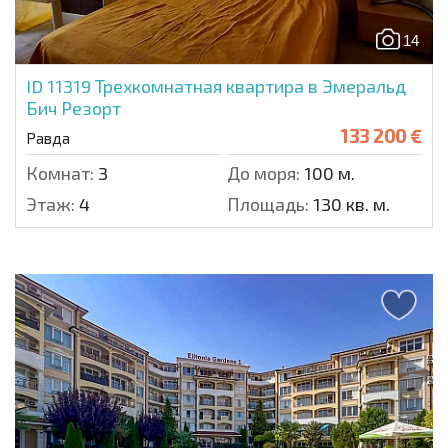
14
ID 11319
Трехкомнатная квартира в Эмеральд
Бич Резорт
133 200 €
Равда
Комнат:
3
До моря:
100 м.
Этаж:
4
Площадь:
130 кв. м.