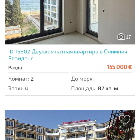
17
ID 15802
Двухкомнатная квартира в Олимпия
Резиденс
155 000 €
Равда
Комнат:
2
До моря:
Этаж:
4
Площадь:
82 кв. м.