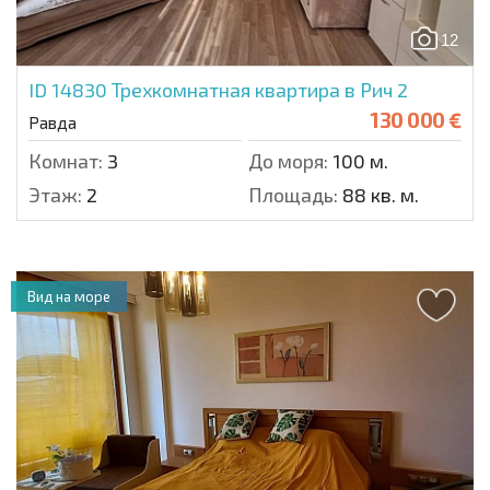
12
ID 14830
Трехкомнатная квартира в Рич 2
130 000 €
Равда
Комнат:
3
До моря:
100 м.
Этаж:
2
Площадь:
88 кв. м.
Вид на море