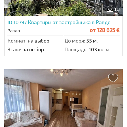
11
ID 10797
Квартиры от застройщика в Равде
от
128 625 €
Равда
Комнат:
на выбор
До моря:
55 м.
Этаж:
на выбор
Площадь:
103 кв. м.