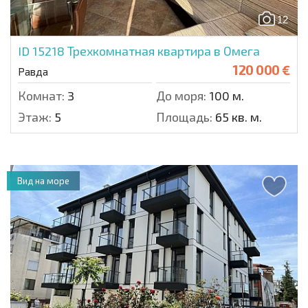
12
ID 15218
Трехкомнатная квартира в Омега
120 000 €
Равда
Комнат:
3
До моря:
100 м.
Этаж:
5
Площадь:
65 кв. м.
Вид на море