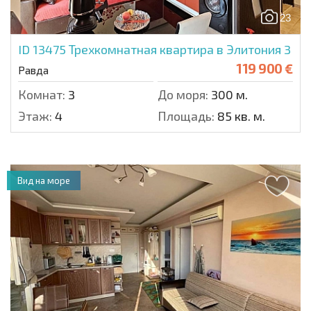
23
ID 13475
Трехкомнатная квартира в Элитония 3
119 900 €
Равда
Комнат:
3
До моря:
300 м.
Этаж:
4
Площадь:
85 кв. м.
Вид на море