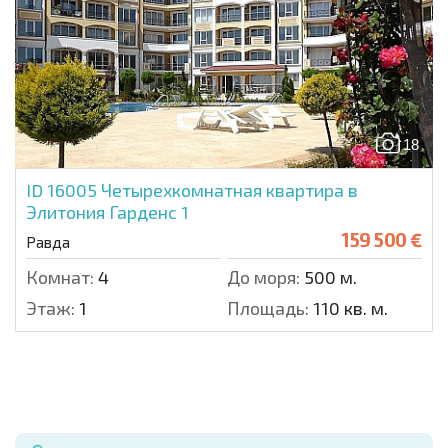
18
ID 16005
Четырехкомнатная квартира в
Элитония Гарденс 1
159 500 €
Равда
Комнат:
4
До моря:
500 м.
Этаж:
1
Площадь:
110 кв. м.