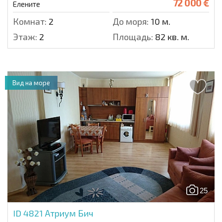
72 000 €
Елените
Комнат:
2
До моря:
10 м.
Этаж:
2
Площадь:
82 кв. м.
Вид на море
25
ID 4821
Атриум Бич