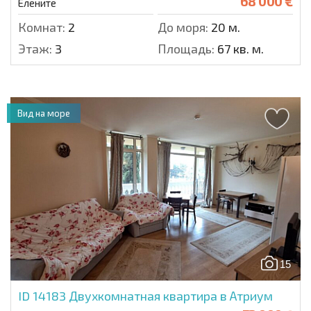
68 000 €
Елените
Комнат:
2
До моря:
20 м.
Этаж:
3
Площадь:
67 кв. м.
Вид на море
15
ID 14183
Двухкомнатная квартира в Атриум