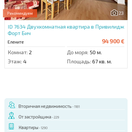
23
Рекомендуем
ID 7634
Двухкомнатная квартира в Привилидж
Форт Бич
94 900 €
Елените
Комнат:
2
До моря:
50 м.
Этаж:
4
Площадь:
67 кв. м.
Вторичная недвижимость
- 1181
От застройщика
- 229
Квартиры
- 1290