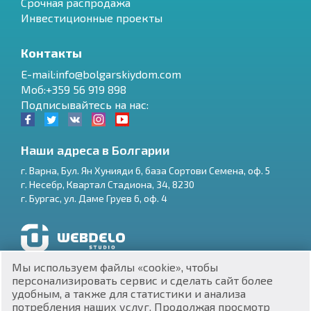
Срочная распродажа
Инвестиционные проекты
Контакты
E-mail:info@bolgarskiydom.com
Моб:+359 56 919 898
Подписывайтесь на нас:
Наши адреса в Болгарии
г.
Варна
,
Бул. Ян Хунияди 6, база Сортови Семена, оф. 5
г.
Несебр
,
Квартал Стадиона, 34
,
8230
RU
г.
Бургас
,
ул. Даме Груев 6, оф. 4
€
EN
$
UA
Разработка и SEO продвижение сайтов
Мы используем файлы «cookie», чтобы
₽
PL
персонализировать сервис и сделать сайт более
удобным, а также для статистики и анализа
потребления наших услуг. Продолжая просмотр
₴
DE