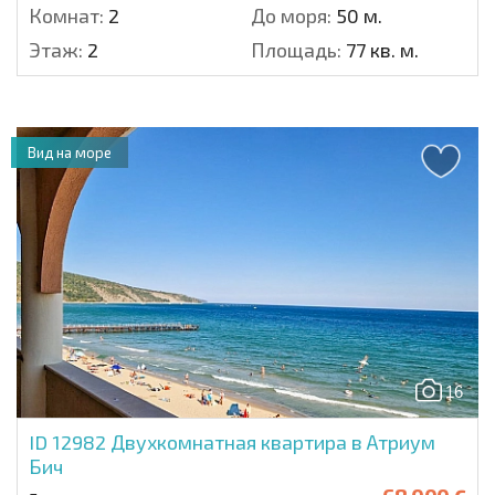
Комнат:
2
До моря:
50 м.
Этаж:
2
Площадь:
77 кв. м.
Вид на море
16
ID 12982
Двухкомнатная квартира в Атриум
Бич