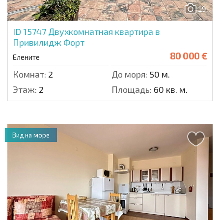
19
ID 15747
Двухкомнатная квартира в
Привилидж Форт
80 000 €
Елените
Комнат:
2
До моря:
50 м.
Этаж:
2
Площадь:
60 кв. м.
Вид на море