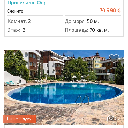
Привилидж Форт
74 990 €
Елените
Комнат:
2
До моря:
50 м.
Этаж:
3
Площадь:
70 кв. м.
27
Рекомендуем