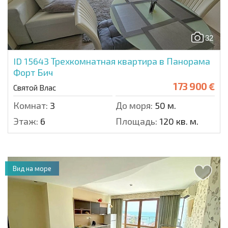
32
ID 15643
Трехкомнатная квартира в Панорама
Форт Бич
173 900 €
Святой Влас
Комнат:
3
До моря:
50 м.
Этаж:
6
Площадь:
120 кв. м.
Вид на море