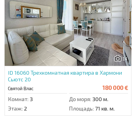
14
ID 16060
Трехкомнатная квартира в Хармони
Сьютс 20
180 000 €
Святой Влас
Комнат:
3
До моря:
300 м.
Этаж:
2
Площадь:
71 кв. м.