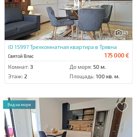
43
ID 15997
Трехкомнатная квартира в Трявна
175 000 €
Святой Влас
Комнат:
3
До моря:
50 м.
Этаж:
2
Площадь:
100 кв. м.
Вид на море