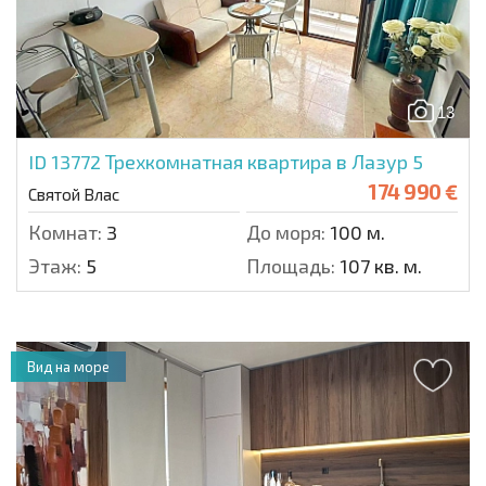
13
ID 13772
Трехкомнатная квартира в Лазур 5
174 990 €
Святой Влас
Комнат:
3
До моря:
100 м.
Этаж:
5
Площадь:
107 кв. м.
Вид на море