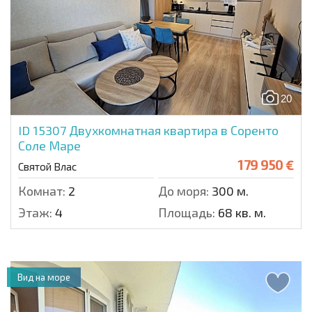
20
ID 15307
Двухкомнатная квартира в Соренто
Соле Маре
179 950 €
Святой Влас
Комнат:
2
До моря:
300 м.
Этаж:
4
Площадь:
68 кв. м.
Вид на море