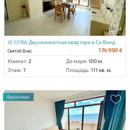
14
ID 13766
Двухкомнатная квартира в Си Винд
174 990 €
Святой Влас
Комнат:
2
До моря:
100 м.
Этаж:
7
Площадь:
111 кв. м.
Вид на море