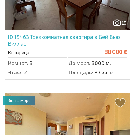
15
ID 15463
Трехкомнатная квартира в Бей Вью
Виллас
88 000 €
Кошарица
Комнат:
3
До моря:
3000 м.
Этаж:
2
Площадь:
87 кв. м.
Вид на море