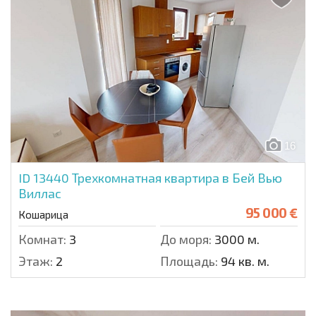
16
ID 13440
Трехкомнатная квартира в Бей Вью
Виллас
95 000 €
Кошарица
Комнат:
3
До моря:
3000 м.
Этаж:
2
Площадь:
94 кв. м.