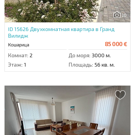
10
ID 15626
Двухкомнатная квартира в Гранд
Вилидж
85 000 €
Кошарица
Комнат:
2
До моря:
3000 м.
Этаж:
1
Площадь:
56 кв. м.