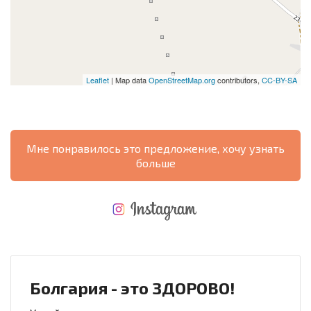
Leaflet
| Map data
OpenStreetMap.org
contributors,
CC-BY-SA
Мне понравилось это предложение, хочу узнать
больше
НОВАЯ МАСШТАБНАЯ ПОЛЕТНАЯ ПРОГРАММА
РАСХОДЫ ПРИ ПОКУПКЕ
ЕЖЕГОДНЫЕ РАСХОДЫ НА СОДЕРЖАНИЕ
Болгария - это ЗДОРОВО!