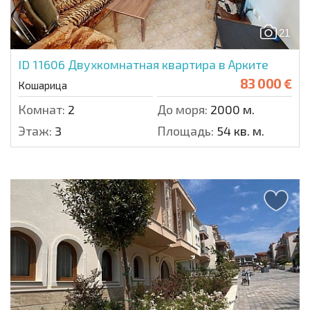
21
ID 11606
Двухкомнатная квартира в Арките
83 000 €
Кошарица
Комнат:
2
До моря:
2000 м.
Этаж:
3
Площадь:
54 кв. м.