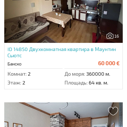
16
ID 14850
Двухкомнатная квартира в Маунтин
Сьютс
60 000 €
Банско
Комнат:
2
До моря:
360000 м.
Этаж:
2
Площадь:
64 кв. м.