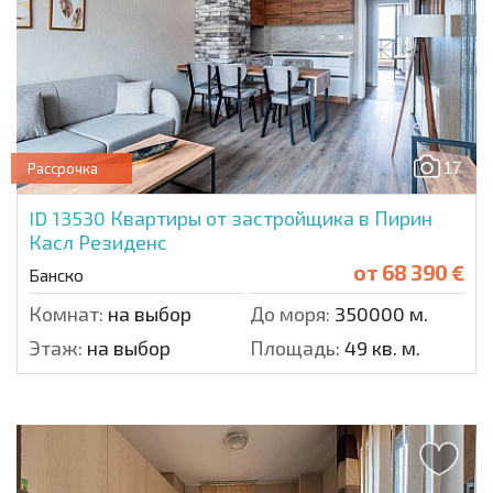
17
Рассрочка
ID 13530
Квартиры от застройщика в Пирин
Касл Резиденс
от
68 390 €
Банско
Комнат:
на выбор
До моря:
350000 м.
Этаж:
на выбор
Площадь:
49 кв. м.