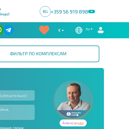
м
+359 56 919 898
BG
йчас!
ru
€
ФИЛЬТР ПО КОМПЛЕКСАМ
Александр
ование своих