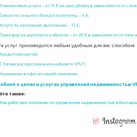
Клининговые услуги – от 15 € за одну уборку в зависимости от сл
Смена постельного белья и полотенец – 4 €;
Услуги по заселению-выселению – 15 €;
Трансфер из аэропорта и обратно – от 20 € в зависимости от типа
та услуг производится любым удобным для вас способом:
Кредитной картой;
С баланса в персональном кабинете VPUT;
Наличными в офисах нашей компании.
обнее о ценах и услугах управления недвижимостью V
йте также:
Как работают компании по управлению недвижимостью в Болгари
ТАБНАЯ
ЕЖЕГОДНЫЕ
НАЯ
РАСХОДЫ ПРИ
РАСХОДЫ НА
ГДЕ ДО
РАММА
ПОКУПКЕ
СОДЕРЖАНИЕ
6%?