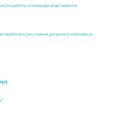
ожности работы и площади апартамента;
 автомобиля и расстояния до жилого комплекса.
PUT
и?
О
ХОДНОСТЬ
ДИСТАНЦИОННОЙ
РАССРОЧКА В
СДЕЛКЕ
БОЛГАРИИ