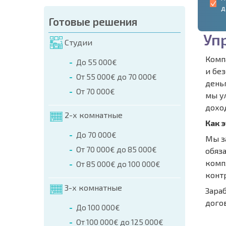
д
Готовые решения
У
п
Студии
Комп
До 55 000€
и бе
От 55 000€ до 70 000€
день
От 70 000€
мы у
дохо
2-х комнатные
Как 
До 70 000€
Мы з
От 70 000€ до 85 000€
обяза
комп
От 85 000€ до 100 000€
конт
3-х комнатные
Зара
дого
До 100 000€
От 100 000€ до 125 000€