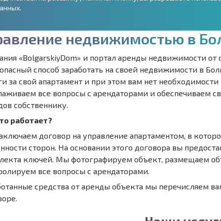
анных.
р
а
в
л
е
н
и
е
н
е
д
в
и
ж
и
м
о
с
т
ь
ю
в
Б
о
ания «BolgarskiyDom» и портал аренды недвижимости от 
зопасный способ заработать на своей недвижимости в Бо
ги за свой апартамент и при этом вам нет необходимости 
лаживаем все вопросы с арендаторами и обеспечиваем с
дов собственнику.
это работает?
аключаем договор на управление апартаментом, в которо
нности сторон. На основании этого договора вы предоста
лекта ключей. Мы фотографируем объект, размещаем объ
ролируем все вопросы с арендаторами.
ботанные средства от аренды объекта мы перечисляем ва
воре.
Наши услуг