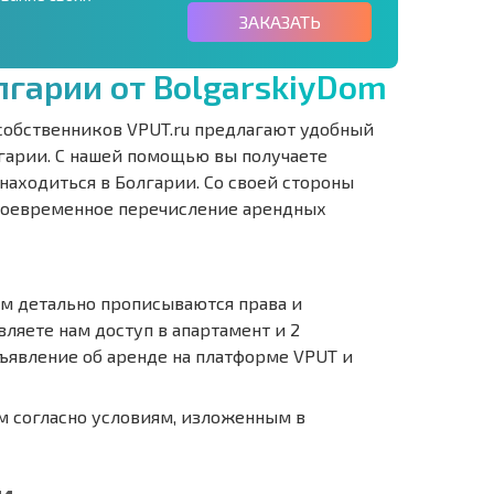
ЗАКАЗАТЬ
л
г
а
р
и
и
о
т
B
o
l
g
a
r
s
k
i
y
D
o
m
собственников VPUT.ru предлагают удобный
лгарии. С нашей помощью вы получаете
находиться в Болгарии. Со своей стороны
воевременное перечисление арендных
м детально прописываются права и
вляете нам доступ в апартамент и 2
явление об аренде на платформе VPUT и
м согласно условиям, изложенным в
и