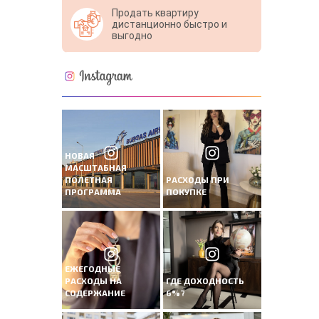
Продать квартиру
дистанционно быстро и
выгодно
НОВАЯ
МАСШТАБНАЯ
ПОЛЕТНАЯ
РАСХОДЫ ПРИ
ПРОГРАММА
ПОКУПКЕ
ЕЖЕГОДНЫЕ
РАСХОДЫ НА
ГДЕ ДОХОДНОСТЬ
СОДЕРЖАНИЕ
6%?