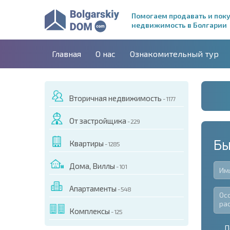
Помогаем продавать и пок
недвижимость в Болгарии
Главная
О нас
Ознакомительный тур
Вторичная недвижимость
- 1177
От застройщика
- 229
Бы
Квартиры
- 1285
Дома, Виллы
- 101
Апартаменты
- 548
Комплексы
- 125
П