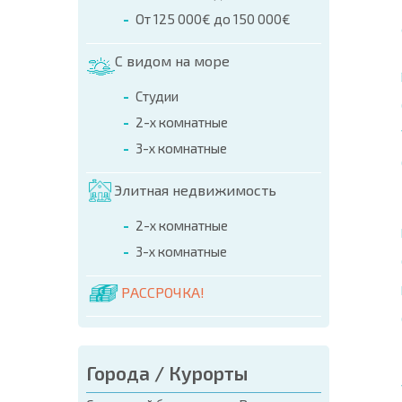
От 125 000€ до 150 000€
С видом на море
Студии
2-х комнатные
3-х комнатные
Элитная недвижимость
2-х комнатные
3-х комнатные
РАССРОЧКА!
Города / Курорты