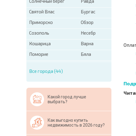
Солнечный берег
Равда
Святой Влас
Бургас
Приморско
Обзор
Созополь
Несебр
Кошарица
Варна
Опла
Поморие
Бяла
Все города (44)
Подр
Чита
Какой город лучше
выбрать?
НОВАЯ
МАСШ
Как выгодно купить
ПОЛЕТ
недвижимость в 2026 году?
ПРОГ