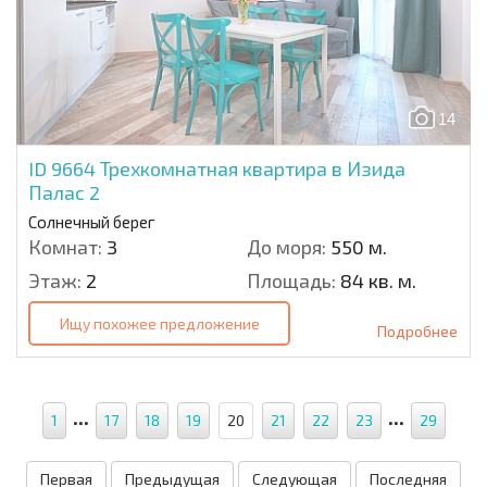
14
ID 9664
Трехкомнатная квартира в Изида
Палас 2
Солнечный берег
Комнат:
3
До моря:
550 м.
Этаж:
2
Площадь:
84 кв. м.
Ищу похожее предложение
Подробнее
...
...
1
17
18
19
20
21
22
23
29
Первая
Предыдущая
Следующая
Последняя