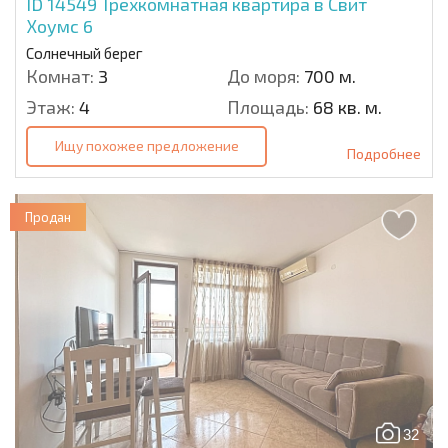
ID 14549
Трехкомнатная квартира в Свит
Хоумс 6
Солнечный берег
Комнат:
3
До моря:
700 м.
Этаж:
4
Площадь:
68 кв. м.
Ищу похожее предложение
Подробнее
Продан
32