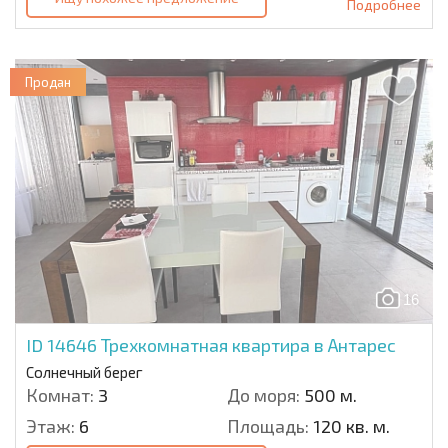
Подробнее
Продан
16
ID 14646
Трехкомнатная квартира в Антарес
Солнечный берег
Комнат:
3
До моря:
500 м.
Этаж:
6
Площадь:
120 кв. м.