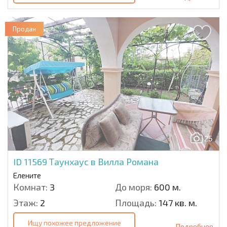
Продан
25
ID 11569
Таунхаус в Вилла Романа
Елените
Комнат:
3
До моря:
600 м.
Этаж:
2
Площадь:
147 кв. м.
Ищу похожее предложение
Подробнее