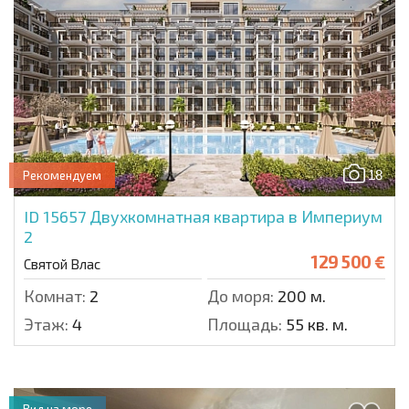
18
Рекомендуем
ID 15657
Двухкомнатная квартира в Империум
2
129 500 €
Святой Влас
Комнат:
2
До моря:
200 м.
Этаж:
4
Площадь:
55 кв. м.
Вид на море