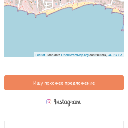
Leaflet
| Map data
OpenStreetMap.org
contributors,
CC-BY-SA
Ищу похожее предложение
НОВАЯ МАСШТАБНАЯ ПОЛЕТНАЯ ПРОГРАММА
РАСХОДЫ ПРИ ПОКУПКЕ
ЕЖЕГОДНЫЕ РАСХОДЫ НА СОДЕРЖАНИЕ