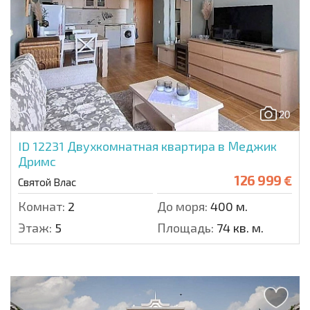
20
ID 12231
Двухкомнатная квартира в Меджик
Дримс
126 999 €
Святой Влас
Комнат:
2
До моря:
400 м.
Этаж:
5
Площадь:
74 кв. м.