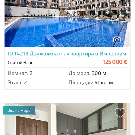
17
ID 14213
Двухкомнатная квартира в Империум
125 000 €
Святой Влас
Комнат:
2
До моря:
300 м.
Этаж:
2
Площадь:
51 кв. м.
Вид на море