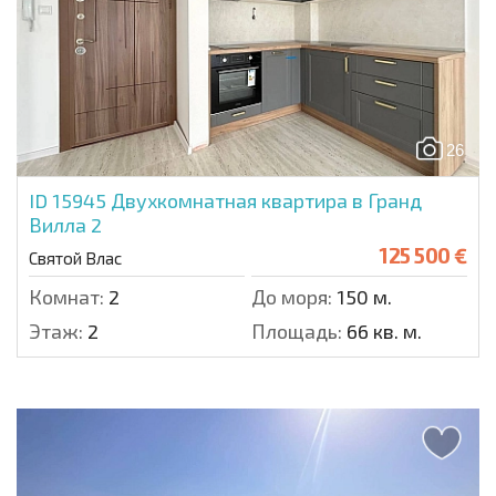
26
ID 15945
Двухкомнатная квартира в Гранд
Вилла 2
125 500 €
Святой Влас
Комнат:
2
До моря:
150 м.
Этаж:
2
Площадь:
66 кв. м.