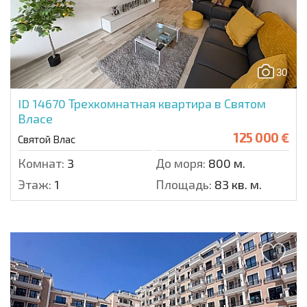
30
ID 14670
Трехкомнатная квартира в Святом
Власе
125 000 €
Святой Влас
Комнат:
3
До моря:
800 м.
Этаж:
1
Площадь:
83 кв. м.