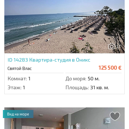
17
ID 14283
Квартира-студия в Оникс
125 500 €
Святой Влас
Комнат:
1
До моря:
50 м.
Этаж:
1
Площадь:
31 кв. м.
Вид на море