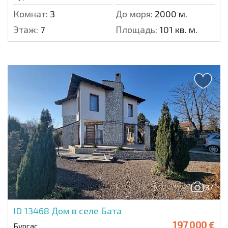
Комнат:
3
До моря:
2000 м.
Этаж:
7
Площадь:
101 кв. м.
37
ID 13468
Дом в селе Бата
197 000 €
Бургас