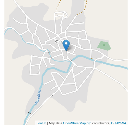
Leaflet
| Map data
OpenStreetMap.org
contributors,
CC-BY-SA