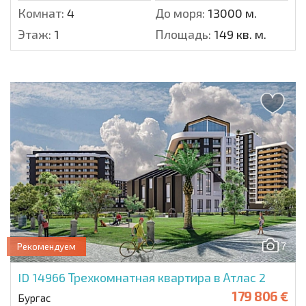
Комнат:
4
До моря:
13000 м.
Этаж:
1
Площадь:
149 кв. м.
7
Рекомендуем
ID 14966
Трехкомнатная квартира в Атлас 2
179 806 €
Бургас