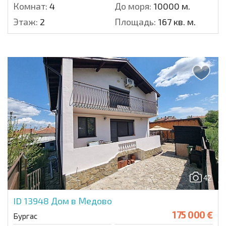
Комнат:
4
До моря:
10000 м.
Этаж:
2
Площадь:
167 кв. м.
42
ID 13948
Дом в Медово
175 000 €
Бургас