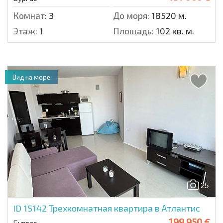
Комнат:
3
До моря:
18520 м.
Этаж:
1
Площадь:
102 кв. м.
Вид на море
25
ID 15142
Трехкомнатная квартира в Атлантис
199 950 €
Бургас