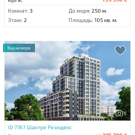
Комнат:
3
До моря:
250 м.
Этаж:
2
Площадь:
105 кв. м.
Вид на море
5
ID 7767
Шантре Резиденс