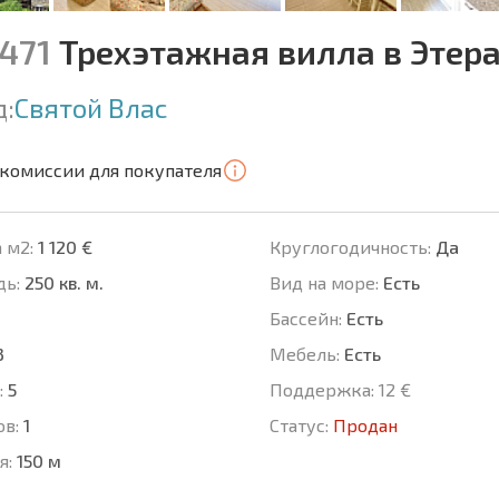
8471
Трехэтажная вилла в Этер
д:
Святой Влас
 комиссии для покупателя
 м2:
1 120 €
Круглогодичность:
Да
ь:
250 кв. м.
Вид на море:
Есть
Басcейн:
Есть
3
Мебель:
Есть
:
5
Поддержка:
12 €
ов:
1
Статус:
Продан
я:
150 м