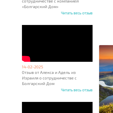
сотрудничестве с компанией
«Болгарский Дом»
Читать весь отзыв
НОВАЯ
МАСШ
ПОЛЕТ
ПРОГ
+1
United
States
+1
* Поля об
14-02-2025
Отзыв от Алекса и Адель из
Израиля о сотрудничестве с
Болгарский Дом
Читать весь отзыв