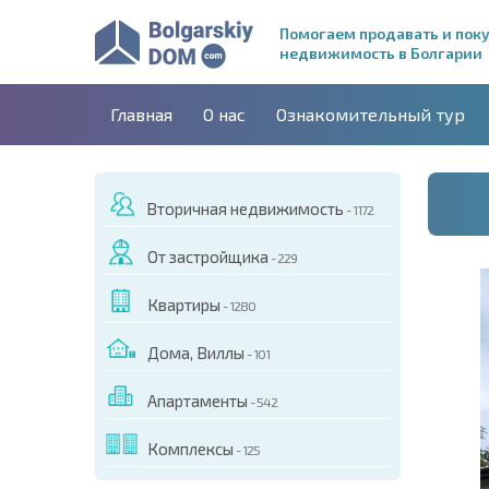
Помогаем продавать и пок
недвижимость в Болгарии
Главная
О нас
Ознакомительный тур
Вторичная недвижимость
- 1172
От застройщика
- 229
Квартиры
- 1280
Дома, Виллы
- 101
Апартаменты
- 542
ДЕО ЭТОГО ОБЪЕКТА
Комплексы
- 125