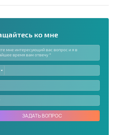
ащайтесь ко мне
ED
рассылку | Нажимая кнопку, вы разрешаете
TES
воих данных.
Отправить сообщение
ЗАДАТЬ ВОПРОС