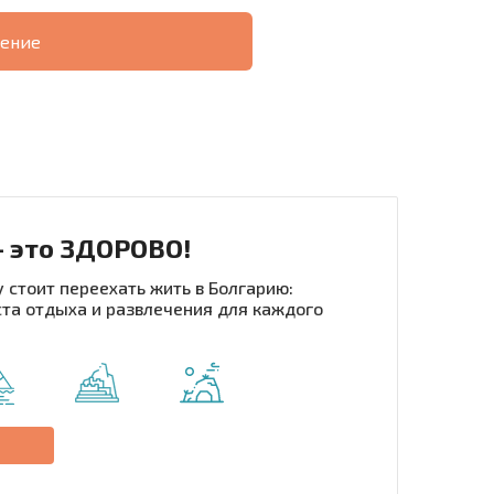
ение
О
ХОДНОСТЬ
ДИСТАНЦИОННОЙ
РАССРОЧКА В
СДЕЛКЕ
БОЛГАРИИ
- это ЗДОРОВО!
 стоит переехать жить в Болгарию:
та отдыха и развлечения для каждого
рассылку | Нажимая кнопку, вы разрешаете
воих данных.
Отправить сообщение
е