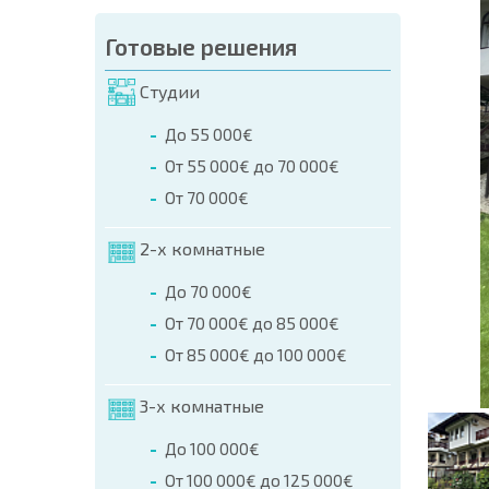
аказа (Имя, E-mail, Телефон)
Готовые решения
а
Студии
о телефонам:
До 55 000€
+359 8 9797 99 03
От 55 000€ до 70 000€
От 70 000€
2-х комнатные
До 70 000€
От 70 000€ до 85 000€
От 85 000€ до 100 000€
3-х комнатные
До 100 000€
От 100 000€ до 125 000€