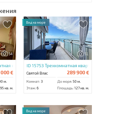
жения
Вид на море
54
51
тная квартира в Антония
ID 15753
Трехкомнатная квартира в Пан
 000 €
289 900 €
Святой Влас
0 м.
Комнат:
3
До моря:
50 м.
95 кв. м.
Этаж:
6
Площадь:
127 кв. м.
Вид на море