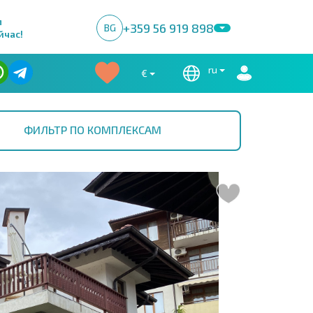
м
+359 56 919 898
BG
йчас!
ru
€
ФИЛЬТР ПО КОМПЛЕКСАМ