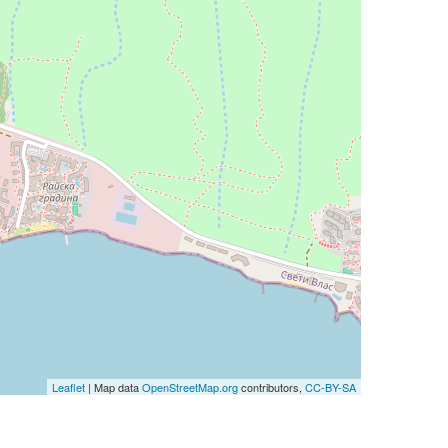
Leaflet
| Map data
OpenStreetMap.org
contributors,
CC-BY-SA