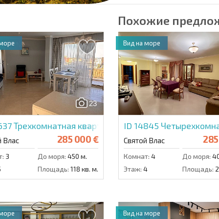
Похожие предло
 море
Вид на море
23
4637
Трехкомнатная квартира в Вилла Флоренция
ID 14845
Четырехкомна
285 000 €
285
й Влас
Святой Влас
т:
3
До моря:
450 м.
Комнат:
4
До моря:
40
5
Площадь:
118 кв. м.
Этаж:
4
Площадь:
2
 море
Вид на море