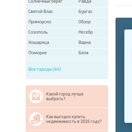
Солнечный берег
Равда
Святой Влас
Бургас
Приморско
Обзор
+1
Созополь
Несебр
United
States
Кошарица
Варна
+1
Поморие
Бяла
* Поля об
Свернут
Все города (44)
Какой город лучше
выбрать?
Как выгодно купить
недвижимость в 2026 году?