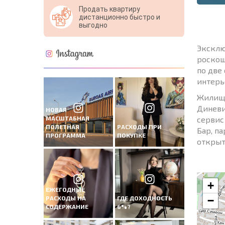
Продать квартиру
дистанционно быстро и
выгодно
Эксклю
роскош
по две
интерь
Жилищн
Диневи
НОВАЯ
МАСШТАБНАЯ
сервис
ПОЛЕТНАЯ
РАСХОДЫ ПРИ
Бар, п
ПРОГРАММА
ПОКУПКЕ
открыт
+
ЕЖЕГОДНЫЕ
РАСХОДЫ НА
ГДЕ ДОХОДНОСТЬ
−
СОДЕРЖАНИЕ
6%?