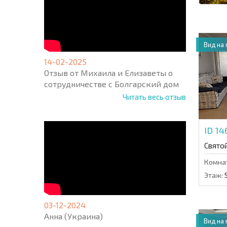
Вид на
14-02-2025
Отзыв от Михаила и Елизаветы о
сотрудничестве с Болгарский дом
Читать весь отзыв
ID 1
Свято
Комна
Этаж:
03-12-2024
Анна (Украина)
Вид на