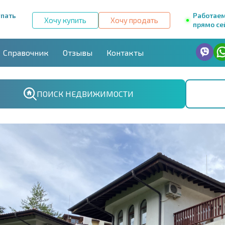
упать
Работае
Хочу купить
Хочу продать
прямо се
Справочник
Отзывы
Контакты
ПОИСК НЕДВИЖИМОСТИ