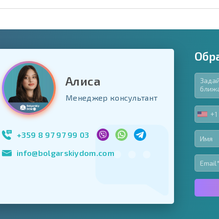
Обр
Алиса
язательные для заполнения
Менеджер консультант
ь форму
+1
UNIT
Подписаться на 
STA
использование с
+1
+359 8 97 97 99 03
info@bolgarskiydom.com