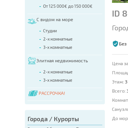
От 125 000€ до 150 000€
ID 
С видом на море
Горо
Студии
2-х комнатные
Без
3-х комнатные
Элитная недвижимость
Цена за
2-х комнатные
Площад
3-х комнатные
Этаж:
3
Всего:
РАССРОЧКА!
Комнат
Санузл
Города / Курорты
До мор