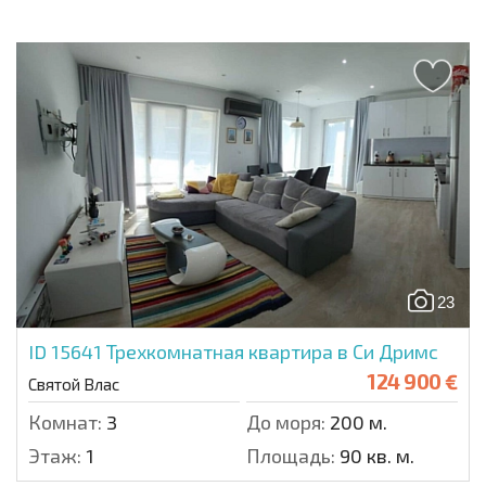
23
ID 15641
Трехкомнатная квартира в Си Дримс
124 900 €
Святой Влас
Комнат:
3
До моря:
200 м.
Этаж:
1
Площадь:
90 кв. м.