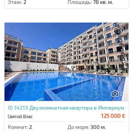
Этаж:
2
Площадь:
78 кв. м.
17
ID 14213
Двухкомнатная квартира в Империум
125 000 €
Святой Влас
Комнат:
2
До моря:
300 м.