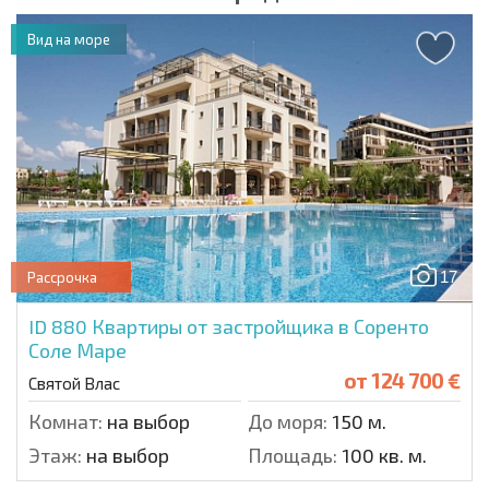
Вид на море
17
Рассрочка
ID 880
Квартиры от застройщика в Соренто
Соле Маре
от
124 700 €
Святой Влас
Комнат:
на выбор
До моря:
150 м.
Этаж:
на выбор
Площадь:
100 кв. м.