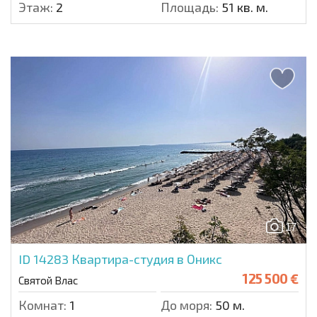
Этаж:
2
Площадь:
51 кв. м.
17
ID 14283
Квартира-студия в Оникс
125 500 €
Святой Влас
Комнат:
1
До моря:
50 м.