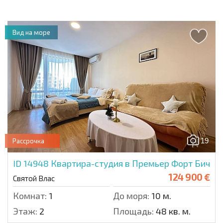
Вид на море
19
Рассрочка
ID 14948
Квартира-студия в Премьер Форт Бич
124 900 €
Святой Влас
Комнат:
1
До моря:
10 м.
Этаж:
2
Площадь:
48 кв. м.