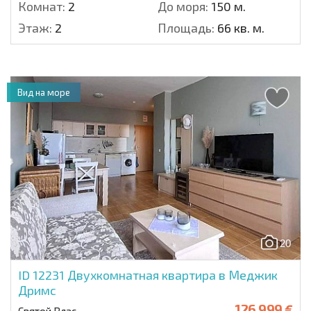
Комнат:
2
До моря:
150 м.
Этаж:
2
Площадь:
66 кв. м.
Вид на море
20
ID 12231
Двухкомнатная квартира в Меджик
Дримс
126 999 €
Святой Влас