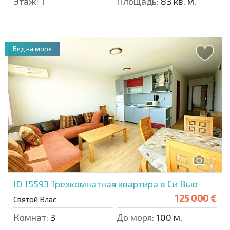
Этаж:
1
Площадь:
83 кв. м.
Вид на море
12
ID 15593
Трехкомнатная квартира в Си Вью
125 000 €
Святой Влас
Комнат:
3
До моря:
100 м.