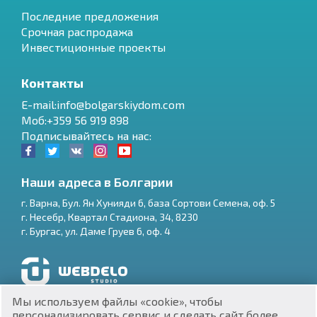
Последние предложения
Срочная распродажа
Инвестиционные проекты
Контакты
E-mail:info@bolgarskiydom.com
Моб:+359 56 919 898
Подписывайтесь на нас:
Наши адреса в Болгарии
г.
Варна
,
Бул. Ян Хунияди 6, база Сортови Семена, оф. 5
г.
Несебр
,
Квартал Стадиона, 34
,
8230
RU
г.
Бургас
,
ул. Даме Груев 6, оф. 4
€
EN
$
UA
Разработка и SEO продвижение сайтов
Мы используем файлы «cookie», чтобы
₽
PL
персонализировать сервис и сделать сайт более