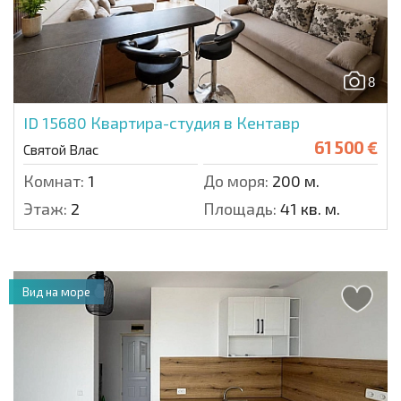
8
ID 15680
Квартира-студия в Кентавр
61 500 €
Святой Влас
Комнат:
1
До моря:
200 м.
Этаж:
2
Площадь:
41 кв. м.
Вид на море