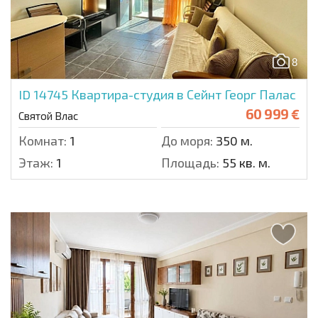
8
ID 14745
Квартира-студия в Сейнт Георг Палас
60 999 €
Святой Влас
Комнат:
1
До моря:
350 м.
Этаж:
1
Площадь:
55 кв. м.