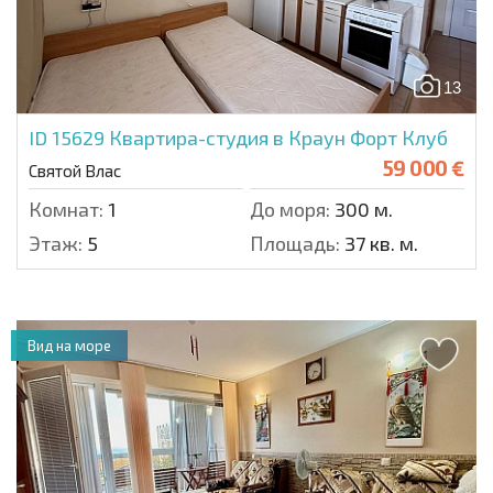
13
ID 15629
Квартира-студия в Краун Форт Клуб
59 000 €
Святой Влас
Комнат:
1
До моря:
300 м.
Этаж:
5
Площадь:
37 кв. м.
Вид на море