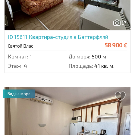
17
ID 15611
Квартира-студия в Баттерфляй
58 900 €
Святой Влас
Комнат:
1
До моря:
500 м.
Этаж:
4
Площадь:
41 кв. м.
Вид на море