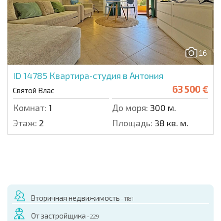
16
ID 14785
Квартира-студия в Антония
63 500 €
Святой Влас
Комнат:
1
До моря:
300 м.
Этаж:
2
Площадь:
38 кв. м.
Вторичная недвижимость
- 1181
От застройщика
- 229