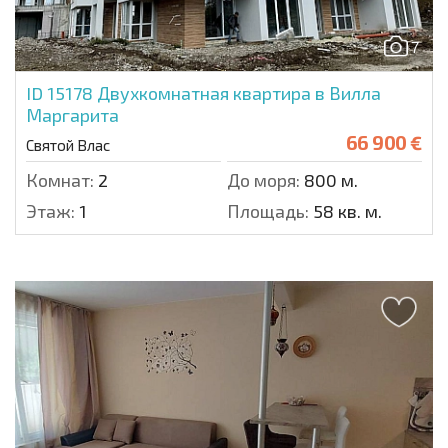
7
ID 15178
Двухкомнатная квартира в Вилла
Маргарита
66 900 €
Святой Влас
Комнат:
2
До моря:
800 м.
Этаж:
1
Площадь:
58 кв. м.