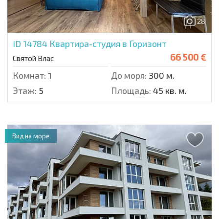
28
ID 14784
Квартира-студия в Горизонт
66 500 €
Святой Влас
Комнат:
1
До моря:
300 м.
Этаж:
5
Площадь:
45 кв. м.
Вид на море