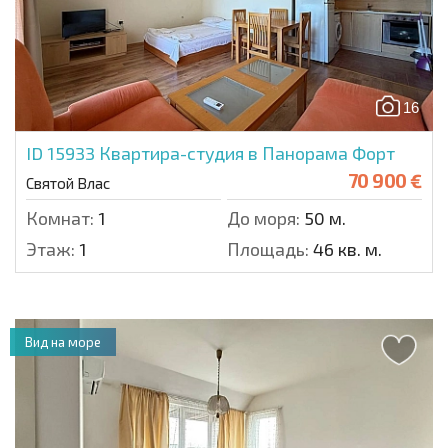
16
ID 15933
Квартира-студия в Панорама Форт
70 900 €
Святой Влас
Комнат:
1
До моря:
50 м.
Этаж:
1
Площадь:
46 кв. м.
Вид на море