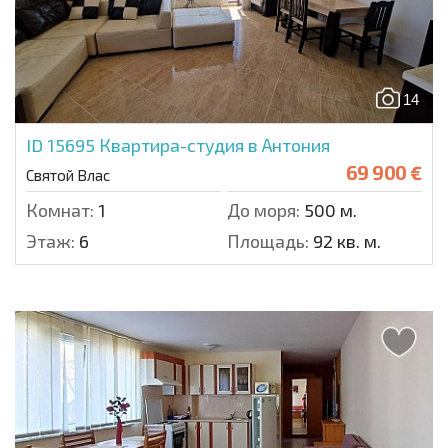
14
ID 15695
Квартира-студия в Антония
69 900 €
Святой Влас
Комнат:
1
До моря:
500 м.
Этаж:
6
Площадь:
92 кв. м.