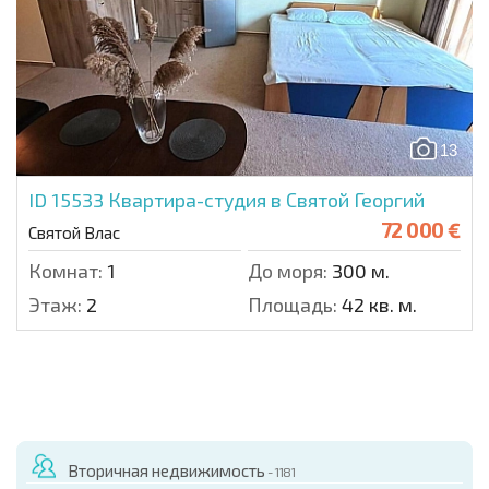
13
ID 15533
Квартира-студия в Святой Георгий
72 000 €
Святой Влас
Комнат:
1
До моря:
300 м.
Этаж:
2
Площадь:
42 кв. м.
Вторичная недвижимость
- 1181