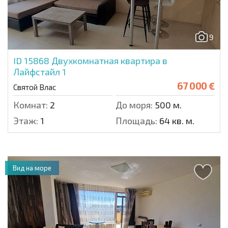
9
ID 15868
Двухкомнатная квартира в
Лайфстайл 1
67 000 €
Святой Влас
Комнат:
2
До моря:
500 м.
Этаж:
1
Площадь:
64 кв. м.
Вид на море