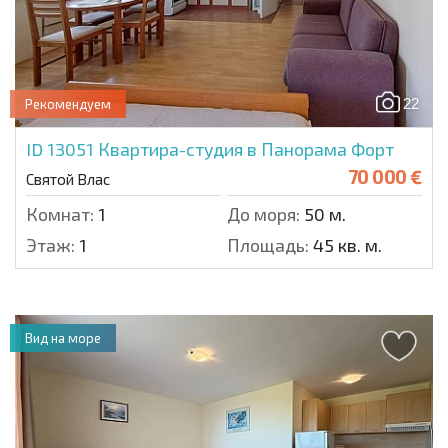
22
Рекомендуем
ID 13051
Квартира-студия в Панорама Форт
70 000 €
Святой Влас
Комнат:
1
До моря:
50 м.
Этаж:
1
Площадь:
45 кв. м.
Вид на море