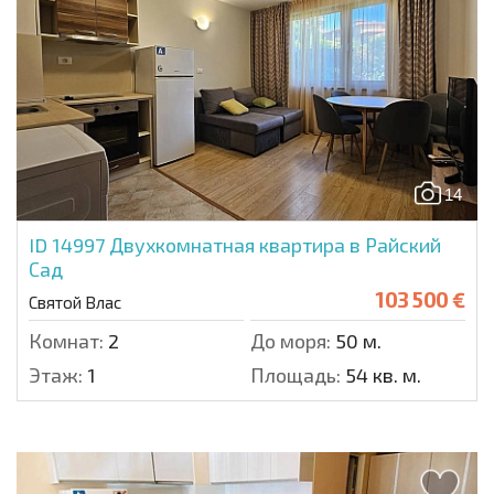
14
ID 14997
Двухкомнатная квартира в Райский
Сад
103 500 €
Святой Влас
Комнат:
2
До моря:
50 м.
Этаж:
1
Площадь:
54 кв. м.