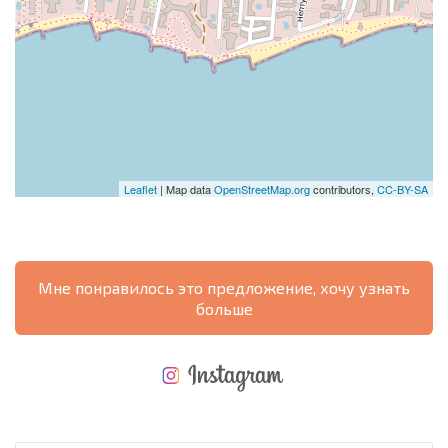
Leaflet
| Map data
OpenStreetMap.org
contributors,
CC-BY-SA
Мне понравилось это предложение, хочу узнать
больше
НОВАЯ МАСШТАБНАЯ ПОЛЕТНАЯ ПРОГРАММА
РАСХОДЫ ПРИ ПОКУПКЕ
ЕЖЕГОДНЫЕ РАСХОДЫ НА СОДЕРЖАНИЕ