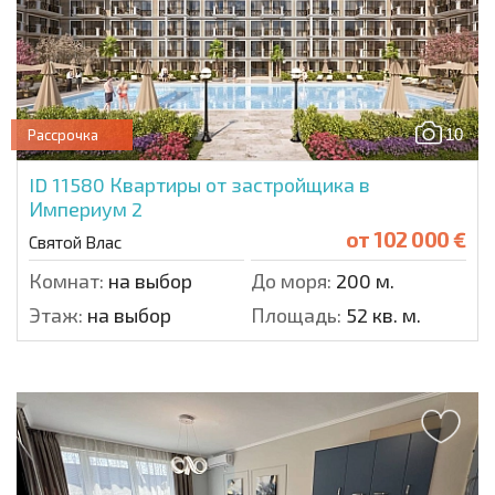
10
Рассрочка
ID 11580
Квартиры от застройщика в
Империум 2
от
102 000 €
Святой Влас
Комнат:
на выбор
До моря:
200 м.
Этаж:
на выбор
Площадь:
52 кв. м.