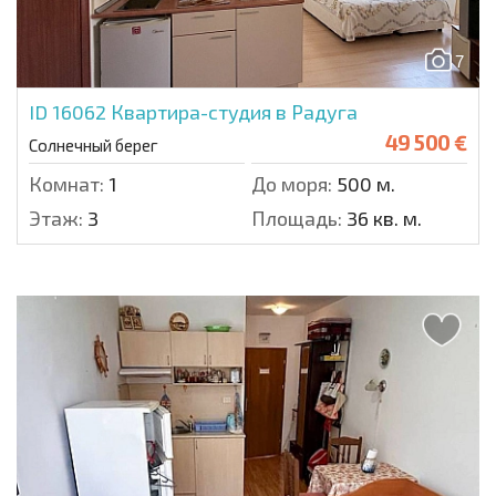
7
ID 16062
Квартира-студия в Радуга
49 500 €
Солнечный берег
Комнат:
1
До моря:
500 м.
Этаж:
3
Площадь:
36 кв. м.