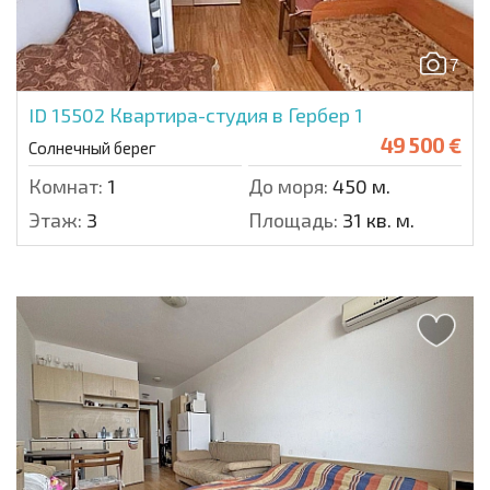
7
ID 15502
Квартира-студия в Гербер 1
49 500 €
Солнечный берег
Комнат:
1
До моря:
450 м.
Этаж:
3
Площадь:
31 кв. м.