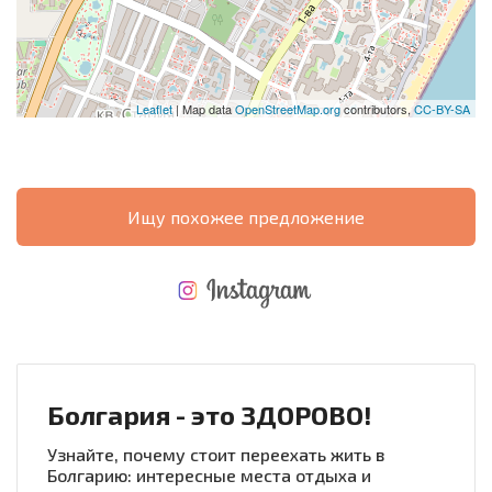
Leaflet
| Map data
OpenStreetMap.org
contributors,
CC-BY-SA
Ищу похожее предложение
НОВАЯ МАСШТАБНАЯ ПОЛЕТНАЯ ПРОГРАММА
РАСХОДЫ ПРИ ПОКУПКЕ
ЕЖЕГОДНЫЕ РАСХОДЫ НА СОДЕРЖАНИЕ
Болгария - это ЗДОРОВО!
Узнайте, почему стоит переехать жить в
Болгарию: интересные места отдыха и