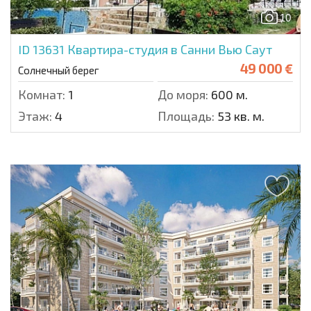
10
ID 13631
Квартира-студия в Санни Вью Саут
49 000 €
Солнечный берег
Комнат:
1
До моря:
600 м.
Этаж:
4
Площадь:
53 кв. м.