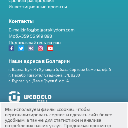
Срочная распродажа
Инвестиционные проекты
Контакты
E-mail:info@bolgarskiydom.com
Моб:+359 56 919 898
Подписывайтесь на нас:
Наши адреса в Болгарии
г.
Варна
,
Бул. Ян Хунияди 6, база Сортови Семена, оф. 5
г.
Несебр
,
Квартал Стадиона, 34
,
8230
RU
г.
Бургас
,
ул. Даме Груев 6, оф. 4
€
EN
$
UA
Разработка и SEO продвижение сайтов
Мы используем файлы «cookie», чтобы
₽
PL
персонализировать сервис и сделать сайт более
удобным, а также для статистики и анализа
потребления наших услуг. Продолжая просмотр
₴
DE