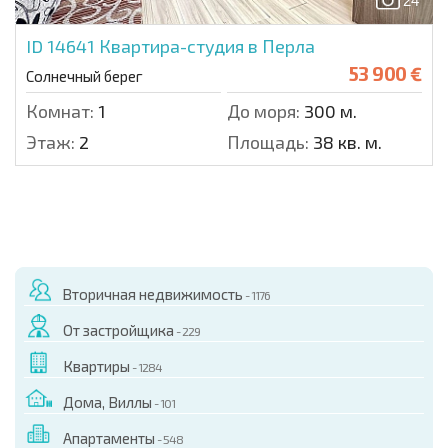
24
ID 14641
Квартира-студия в Перла
53 900 €
Солнечный берег
Комнат:
1
До моря:
300 м.
Этаж:
2
Площадь:
38 кв. м.
Вторичная недвижимость
- 1176
От застройщика
- 229
Квартиры
- 1284
Дома, Виллы
- 101
Апартаменты
- 548