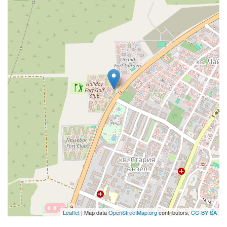
Leaflet
| Map data
OpenStreetMap.org
contributors,
CC-BY-SA