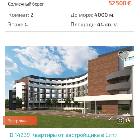
52 500 €
Солнечный берег
Комнат:
2
До моря:
4000 м.
Этаж:
4
Площадь:
44 кв. м.
15
Рассрочка
ID 14239
Квартиры от застройщика в Сити