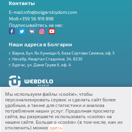
Контакты
E-mail:info@bolgarskiydom.com
Моб:+359 56 919 898
Подписывайтесь на нас:
Наши адреса в Болгарии
г.
Варна
,
Бул. Ян Хунияди 6, база Сортови Семена, оф. 5
г.
Несебр
,
Квартал Стадиона, 34
,
8230
RU
г.
Бургас
,
ул. Даме Груев 6, оф. 4
€
EN
$
UA
Разработка и SEO продвижение сайтов
Мы используем файлы «cookie», чтобы
₽
PL
персонализировать сервис и сделать сайт более
удобным, а также для статистики и анализа
потребления наших услуг. Продолжая просмотр
₴
DE
сайта, вы разрешаете использовать «cookie» на
нашем сайте. Больше о «cookie» (в том числе, как их
zł
BG
ЕИК 201160903
отключить) можно
здесь