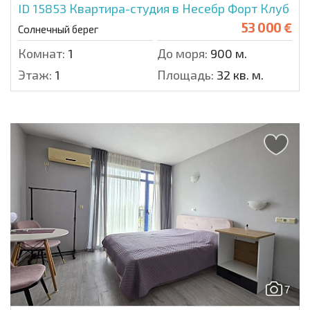
ID 15853
Квартира-студия в Несебр Форт Клуб
53 000 €
Солнечный берег
Комнат:
1
До моря:
900 м.
Этаж:
1
Площадь:
32 кв. м.
7