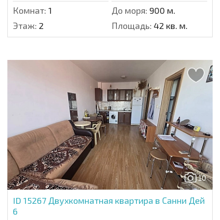
Комнат:
1
До моря:
900 м.
Этаж:
2
Площадь:
42 кв. м.
10
ID 15267
Двухкомнатная квартира в Санни Дей
6