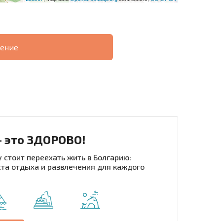
ение
О
ХОДНОСТЬ
ДИСТАНЦИОННОЙ
РАССРОЧКА В
СДЕЛКЕ
БОЛГАРИИ
- это ЗДОРОВО!
 стоит переехать жить в Болгарию:
та отдыха и развлечения для каждого
рассылку | Нажимая кнопку, вы разрешаете
воих данных.
Отправить сообщение