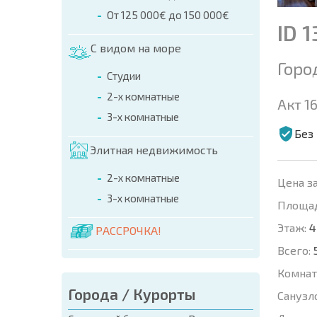
От 125 000€ до 150 000€
ID 
С видом на море
Горо
Студии
2-х комнатные
Акт 16
3-х комнатные
Без
Элитная недвижимость
2-х комнатные
Цена за
3-х комнатные
Площад
Этаж:
4
РАССРОЧКА!
Всего:
Комнат
Города / Курорты
Санузл