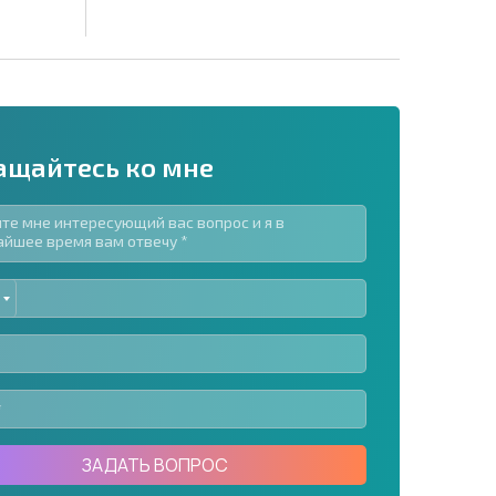
ащайтесь ко мне
ED
рассылку | Нажимая кнопку, вы разрешаете
TES
воих данных.
Отправить сообщение
ЗАДАТЬ ВОПРОС