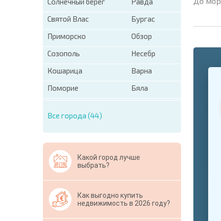
До мор
Солнечный берег
Равда
Святой Влас
Бургас
Приморско
Обзор
Созополь
Несебр
+1
Кошарица
Варна
United
States
Поморие
Бяла
+1
* Поля об
Все города (44)
Свернут
Какой город лучше
выбрать?
Как выгодно купить
недвижимость в 2026 году?