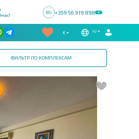
м
+359 56 919 898
BG
йчас!
ru
€
ФИЛЬТР ПО КОМПЛЕКСАМ