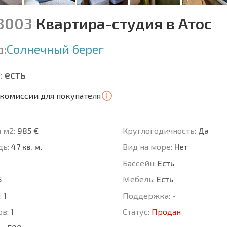
13003
Квартира-студия в Атос
д:
Солнечный берег
:
есть
 комиссии для покупателя
 м2:
985 €
Круглогодичность:
Да
ь:
47 кв. м.
Вид на море:
Нет
Басcейн:
Есть
5
Мебель:
Есть
:
1
Поддержка:
-
ов:
1
Статус:
Продан