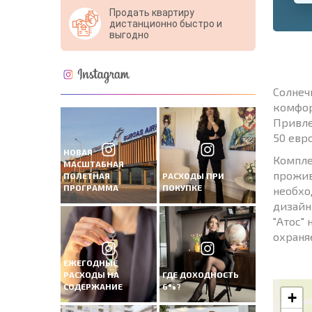
Продать квартиру
дистанционно быстро и
выгодно
Солнеч
комфор
Привле
50 евр
НОВАЯ
Компле
МАСШТАБНАЯ
прожив
ПОЛЕТНАЯ
РАСХОДЫ ПРИ
ПРОГРАММА
ПОКУПКЕ
необхо
дизайн
"Атос"
охраня
ЕЖЕГОДНЫЕ
РАСХОДЫ НА
ГДЕ ДОХОДНОСТЬ
СОДЕРЖАНИЕ
6%?
+