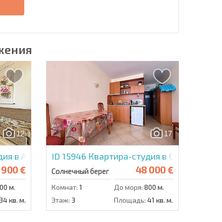
е
жения
12
17
ия в Амадеус 11
ID 15946
Квартира-студия в Сансет Бич 
 900 €
48 000 €
Солнечный берег
00 м.
Комнат:
1
До моря:
800 м.
34 кв. м.
Этаж:
3
Площадь:
41 кв. м.