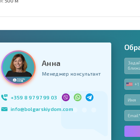
я:
500 м
Обр
Анна
язательные для заполнения
Менеджер консультант
ь форму
+1
UNIT
Подписаться на 
STA
использование с
+1
+359 8 97 97 99 03
info@bolgarskiydom.com