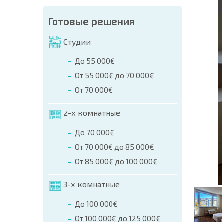
аказа (Имя, E-mail, Телефон)
Готовые решения
а
Студии
о телефонам:
До 55 000€
+359 8 9797 99 03
От 55 000€ до 70 000€
От 70 000€
2-х комнатные
До 70 000€
От 70 000€ до 85 000€
От 85 000€ до 100 000€
3-х комнатные
До 100 000€
От 100 000€ до 125 000€