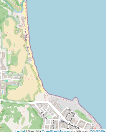
Leaflet
| Map data
OpenStreetMap.org
contributors,
CC-BY-SA