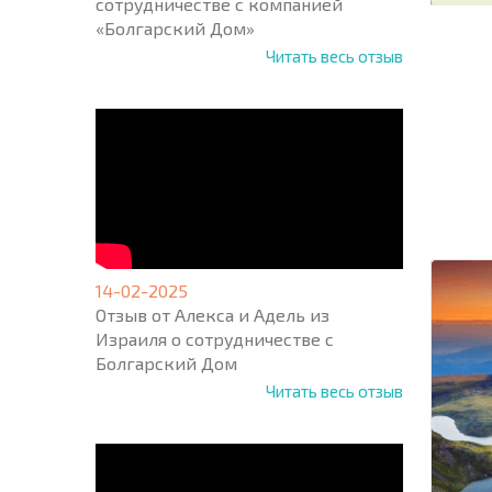
сотрудничестве с компанией
«Болгарский Дом»
Читать весь отзыв
НОВАЯ
МАСШ
ПОЛЕТ
ПРОГ
+1
United
States
+1
14-02-2025
Отзыв от Алекса и Адель из
* Поля об
Израиля о сотрудничестве с
Болгарский Дом
Читать весь отзыв