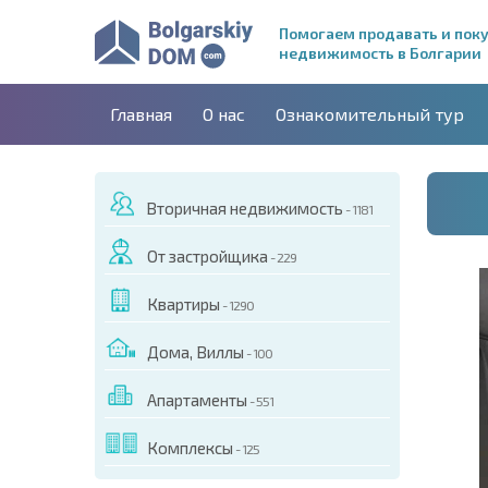
Помогаем продавать и пок
недвижимость в Болгарии
Главная
О нас
Ознакомительный тур
Вторичная недвижимость
- 1181
От застройщика
- 229
Квартиры
- 1290
Дома, Виллы
- 100
Апартаменты
- 551
ДЕО ЭТОГО ОБЪЕКТА
Комплексы
- 125