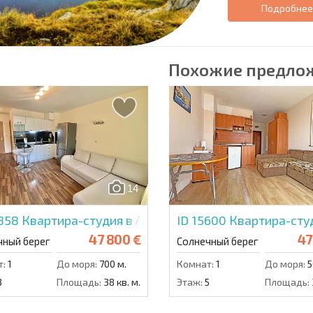
Подробне
Похожие предло
14
4858
Квартира-студия в Амадеус 19
ID 15600
Квартира-студ
47 800 €
47
чный берег
Солнечный берег
т:
1
До моря:
700 м.
Комнат:
1
До моря:
5
3
Площадь:
38 кв. м.
Этаж:
5
Площадь: