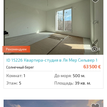
8
Рекомендуем
ID 15226
Квартира-студия в Ля Мер Сильвер 1
63 500 €
Солнечный берег
Комнат:
1
До моря:
500 м.
Этаж:
5
Площадь:
39 кв. м.