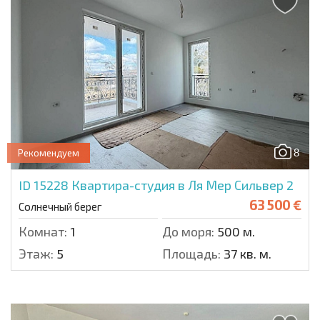
8
Рекомендуем
ID 15228
Квартира-студия в Ля Мер Сильвер 2
63 500 €
Солнечный берег
Комнат:
1
До моря:
500 м.
Этаж:
5
Площадь:
37 кв. м.