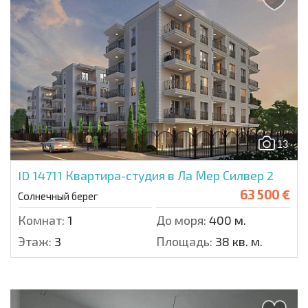
13
ID 14711
Квартира-студия в Ла Мер Силвер 2
63 500 €
Солнечный берег
Комнат:
1
До моря:
400 м.
Этаж:
3
Площадь:
38 кв. м.