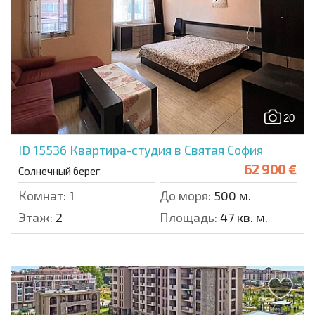
20
ID 15536
Квартира-студия в Святая София
62 900 €
Солнечный берег
Комнат:
1
До моря:
500 м.
Этаж:
2
Площадь:
47 кв. м.