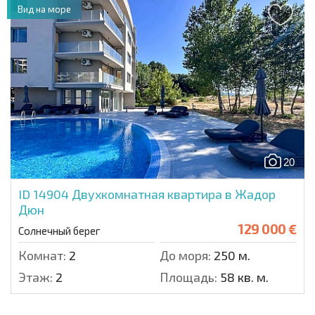
Вид на море
20
ID 14904
Двухкомнатная квартира в Жадор
Дюн
129 000 €
Солнечный берег
Комнат:
2
До моря:
250 м.
Этаж:
2
Площадь:
58 кв. м.