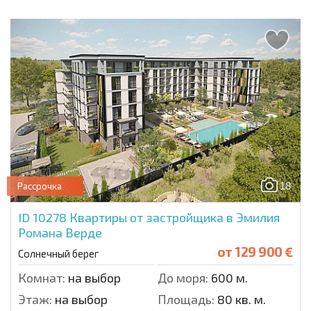
18
Рассрочка
ID 10278
Квартиры от застройщика в Эмилия
Романа Верде
от
129 900 €
Солнечный берег
Комнат:
на выбор
До моря:
600 м.
Этаж:
на выбор
Площадь:
80 кв. м.