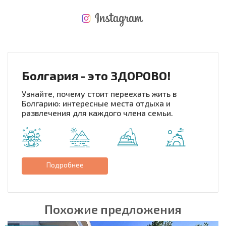
НОВАЯ МАСШТАБНАЯ ПОЛЕТНАЯ ПРОГРАММА
РАСХОДЫ ПРИ ПОКУПКЕ
ЕЖЕГОДНЫЕ РАСХОДЫ НА СОДЕРЖАНИЕ
Болгария - это ЗДОРОВО!
Узнайте, почему стоит переехать жить в
Болгарию: интересные места отдыха и
развлечения для каждого члена семьи.
Подробнее
Похожие предложения