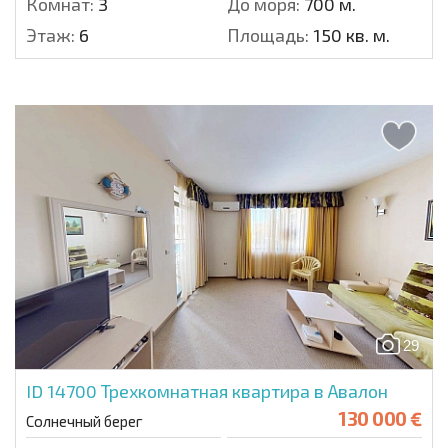
Комнат:
3
До моря:
700 м.
Этаж:
6
Площадь:
150 кв. м.
29
ID 14700
Трехкомнатная квартира в Авалон
130 000 €
Солнечный берег