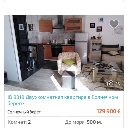
36
ID 9319
Двухкомнатная квартира в Солнечном
береге
129 900 €
Солнечный берег
Комнат:
2
До моря:
500 м.