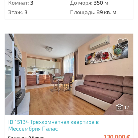
Комнат:
3
До моря:
350 м.
Этаж:
3
Площадь:
89 кв. м.
17
ID 15134
Трехкомнатная квартира в
Мессембрия Палас
130 000 €
Солнечный берег