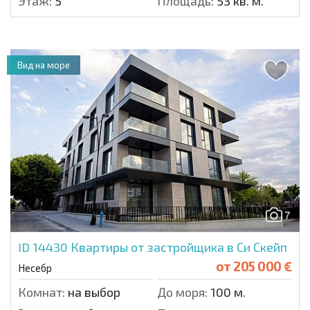
Этаж:
5
Площадь:
53 кв. м.
Вид на море
7
ID 14430
Квартиры от застройщика в Си Скейп
от
205 000 €
Несебр
Комнат:
на выбор
До моря:
100 м.