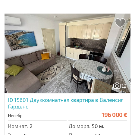
12
ID 15601
Двухкомнатная квартира в Валенсия
Гарденс
196 000 €
Несебр
Комнат:
2
До моря:
50 м.