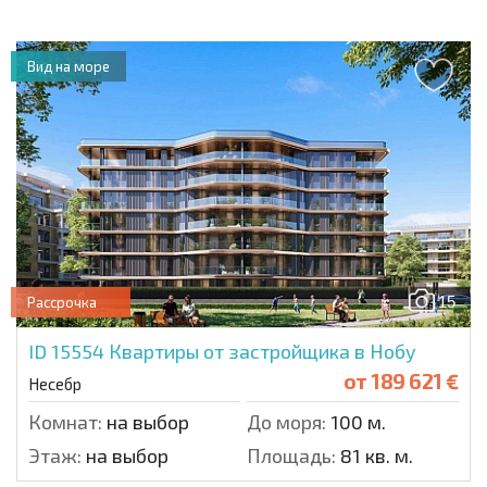
Вид на море
15
Рассрочка
ID 15554
Квартиры от застройщика в Нобу
от
189 621 €
Несебр
Комнат:
на выбор
До моря:
100 м.
Этаж:
на выбор
Площадь:
81 кв. м.