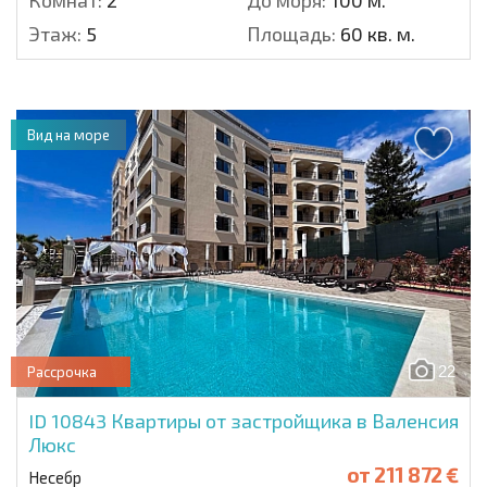
Комнат:
2
До моря:
100 м.
Этаж:
5
Площадь:
60 кв. м.
Вид на море
22
Рассрочка
ID 10843
Квартиры от застройщика в Валенсия
Люкс
от
211 872 €
Несебр