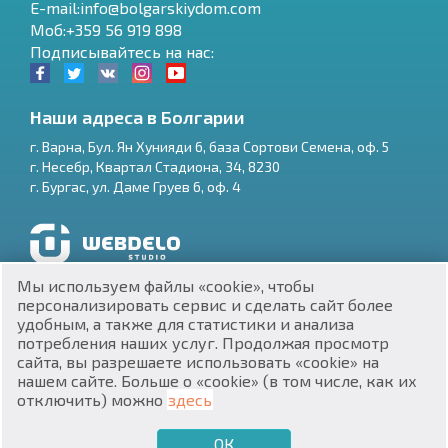
E-mail:info@bolgarskiydom.com
Моб:+359 56 919 898
Подписывайтесь на нас:
Наши адреса в Болгарии
г.
Варна
,
Бул. Ян Хунияди 6, база Сортови Семена, оф. 5
г.
Несебр
,
Квартал Стадиона, 34
,
8230
RU
г.
Бургас
,
ул. Даме Груев 6, оф. 4
€
EN
$
UA
Разработка и SEO продвижение сайтов
Мы используем файлы «cookie», чтобы
₽
PL
персонализировать сервис и сделать сайт более
удобным, а также для статистики и анализа
потребления наших услуг. Продолжая просмотр
₴
DE
сайта, вы разрешаете использовать «cookie» на
нашем сайте. Больше о «cookie» (в том числе, как их
zł
BG
ЕИК 201160903
отключить) можно
здесь
Недвижимость в Болгарии © 2026
ОК
€
ХОЧУ ПРОДАТЬ
ХОЧУ КУПИТЬ
RU