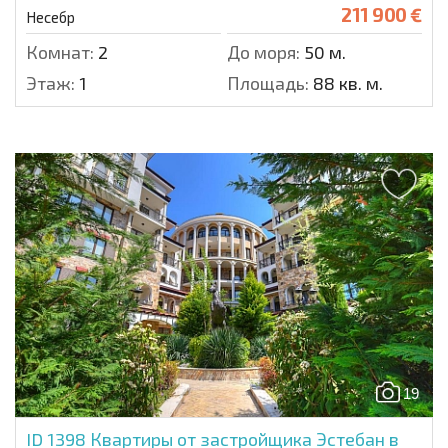
211 900 €
Несебр
Комнат:
2
До моря:
50 м.
Этаж:
1
Площадь:
88 кв. м.
19
ID 1398
Квартиры от застройщика Эстебан в