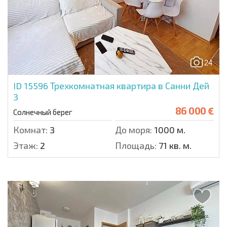
24
ID 15596
Трехкомнатная квартира в Санни Дей
3
86 000 €
Солнечный берег
Комнат:
3
До моря:
1000 м.
Этаж:
2
Площадь:
71 кв. м.