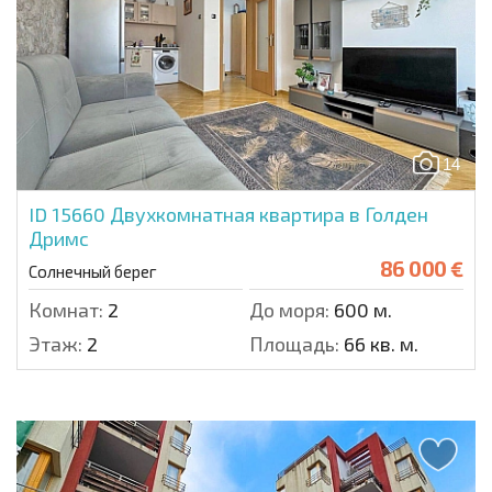
14
ID 15660
Двухкомнатная квартира в Голден
Дримс
86 000 €
Солнечный берег
Комнат:
2
До моря:
600 м.
Этаж:
2
Площадь:
66 кв. м.