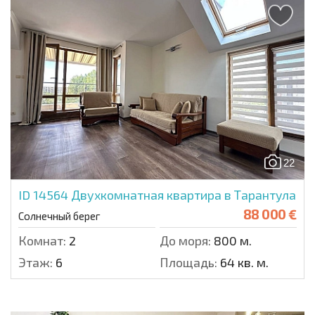
22
ID 14564
Двухкомнатная квартира в Тарантула
88 000 €
Солнечный берег
Комнат:
2
До моря:
800 м.
Этаж:
6
Площадь:
64 кв. м.