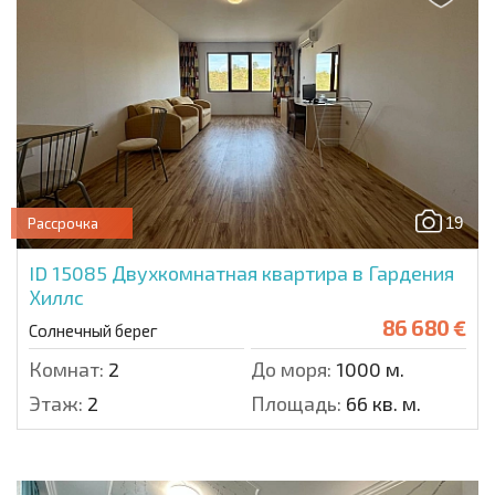
19
Рассрочка
ID 15085
Двухкомнатная квартира в Гардения
Хиллс
86 680 €
Солнечный берег
Комнат:
2
До моря:
1000 м.
Этаж:
2
Площадь:
66 кв. м.