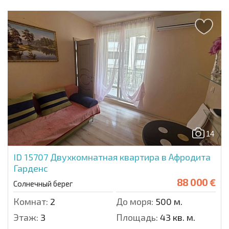
14
ID 15707
Двухкомнатная квартира в Афродита
Гарденс
88 000 €
Солнечный берег
Комнат:
2
До моря:
500 м.
Этаж:
3
Площадь:
43 кв. м.