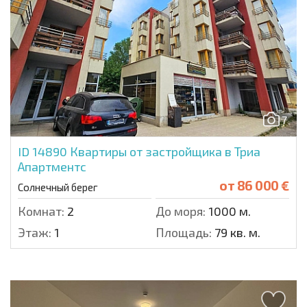
7
ID 14890
Квартиры от застройщика в Триа
Апартментс
от
86 000 €
Солнечный берег
Комнат:
2
До моря:
1000 м.
Этаж:
1
Площадь:
79 кв. м.