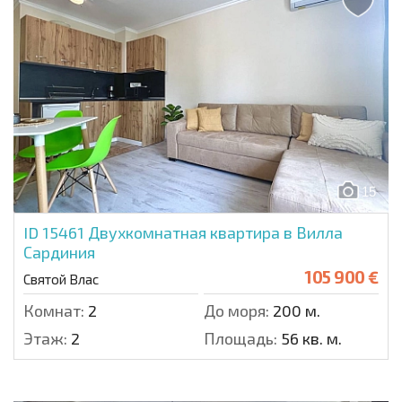
15
ID 15461
Двухкомнатная квартира в Вилла
Сардиния
105 900 €
Святой Влас
Комнат:
2
До моря:
200 м.
Этаж:
2
Площадь:
56 кв. м.