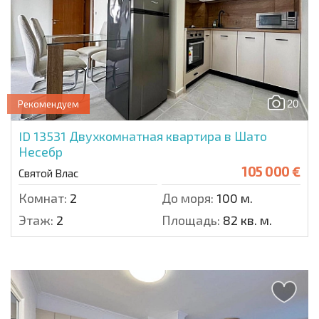
20
Рекомендуем
ID 13531
Двухкомнатная квартира в Шато
Несебр
105 000 €
Святой Влас
Комнат:
2
До моря:
100 м.
Этаж:
2
Площадь:
82 кв. м.