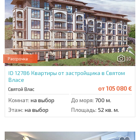
10
Рассрочка
ID 12786
Квартиры от застройщика в Святом
Власе
от
105 080 €
Святой Влас
Комнат:
на выбор
До моря:
700 м.
Этаж:
на выбор
Площадь:
52 кв. м.