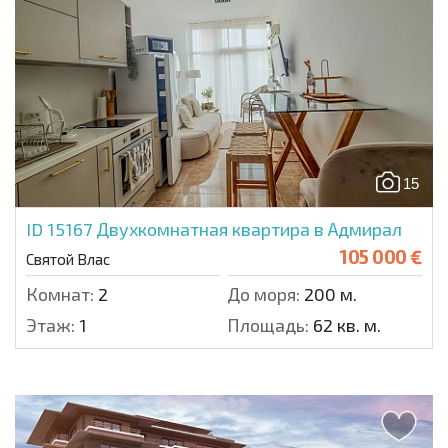
15
ID 15167
Двухкомнатная квартира в Адмирал
105 000 €
Святой Влас
Комнат:
2
До моря:
200 м.
Этаж:
1
Площадь:
62 кв. м.