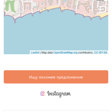
Leaflet
| Map data
OpenStreetMap.org
contributors,
CC-BY-SA
Ищу похожее предложение
НОВАЯ МАСШТАБНАЯ ПОЛЕТНАЯ ПРОГРАММА
РАСХОДЫ ПРИ ПОКУПКЕ
ЕЖЕГОДНЫЕ РАСХОДЫ НА СОДЕРЖАНИЕ