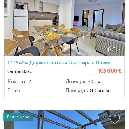
17
ID 15494
Двухкомнатная квартира в Олимп
105 000 €
Святой Влас
Комнат:
2
До моря:
300 м.
Этаж:
1
Площадь:
80 кв. м.
Вид на море