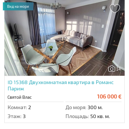
Вид на море
14
ID 15368
Двухкомнатная квартира в Романс
Париж
106 000 €
Святой Влас
Комнат:
2
До моря:
300 м.
Этаж:
3
Площадь:
50 кв. м.