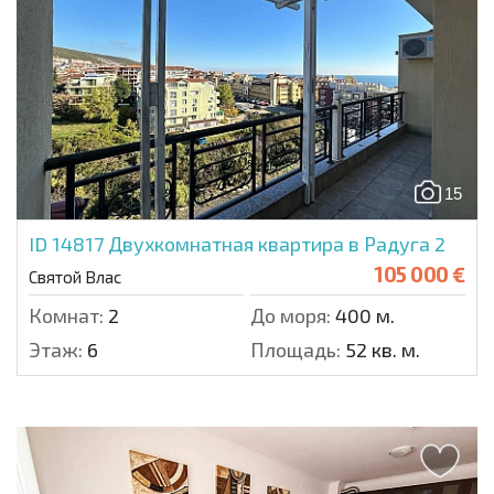
15
ID 14817
Двухкомнатная квартира в Радуга 2
105 000 €
Святой Влас
Комнат:
2
До моря:
400 м.
Этаж:
6
Площадь:
52 кв. м.