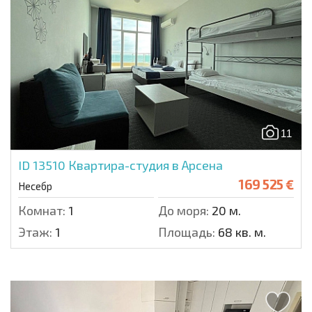
11
ID 13510
Квартира-студия в Арсена
169 525 €
Несебр
Комнат:
1
До моря:
20 м.
Этаж:
1
Площадь:
68 кв. м.