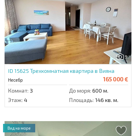
9
ID 15625
Трехкомнатная квартира в Вияна
165 000 €
Несебр
Комнат:
3
До моря:
600 м.
Этаж:
4
Площадь:
146 кв. м.
Вид на море