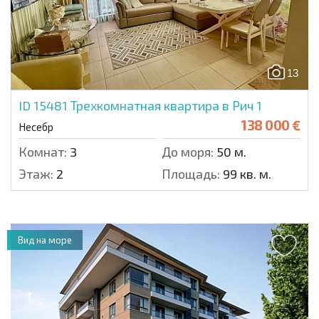
13
ID 15481
Трехкомнатная квартира в Рич 1
138 000 €
Несебр
Комнат:
3
До моря:
50 м.
Этаж:
2
Площадь:
99 кв. м.
Вид на море