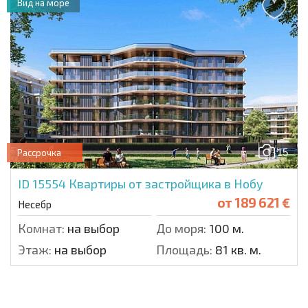
Вид на море
15
Рассрочка
ID 15554
Квартиры от застройщика в Нобу
от
189 621 €
Несебр
Комнат:
на выбор
До моря:
100 м.
Этаж:
на выбор
Площадь:
81 кв. м.