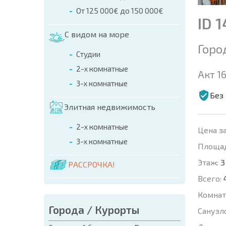
От 125 000€ до 150 000€
ID 
С видом на море
Горо
Студии
2-х комнатные
Акт 16
3-х комнатные
Без
Элитная недвижимость
2-х комнатные
Цена за
3-х комнатные
Площад
Этаж:
3
РАССРОЧКА!
Всего:
Комнат
Города / Курорты
Санузл