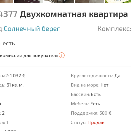
14377
Двухкомнатная квартира 
д:
Солнечный берег
Комплекс
:
есть
 комиссии для покупателя
 м2:
1 032 €
Круглогодичность:
Да
ь:
61 кв. м.
Вид на море:
Нет
Басcейн:
Есть
4
Мебель:
Есть
:
2
Поддержка:
580 €
ов:
1
Статус:
Продан