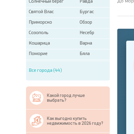
До мор
Солнечный берег
Равда
Святой Влас
Бургас
Приморско
Обзор
Созополь
Несебр
+1
Кошарица
Варна
United
States
Поморие
Бяла
+1
* Поля об
Все города (44)
Свернут
Какой город лучше
выбрать?
Как выгодно купить
недвижимость в 2026 году?