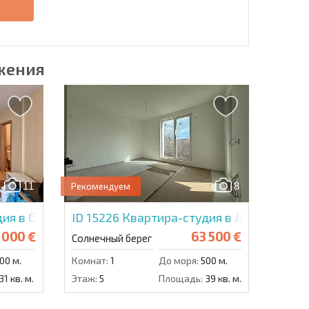
е
жения
11
8
Рекомендуем
дия в Саммер Бриз
ID 15226
Квартира-студия в Ля Мер Силь
 000 €
63 500 €
Солнечный берег
00 м.
Комнат:
1
До моря:
500 м.
31 кв. м.
Этаж:
5
Площадь:
39 кв. м.