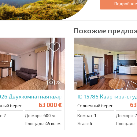
Подробне
Похожие предло
23
5926
Двухкомнатная квартира в Ванила Гарден
ID 15785
Квартира-сту
63 000 €
63
чный берег
Солнечный берег
т:
2
До моря:
600 м.
Комнат:
1
До моря:
7
5
Площадь:
45 кв. м.
Этаж:
4
Площадь: