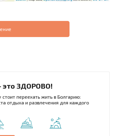
ение
О
ХОДНОСТЬ
ДИСТАНЦИОННОЙ
РАССРОЧКА В
СДЕЛКЕ
БОЛГАРИИ
- это ЗДОРОВО!
 стоит переехать жить в Болгарию:
та отдыха и развлечения для каждого
рассылку | Нажимая кнопку, вы разрешаете
воих данных.
Отправить сообщение