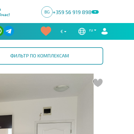
м
+359 56 919 898
BG
йчас!
ru
€
ФИЛЬТР ПО КОМПЛЕКСАМ