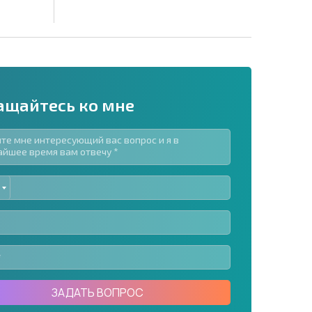
ащайтесь ко мне
ED
рассылку | Нажимая кнопку, вы разрешаете
TES
воих данных.
Отправить сообщение
ЗАДАТЬ ВОПРОС