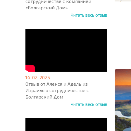
сотрудничестве с компанией
«Болгарский Дом»
Читать весь отзыв
НОВАЯ
МАСШ
ПОЛЕТ
ПРОГ
+1
United
States
+1
14-02-2025
Отзыв от Алекса и Адель из
* Поля об
Израиля о сотрудничестве с
Болгарский Дом
Читать весь отзыв