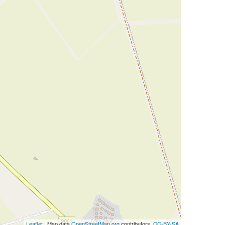
Leaflet
| Map data
OpenStreetMap.org
contributors,
CC-BY-SA