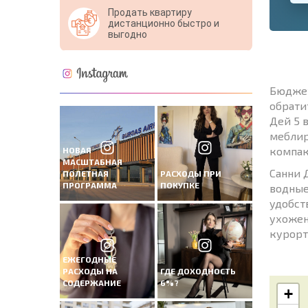
Продать квартиру
дистанционно быстро и
выгодно
Бюджет
обрати
Дей 5 
меблир
компак
НОВАЯ
МАСШТАБНАЯ
Санни 
ПОЛЕТНАЯ
РАСХОДЫ ПРИ
ПРОГРАММА
ПОКУПКЕ
водные
удобст
ухожен
курорта
ЕЖЕГОДНЫЕ
РАСХОДЫ НА
ГДЕ ДОХОДНОСТЬ
СОДЕРЖАНИЕ
6%?
+