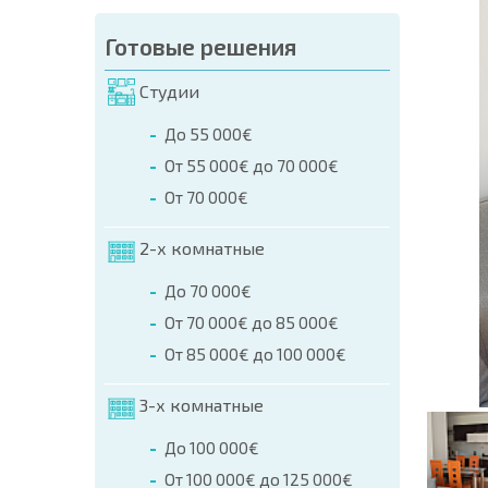
аказа (Имя, E-mail, Телефон)
Готовые решения
а
Студии
о телефонам:
До 55 000€
+359 8 9797 99 03
От 55 000€ до 70 000€
От 70 000€
2-х комнатные
До 70 000€
От 70 000€ до 85 000€
От 85 000€ до 100 000€
3-х комнатные
До 100 000€
От 100 000€ до 125 000€