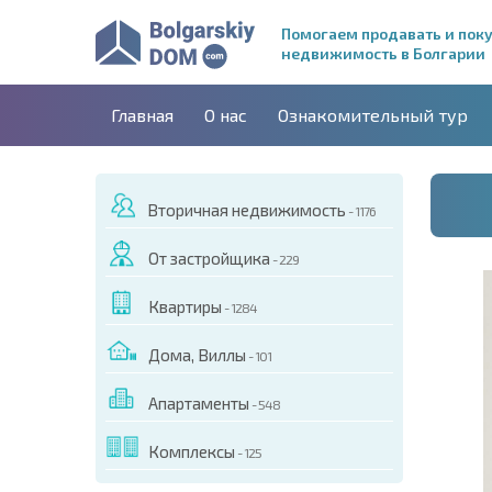
Помогаем продавать и пок
недвижимость в Болгарии
Главная
О нас
Ознакомительный тур
Вторичная недвижимость
- 1176
От застройщика
- 229
Квартиры
- 1284
Дома, Виллы
- 101
Апартаменты
- 548
ДЕО ЭТОГО ОБЪЕКТА
Комплексы
- 125