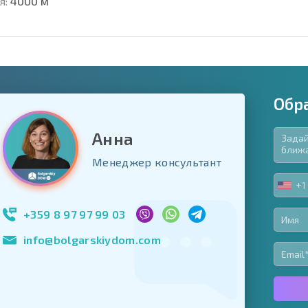
я:
4000 м
Обр
Анна
язательные для заполнения
Менеджер консультант
ь форму
+1
UNIT
Подписаться на 
STA
использование с
+1
+359 8 97 97 99 03
info@bolgarskiydom.com