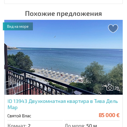
Похожие предложения
Вид на море
29
ID 13943
Двухкомнатная квартира в Тива Дель
Мар
85 000 €
Святой Влас
Комнат:
2
До моря:
50 м.