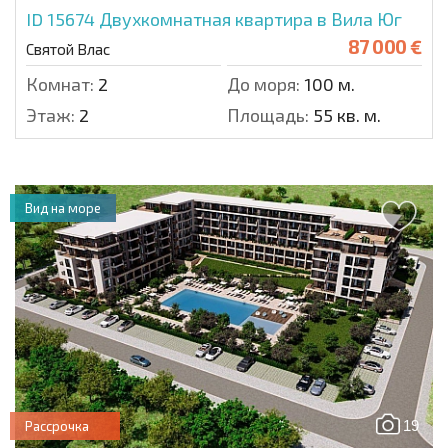
ID 15674
Двухкомнатная квартира в Вила Юг
87 000 €
Святой Влас
Комнат:
2
До моря:
100 м.
Этаж:
2
Площадь:
55 кв. м.
Вид на море
19
Рассрочка