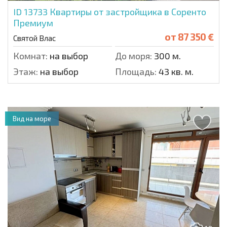
ID 13733
Квартиры от застройщика в Соренто
Премиум
от
87 350 €
Святой Влас
Комнат:
на выбор
До моря:
300 м.
Этаж:
на выбор
Площадь:
43 кв. м.
Вид на море