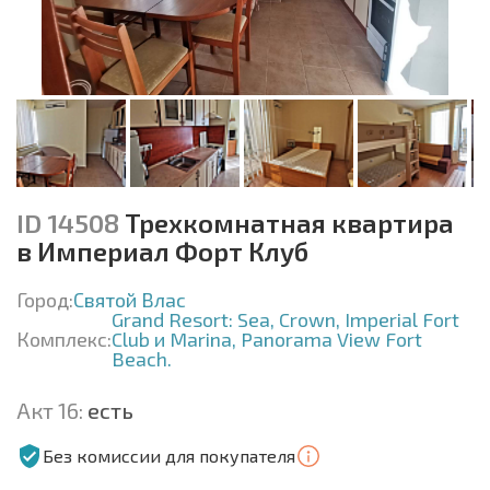
ID 14508
Трехкомнатная квартира
в Империал Форт Клуб
Город:
Святой Влас
Grand Resort: Sea, Crown, Imperial Fort
Комплекс:
Club и Marina, Panorama View Fort
Beach.
Акт 16:
есть
Без комиссии для покупателя