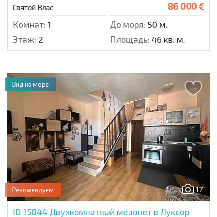
86 000 €
Святой Влас
Комнат:
1
До моря:
50 м.
Этаж:
2
Площадь:
46 кв. м.
Вид на море
17
Рекомендуем
ID 15844
Двухкомнатный мезонет в Луксор