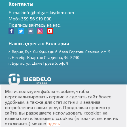
Контакты
E-mail:info@bolgarskiydom.com
Моб:+359 56 919 898
Подписывайтесь на нас:
Наши адреса в Болгарии
г.
Варна
,
Бул. Ян Хунияди 6, база Сортови Семена, оф. 5
г.
Несебр
,
Квартал Стадиона, 34
,
8230
RU
г.
Бургас
,
ул. Даме Груев 6, оф. 4
€
EN
$
UA
Разработка и SEO продвижение сайтов
Мы используем файлы «cookie», чтобы
₽
PL
персонализировать сервис и сделать сайт более
удобным, а также для статистики и анализа
потребления наших услуг. Продолжая просмотр
₴
DE
сайта, вы разрешаете использовать «cookie» на
нашем сайте. Больше о «cookie» (в том числе, как их
zł
BG
ЕИК 201160903
отключить) можно
здесь