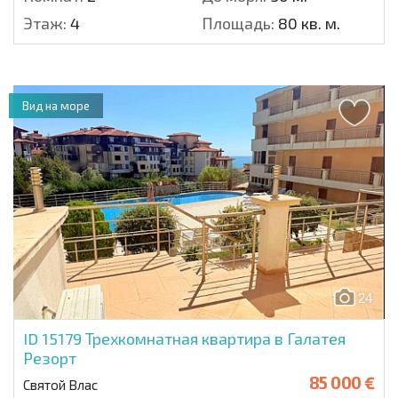
Этаж:
4
Площадь:
80 кв. м.
Вид на море
24
ID 15179
Трехкомнатная квартира в Галатея
Резорт
85 000 €
Святой Влас