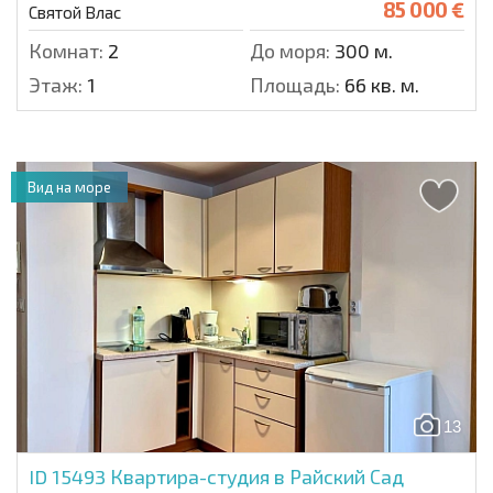
85 000 €
Святой Влас
Комнат:
2
До моря:
300 м.
Этаж:
1
Площадь:
66 кв. м.
Вид на море
13
ID 15493
Квартира-студия в Райский Сад