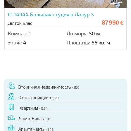
12
ID 14944
Большая студия в Лазур 5
87 990 €
Святой Влас
Комнат:
1
До моря:
50 м.
Этаж:
4
Площадь:
55 кв. м.
Вторичная недвижимость
- 1176
От застройщика
- 229
Квартиры
- 1284
Дома, Виллы
- 101
Апартаменты
- 548