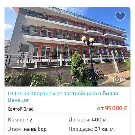
15
ID 13433
Квартиры от застройщика в Вилла
Венеция
от
95 000 €
Святой Влас
Комнат:
2
До моря:
400 м.
Этаж:
на выбор
Площадь:
87 кв. м.