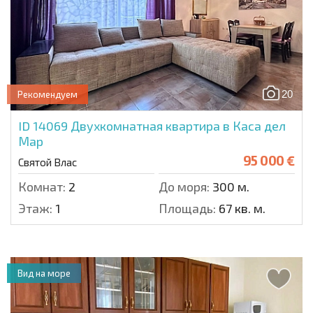
20
Рекомендуем
ID 14069
Двухкомнатная квартира в Каса дел
Мар
95 000 €
Святой Влас
Комнат:
2
До моря:
300 м.
Этаж:
1
Площадь:
67 кв. м.
Вид на море