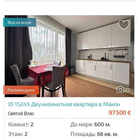
Вид на море
22
Рекомендуем
ID 15245
Двухкомнатная квартира в Макон
97 500 €
Святой Влас
Комнат:
2
До моря:
600 м.
Этаж:
2
Площадь:
66 кв. м.