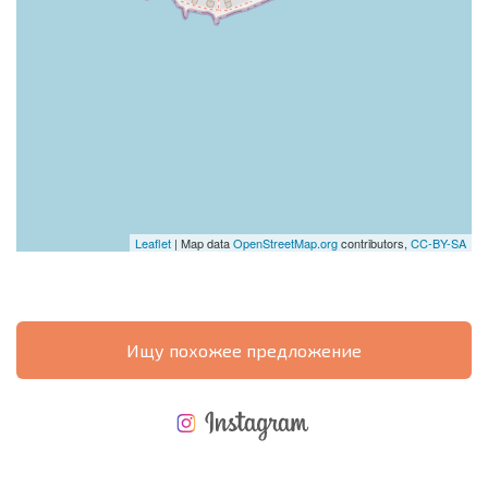
Leaflet
| Map data
OpenStreetMap.org
contributors,
CC-BY-SA
Ищу похожее предложение
НОВАЯ МАСШТАБНАЯ ПОЛЕТНАЯ ПРОГРАММА
РАСХОДЫ ПРИ ПОКУПКЕ
ЕЖЕГОДНЫЕ РАСХОДЫ НА СОДЕРЖАНИЕ