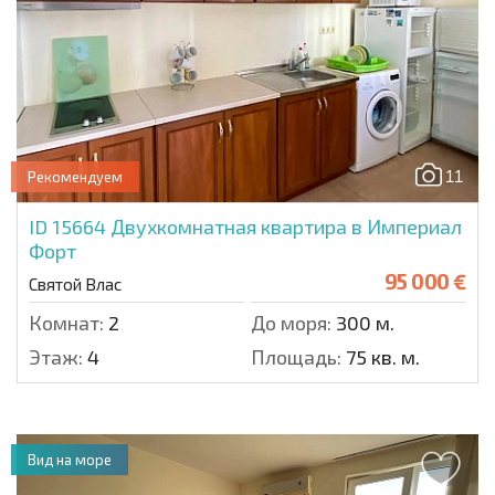
11
Рекомендуем
ID 15664
Двухкомнатная квартира в Империал
Форт
95 000 €
Святой Влас
Комнат:
2
До моря:
300 м.
Этаж:
4
Площадь:
75 кв. м.
Вид на море