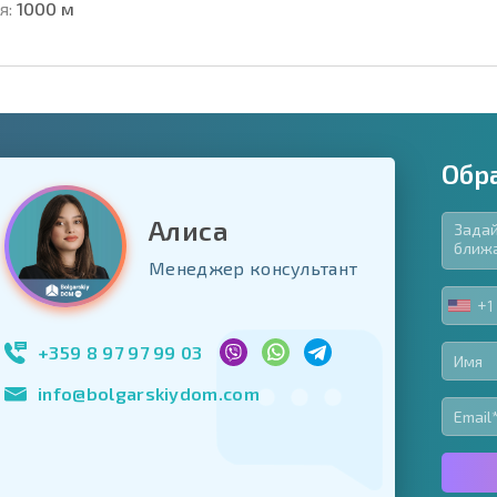
я:
1000 м
Обр
Алиса
язательные для заполнения
Менеджер консультант
ь форму
+1
UNIT
Подписаться на 
STA
использование с
+1
+359 8 97 97 99 03
info@bolgarskiydom.com