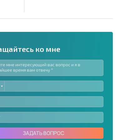
ащайтесь ко мне
ED
рассылку | Нажимая кнопку, вы разрешаете
TES
воих данных.
Отправить сообщение
ЗАДАТЬ ВОПРОС