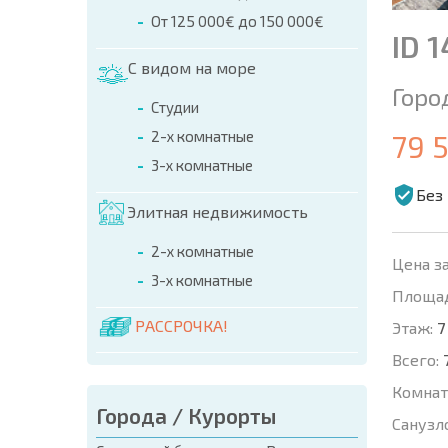
От 125 000€ до 150 000€
ID 
С видом на море
Горо
Студии
2-х комнатные
79 
3-х комнатные
Без
Элитная недвижимость
2-х комнатные
Цена за
3-х комнатные
Площад
РАССРОЧКА!
Этаж:
7
Всего:
Комнат
Города / Курорты
Санузл