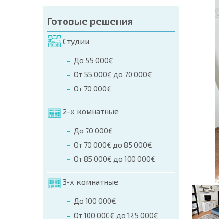
аказа (Имя, E-mail, Телефон)
Готовые решения
а
Студии
о телефонам:
До 55 000€
+359 8 9797 99 03
От 55 000€ до 70 000€
От 70 000€
2-х комнатные
До 70 000€
От 70 000€ до 85 000€
От 85 000€ до 100 000€
3-х комнатные
До 100 000€
От 100 000€ до 125 000€