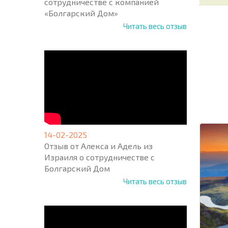
сотрудничестве с компанией
«Болгарский Дом»
Читать весь отзыв
НОВАЯ
МАСШ
ПОЛЕТ
ПРОГ
+1
United
States
+1
14-02-2025
Отзыв от Алекса и Адель из
Израиля о сотрудничестве с
* Поля об
Болгарский Дом
Читать весь отзыв