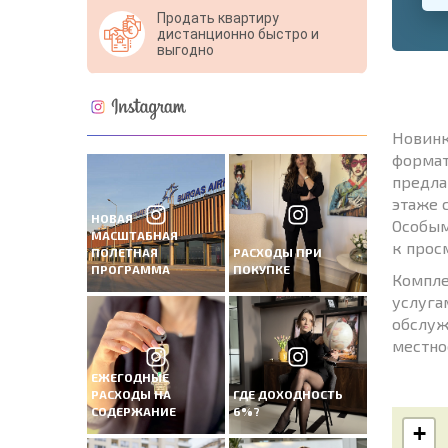
Продать квартиру
дистанционно быстро и
выгодно
Новинк
формат
предла
этаже 
НОВАЯ
Особым
МАСШТАБНАЯ
к прос
ПОЛЕТНАЯ
РАСХОДЫ ПРИ
ПРОГРАММА
ПОКУПКЕ
Компле
услуга
обслуж
местно
ЕЖЕГОДНЫЕ
РАСХОДЫ НА
ГДЕ ДОХОДНОСТЬ
СОДЕРЖАНИЕ
6%?
+