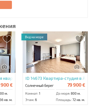
е
жения
Вид на море
17
26
я квартира в Гранд Камелия
ID 14673
Квартира-студия в Амадеус 11
 900 €
79 900 €
Солнечный берег
00 м.
Комнат:
1
До моря:
800 м.
66 кв. м.
Этаж:
6
Площадь:
72 кв. м.