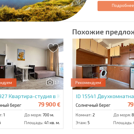
Подробне
Похожие предло
17
ендуем
Рекомендуем
4927
Квартира-студия в Каскадас
ID 15541
Двухкомнатна
79 900 €
79
чный берег
Солнечный берег
т:
1
До моря:
700 м.
Комнат:
2
До моря:
8
6
Площадь:
41 кв. м.
Этаж:
5
Площадь: