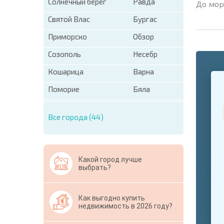
Солнечный берег
Равда
До мор
Святой Влас
Бургас
Приморско
Обзор
Созополь
Несебр
Кошарица
Варна
+1
United
States
Поморие
Бяла
+1
Все города (44)
* Поля об
Свернут
Какой город лучше
выбрать?
Как выгодно купить
недвижимость в 2026 году?