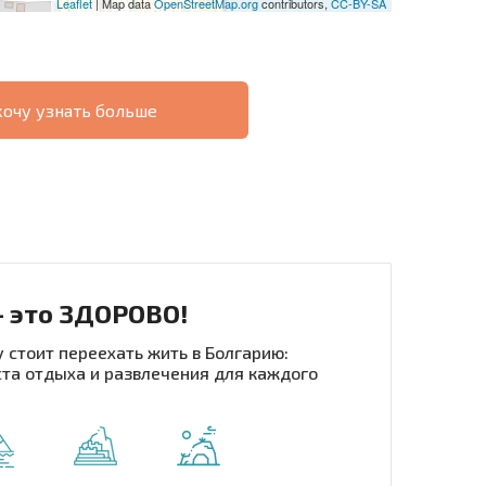
Leaflet
| Map data
OpenStreetMap.org
contributors,
CC-BY-SA
хочу узнать больше
О
ХОДНОСТЬ
ДИСТАНЦИОННОЙ
РАССРОЧКА В
СДЕЛКЕ
БОЛГАРИИ
- это ЗДОРОВО!
 стоит переехать жить в Болгарию:
та отдыха и развлечения для каждого
рассылку | Нажимая кнопку, вы разрешаете
воих данных.
Отправить сообщение