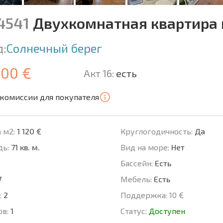
14541
Двухкомнатная квартира 
д:
Солнечный берег
500 €
Акт 16:
есть
 комиссии для покупателя
 м2:
1 120 €
Круглогодичность:
Да
ь:
71 кв. м.
Вид на море:
Нет
Басcейн:
Есть
7
Мебель:
Есть
:
2
Поддержка:
10 €
ов:
1
Статус:
Доступен