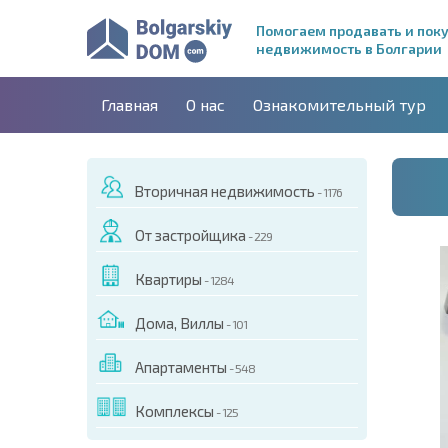
Помогаем продавать и пок
недвижимость в Болгарии
Главная
О нас
Ознакомительный тур
Вторичная недвижимость
- 1176
От застройщика
- 229
Квартиры
- 1284
Дома, Виллы
- 101
Апартаменты
- 548
ДЕО ЭТОГО ОБЪЕКТА
Комплексы
- 125