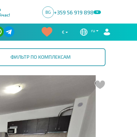
м
+359 56 919 898
BG
йчас!
ru
€
ФИЛЬТР ПО КОМПЛЕКСАМ