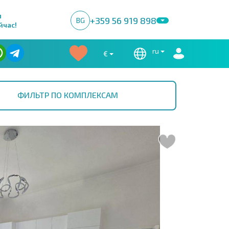
м
+359 56 919 898
BG
йчас!
ru
€
ФИЛЬТР ПО КОМПЛЕКСАМ