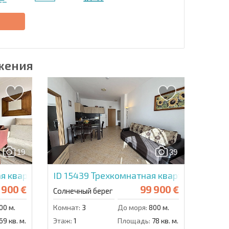
Отправить сообщение
е
жения
19
39
я квартира в Роял Бич Барсело
ID 15439
Трехкомнатная квартира в Гран
 900 €
99 900 €
Солнечный берег
00 м.
Комнат:
3
До моря:
800 м.
69 кв. м.
Этаж:
1
Площадь:
78 кв. м.