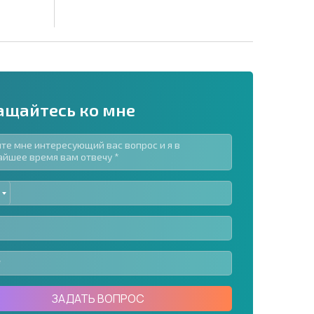
ащайтесь ко мне
ED
рассылку | Нажимая кнопку, вы разрешаете
TES
воих данных.
Отправить сообщение
ЗАДАТЬ ВОПРОС