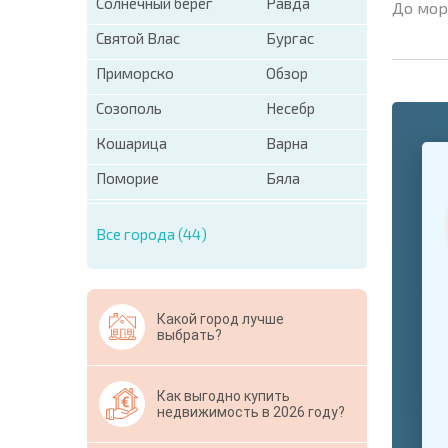
Солнечный берег
Равда
До мор
Святой Влас
Бургас
Приморско
Обзор
Созополь
Несебр
Кошарица
Варна
+1
United
States
Поморие
Бяла
+1
Все города (44)
* Поля об
Свернут
Какой город лучше
выбрать?
Как выгодно купить
недвижимость в 2026 году?