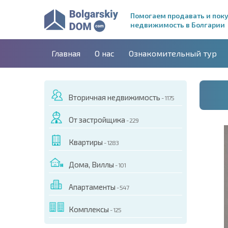
Помогаем продавать и пок
недвижимость в Болгарии
Главная
О нас
Ознакомительный тур
Вторичная недвижимость
- 1175
От застройщика
- 229
Квартиры
- 1283
Дома, Виллы
- 101
Апартаменты
- 547
ДЕО ЭТОГО ОБЪЕКТА
Комплексы
- 125