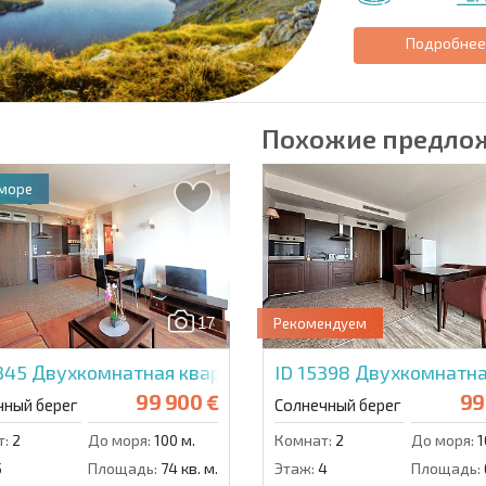
Подробне
Похожие предло
 море
17
Рекомендуем
5345
Двухкомнатная квартира в Роял Бич Барсело
ID 15398
Двухкомнатна
99 900 €
99
чный берег
Солнечный берег
т:
2
До моря:
100 м.
Комнат:
2
До моря:
1
5
Площадь:
74 кв. м.
Этаж:
4
Площадь: