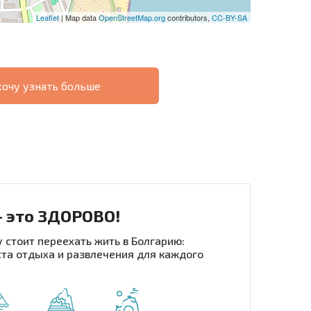
Leaflet
| Map data
OpenStreetMap.org
contributors,
CC-BY-SA
хочу узнать больше
О
ХОДНОСТЬ
ДИСТАНЦИОННОЙ
РАССРОЧКА В
СДЕЛКЕ
БОЛГАРИИ
- это ЗДОРОВО!
 стоит переехать жить в Болгарию:
та отдыха и развлечения для каждого
рассылку | Нажимая кнопку, вы разрешаете
воих данных.