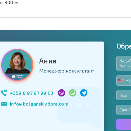
я:
800 м
Обр
Анна
язательные для заполнения
Менеджер консультант
ь форму
+1
UNIT
Подписаться на 
STA
использование с
+1
+359 8 97 97 99 03
info@bolgarskiydom.com