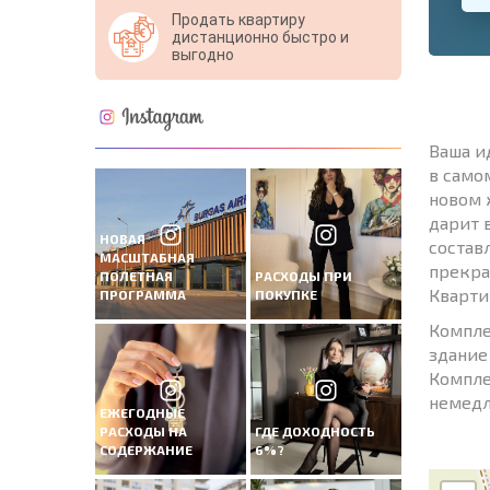
Продать квартиру
дистанционно быстро и
выгодно
Ваша и
в само
новом 
дарит 
НОВАЯ
состав
МАСШТАБНАЯ
прекра
ПОЛЕТНАЯ
РАСХОДЫ ПРИ
Кварти
ПРОГРАММА
ПОКУПКЕ
Компле
здание
Компле
немедл
ЕЖЕГОДНЫЕ
РАСХОДЫ НА
ГДЕ ДОХОДНОСТЬ
СОДЕРЖАНИЕ
6%?