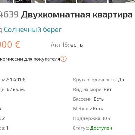
14639
Двухкомнатная квартира 
д:
Солнечный берег
900 €
Акт 16:
есть
 комиссии для покупателя
 м2:
1 491 €
Круглогодичность:
Да
ь:
67 кв. м.
Вид на море:
Нет
Басcейн:
Есть
5
Мебель:
Есть
:
2
Поддержка:
10 €
ов:
1
Статус:
Доступен