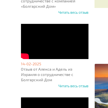
сотрудничестве с компанией
«Болгарский Дом»
Читать весь отзыв
НОВАЯ
МАСШ
ПОЛЕТ
ПРОГ
+1
United
14-02-2025
States
+1
Отзыв от Алекса и Адель из
Израиля о сотрудничестве с
Болгарский Дом
* Поля об
Читать весь отзыв