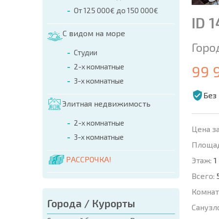
От 125 000€ до 150 000€
ID 
С видом на море
Горо
Студии
2-х комнатные
99 
3-х комнатные
Без
Элитная недвижимость
2-х комнатные
Цена за
3-х комнатные
Площад
РАССРОЧКА!
Этаж:
1
Всего:
Комнат
Города / Курорты
Санузл