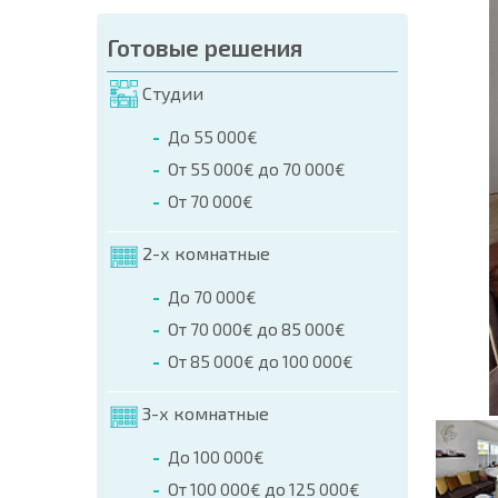
аказа (Имя, E-mail, Телефон)
Готовые решения
а
Студии
о телефонам:
До 55 000€
+359 8 9797 99 03
От 55 000€ до 70 000€
От 70 000€
2-х комнатные
До 70 000€
От 70 000€ до 85 000€
От 85 000€ до 100 000€
3-х комнатные
До 100 000€
От 100 000€ до 125 000€