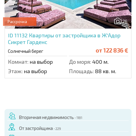
26
Рассрочка
ID 11132
Квартиры от застройщика в Ж'Адор
Сикрет Гарденс
от
122 836 €
Солнечный берег
Комнат:
на выбор
До моря:
400 м.
Этаж:
на выбор
Площадь:
88 кв. м.
Вторичная недвижимость
- 1181
От застройщика
- 229