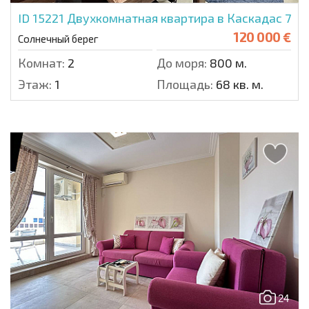
ID 15221
Двухкомнатная квартира в Каскадас 7
120 000 €
Солнечный берег
Комнат:
2
До моря:
800 м.
Этаж:
1
Площадь:
68 кв. м.
24