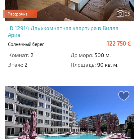
25
Рассрочка
ID 12914
Двухкомнатная квартира в Вилла
Ариа
122 750 €
Солнечный берег
Комнат:
2
До моря:
500 м.
Этаж:
2
Площадь:
90 кв. м.