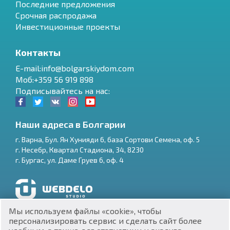
Последние предложения
Срочная распродажа
Инвестиционные проекты
Контакты
E-mail:info@bolgarskiydom.com
Моб:+359 56 919 898
Подписывайтесь на нас:
Наши адреса в Болгарии
г.
Варна
,
Бул. Ян Хунияди 6, база Сортови Семена, оф. 5
г.
Несебр
,
Квартал Стадиона, 34
,
8230
RU
г.
Бургас
,
ул. Даме Груев 6, оф. 4
€
EN
$
UA
Разработка и SEO продвижение сайтов
Мы используем файлы «cookie», чтобы
₽
PL
персонализировать сервис и сделать сайт более