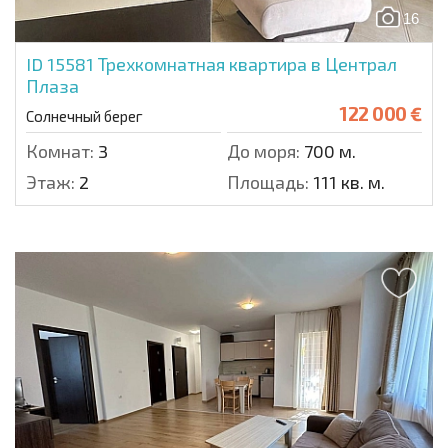
16
ID 15581
Трехкомнатная квартира в Централ
Плаза
122 000 €
Солнечный берег
Комнат:
3
До моря:
700 м.
Этаж:
2
Площадь:
111 кв. м.