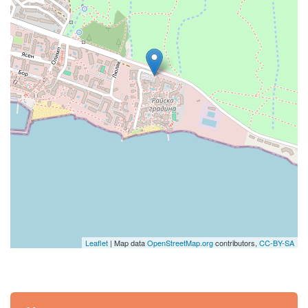
Leaflet
| Map data
OpenStreetMap.org
contributors,
CC-BY-SA