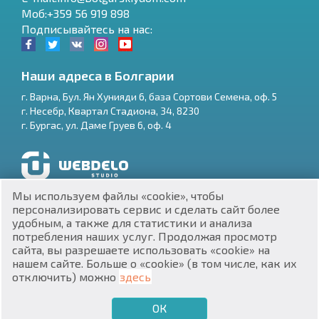
Моб:+359 56 919 898
Подписывайтесь на нас:
Наши адреса в Болгарии
г.
Варна
,
Бул. Ян Хунияди 6, база Сортови Семена, оф. 5
г.
Несебр
,
Квартал Стадиона, 34
,
8230
RU
г.
Бургас
,
ул. Даме Груев 6, оф. 4
€
EN
$
UA
Разработка и SEO продвижение сайтов
Мы используем файлы «cookie», чтобы
₽
PL
персонализировать сервис и сделать сайт более
удобным, а также для статистики и анализа
потребления наших услуг. Продолжая просмотр
₴
DE
сайта, вы разрешаете использовать «cookie» на
нашем сайте. Больше о «cookie» (в том числе, как их
zł
BG
ЕИК 201160903
отключить) можно
здесь
Недвижимость в Болгарии © 2026
ОК
€
ХОЧУ ПРОДАТЬ
ХОЧУ КУПИТЬ
RU