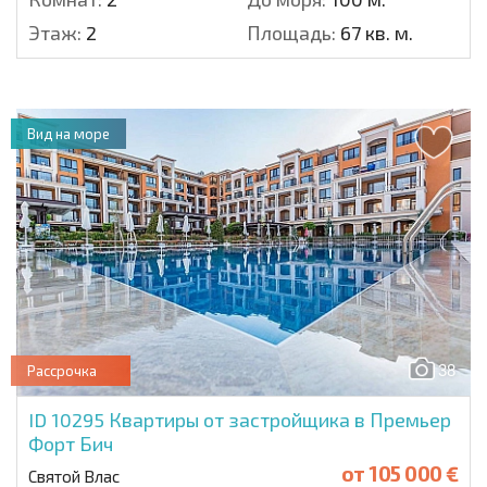
Этаж:
2
Площадь:
67 кв. м.
Вид на море
38
Рассрочка
ID 10295
Квартиры от застройщика в Премьер
Форт Бич
от
105 000 €
Святой Влас