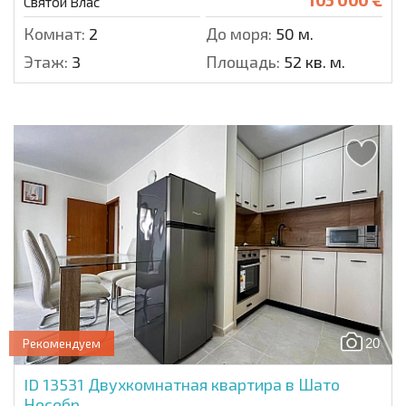
Святой Влас
Комнат:
2
До моря:
50 м.
Этаж:
3
Площадь:
52 кв. м.
20
Рекомендуем
ID 13531
Двухкомнатная квартира в Шато
Несебр