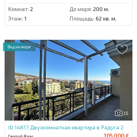
Комнат:
2
До моря:
200 м.
Этаж:
1
Площадь:
62 кв. м.
Вид на море
15
ID 14817
Двухкомнатная квартира в Радуга 2
105 000 €
Святой Влас