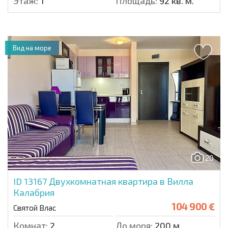
Этаж:
1
Площадь:
92 кв. м.
Вид на море
20
ID 13167
Двухкомнатная квартира в Вилла
Калабрия
104 900 €
Святой Влас
Комнат:
2
До моря:
200 м.