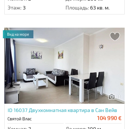
Этаж:
3
Площадь:
63 кв. м.
Вид на море
11
ID 16037
Двухкомнатная квартира в Сан Вейв
104 990 €
Святой Влас
Комнат:
2
До моря:
100 м.