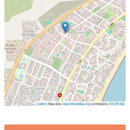
Leaflet
| Map data
OpenStreetMap.org
contributors,
CC-BY-SA