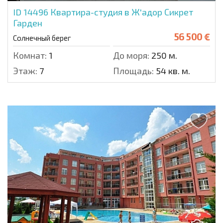
ID 14496
Квартира-студия в Ж'адор Сикрет
Гарден
56 500 €
Солнечный берег
Комнат:
1
До моря:
250 м.
Этаж:
7
Площадь:
54 кв. м.