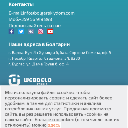
Контакты
E-mail:info@bolgarskiydom.com
Моб:+359 56 919 898
Подписывайтесь на нас:
Наши адреса в Болгарии
г.
Варна
,
Бул. Ян Хунияди 6, база Сортови Семена, оф. 5
г.
Несебр
,
Квартал Стадиона, 34
,
8230
RU
г.
Бургас
,
ул. Даме Груев 6, оф. 4
€
EN
$
UA
Разработка и SEO продвижение сайтов
Мы используем файлы «cookie», чтобы
₽
PL
персонализировать сервис и сделать сайт более
удобным, а также для статистики и анализа
потребления наших услуг. Продолжая просмотр
₴
DE
сайта, вы разрешаете использовать «cookie» на
нашем сайте. Больше о «cookie» (в том числе, как их
zł
BG
ЕИК 201160903
отключить) можно
здесь