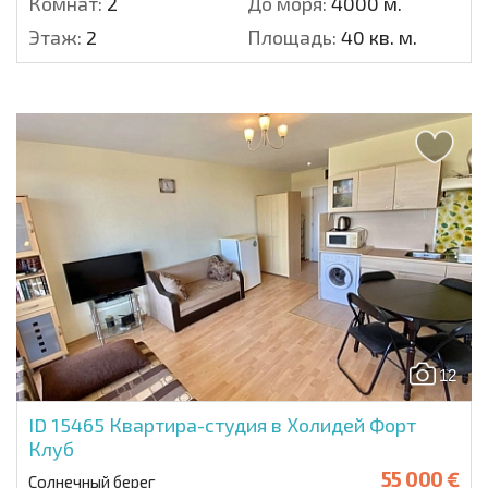
Комнат:
2
До моря:
4000 м.
Этаж:
2
Площадь:
40 кв. м.
12
ID 15465
Квартира-студия в Холидей Форт
Клуб
55 000 €
Солнечный берег