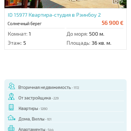
9
ID 15977
Квартира-студия в Рэинбоу 2
56 900 €
Солнечный берег
Комнат:
1
До моря:
500 м.
Этаж:
5
Площадь:
36 кв. м.
Вторичная недвижимость
- 1172
От застройщика
- 229
Квартиры
- 1280
Дома, Виллы
- 101
Апартаменты
- 544