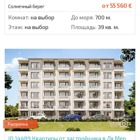
от
55 560 €
Солнечный берег
Комнат:
на выбор
До моря:
700 м.
Этаж:
на выбор
Площадь:
39 кв. м.
4
Рассрочка
ID 14489
Квартиры от застройщика в Ля Мер