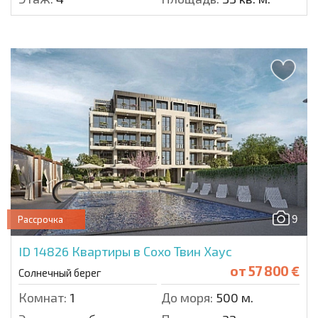
9
Рассрочка
ID 14826
Квартиры в Сохо Твин Хаус
от
57 800 €
Солнечный берег
Комнат:
1
До моря:
500 м.