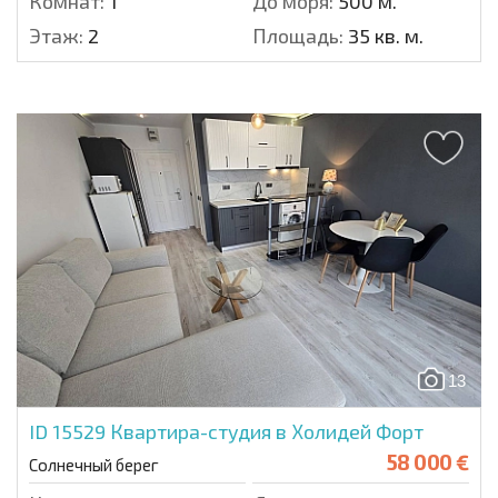
Комнат:
1
До моря:
500 м.
Этаж:
2
Площадь:
35 кв. м.
13
ID 15529
Квартира-студия в Холидей Форт
58 000 €
Солнечный берег