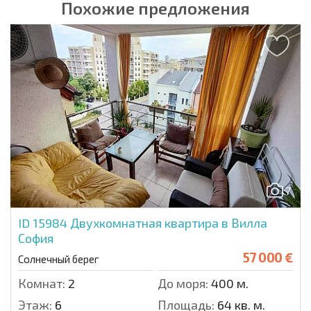
Похожие предложения
7
ID 15984
Двухкомнатная квартира в Вилла
София
57 000 €
Солнечный берег
Комнат:
2
До моря:
400 м.
Этаж:
6
Площадь:
64 кв. м.