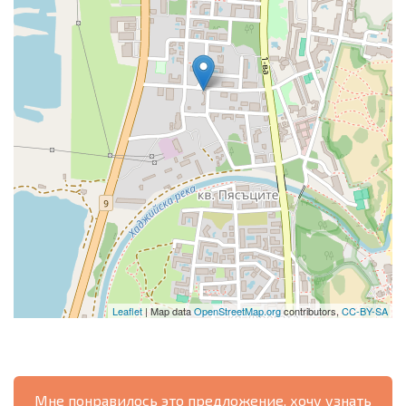
Leaflet
| Map data
OpenStreetMap.org
contributors,
CC-BY-SA
Мне понравилось это предложение, хочу узнать