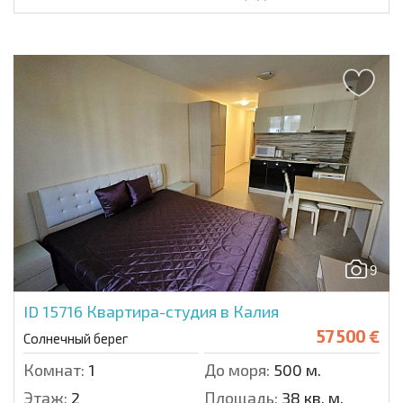
9
ID 15716
Квартира-студия в Калия
57 500 €
Солнечный берег
Комнат:
1
До моря:
500 м.
Этаж:
2
Площадь:
38 кв. м.