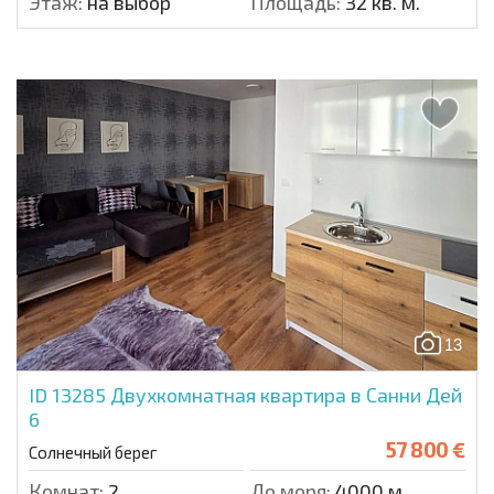
Этаж:
на выбор
Площадь:
32 кв. м.
13
ID 13285
Двухкомнатная квартира в Санни Дей
6
57 800 €
Солнечный берег
Комнат:
2
До моря:
4000 м.