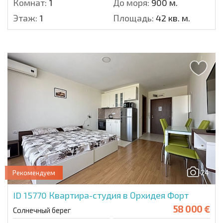
Комнат:
1
До моря:
900 м.
Этаж:
1
Площадь:
42 кв. м.
24
Рекомендуем
ID 15770
Квартира-студия в Орхидея Форт
58 000 €
Солнечный берег