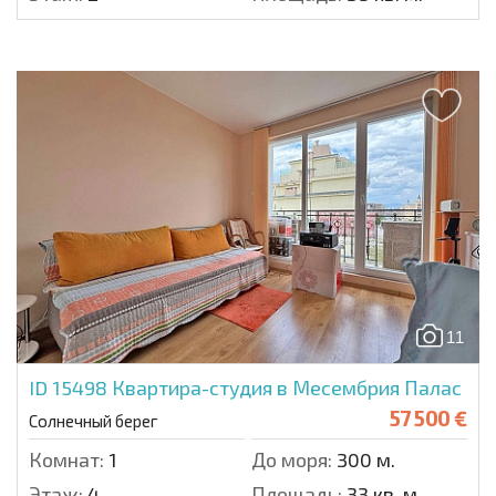
11
ID 15498
Квартира-студия в Месембрия Палас
57 500 €
Солнечный берег
Комнат:
1
До моря:
300 м.
Этаж:
4
Площадь:
33 кв. м.