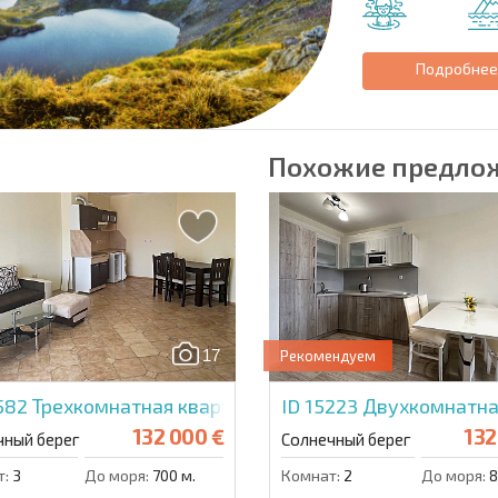
Подробне
Похожие предло
17
Рекомендуем
5582
Трехкомнатная квартира в Централ Плаза
ID 15223
Двухкомнатная
132 000 €
132
чный берег
Солнечный берег
т:
3
До моря:
700 м.
Комнат:
2
До моря:
8