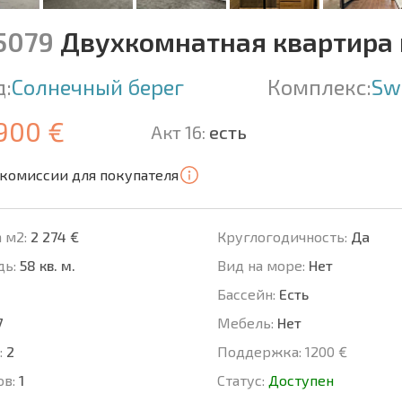
15079
Двухкомнатная квартира 
д:
Солнечный берег
Комплекс:
Sw
 900 €
Акт 16:
есть
 комиссии для покупателя
 м2:
2 274 €
Круглогодичность:
Да
ь:
58 кв. м.
Вид на море:
Нет
Басcейн:
Есть
7
Мебель:
Нет
:
2
Поддержка:
1200 €
ов:
1
Статус:
Доступен