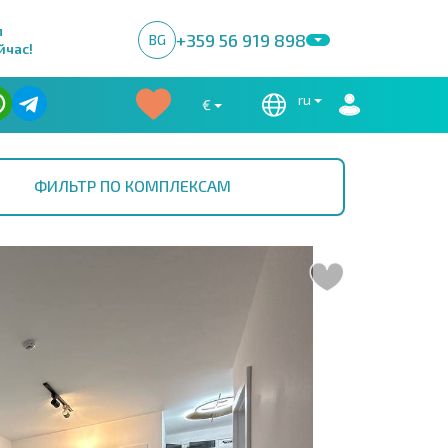
м
+359 56 919 898
BG
йчас!
ru
€
ФИЛЬТР ПО КОМПЛЕКСАМ