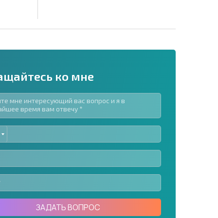
ащайтесь ко мне
ED
рассылку | Нажимая кнопку, вы разрешаете
TES
воих данных.
Отправить сообщение
ЗАДАТЬ ВОПРОС