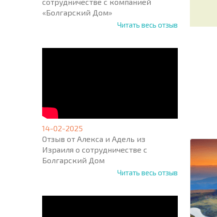
сотрудничестве с компанией
«Болгарский Дом»
Читать весь отзыв
НОВАЯ
МАСШ
ПОЛЕТ
ПРОГ
+1
14-02-2025
United
Отзыв от Алекса и Адель из
States
+1
Израиля о сотрудничестве с
Болгарский Дом
* Поля об
Читать весь отзыв