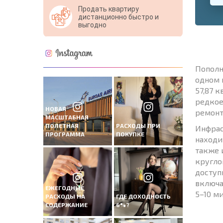
Продать квартиру
дистанционно быстро и
выгодно
Пополн
одном 
57,87 
редкое
НОВАЯ
ремонт
МАСШТАБНАЯ
ПОЛЕТНАЯ
РАСХОДЫ ПРИ
Инфрас
ПРОГРАММА
ПОКУПКЕ
находи
также 
кругло
доступ
включа
ЕЖЕГОДНЫЕ
5–10 м
РАСХОДЫ НА
ГДЕ ДОХОДНОСТЬ
СОДЕРЖАНИЕ
6%?