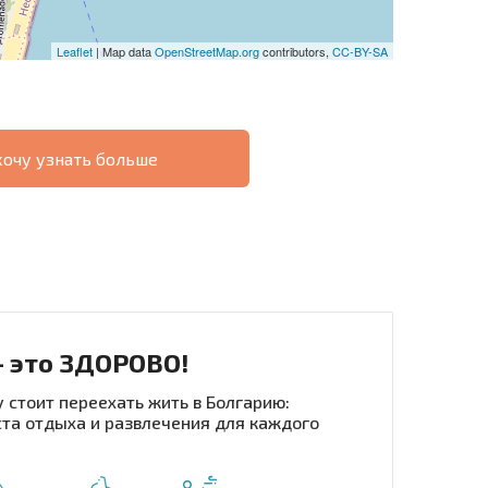
Leaflet
| Map data
OpenStreetMap.org
contributors,
CC-BY-SA
хочу узнать больше
О
ХОДНОСТЬ
ДИСТАНЦИОННОЙ
РАССРОЧКА В
СДЕЛКЕ
БОЛГАРИИ
- это ЗДОРОВО!
 стоит переехать жить в Болгарию:
та отдыха и развлечения для каждого
рассылку | Нажимая кнопку, вы разрешаете
воих данных.