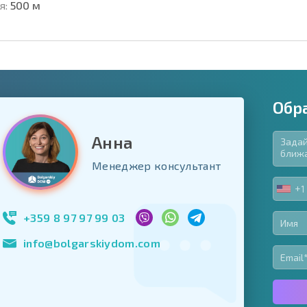
я:
500 м
Обр
Анна
язательные для заполнения
Менеджер консультант
ь форму
+1
UNIT
Подписаться на 
STA
использование с
+1
+359 8 97 97 99 03
info@bolgarskiydom.com