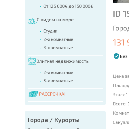
От 125 000€ до 150 000€
ID 
С видом на море
Горо
Студии
2-х комнатные
131
3-х комнатные
Без
Элитная недвижимость
2-х комнатные
Цена за
3-х комнатные
Площад
РАССРОЧКА!
Этаж:
1
Всего:
Комнат
Города / Курорты
Санузл