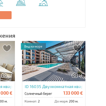
Отправить сообщение
е
жения
Вид на море
27
14
 квартира в Каскадас 15
ID 16035
Двухкомнатная квартира в Грин
 000 €
133 000 €
Солнечный берег
00 м.
Комнат:
2
До моря:
200 м.