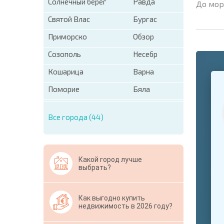
Солнечный берег
Равда
До мор
Святой Влас
Бургас
Приморско
Обзор
Созополь
Несебр
Кошарица
Варна
+1
United
States
Поморие
Бяла
+1
Все города (44)
* Поля об
Свернут
Какой город лучше
выбрать?
Как выгодно купить
недвижимость в 2026 году?