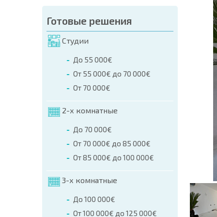
аказа (Имя, E-mail, Телефон)
Готовые решения
а
Студии
о телефонам:
До 55 000€
+359 8 9797 99 03
От 55 000€ до 70 000€
От 70 000€
2-х комнатные
До 70 000€
От 70 000€ до 85 000€
От 85 000€ до 100 000€
3-х комнатные
До 100 000€
От 100 000€ до 125 000€