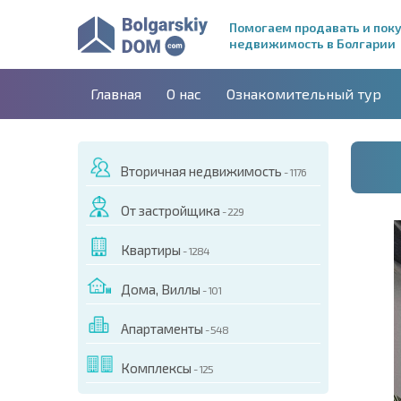
Помогаем продавать и пок
недвижимость в Болгарии
Главная
О нас
Ознакомительный тур
Вторичная недвижимость
- 1176
От застройщика
- 229
Квартиры
- 1284
Дома, Виллы
- 101
Апартаменты
- 548
ДЕО ЭТОГО ОБЪЕКТА
Комплексы
- 125