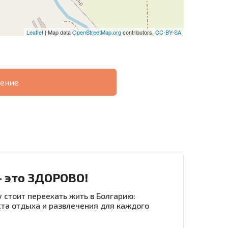
Leaflet
| Map data
OpenStreetMap.org
contributors,
CC-BY-SA
ение
О
ХОДНОСТЬ
ДИСТАНЦИОННОЙ
РАССРОЧКА В
СДЕЛКЕ
БОЛГАРИИ
- это ЗДОРОВО!
 стоит переехать жить в Болгарию:
та отдыха и развлечения для каждого
рассылку | Нажимая кнопку, вы разрешаете
воих данных.