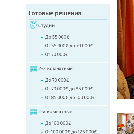
аказа (Имя, E-mail, Телефон)
Готовые решения
а
Студии
о телефонам:
До 55 000€
+359 8 9797 99 03
От 55 000€ до 70 000€
От 70 000€
2-х комнатные
До 70 000€
От 70 000€ до 85 000€
От 85 000€ до 100 000€
3-х комнатные
До 100 000€
От 100 000€ до 125 000€