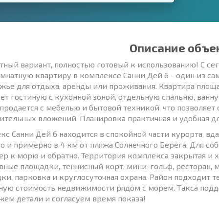
Описание объе
ный вариант, полностью готовый к использованию! С се
мнатную квартиру в комплексе Санни Дей 6 - один из с
жье для отдыха, аренды или проживания. Квартира площад
ет гостиную с кухонной зоной, отдельную спальню, ванну
продается с мебелью и бытовой техникой, что позволяет 
ительных вложений. Планировка практичная и удобная д
кс Санни Дей 6 находится в спокойной части курорта, вд
о и примерно в 4 км от пляжа Солнечного Берега. Для со
ер к морю и обратно. Территория комплекса закрытая и х
вные площадки, теннисный корт, мини-гольф, ресторан, м
ки, парковка и круглосуточная охрана. Район подходит т
ную стоимость недвижимости рядом с морем. Такса подде
жем детали и согласуем время показа!