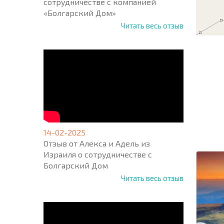
сотрудничестве с компанией
«Болгарский Дом»
Читать весь отзыв
НОВАЯ
МАСШ
ПОЛЕТ
ПРОГ
14-02-2025
+1
United
Отзыв от Алекса и Адель из
States
Израиля о сотрудничестве с
+1
Болгарский Дом
Читать весь отзыв
* Поля об