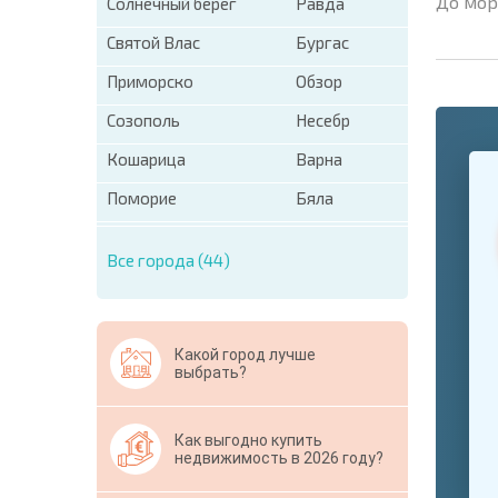
До мор
Солнечный берег
Равда
Святой Влас
Бургас
Приморско
Обзор
Созополь
Несебр
+1
Кошарица
Варна
United
States
Поморие
Бяла
+1
* Поля об
Все города (44)
Свернут
Какой город лучше
выбрать?
Как выгодно купить
недвижимость в 2026 году?