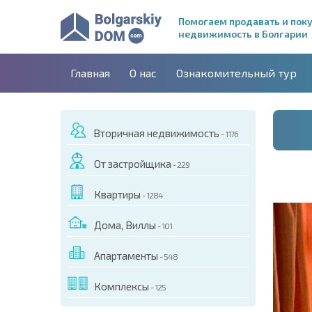
Помогаем продавать и пок
недвижимость в Болгарии
Главная
О нас
Ознакомительный тур
Вторичная недвижимость
- 1176
От застройщика
- 229
Квартиры
- 1284
Дома, Виллы
- 101
Апартаменты
- 548
ДЕО ЭТОГО ОБЪЕКТА
Комплексы
- 125