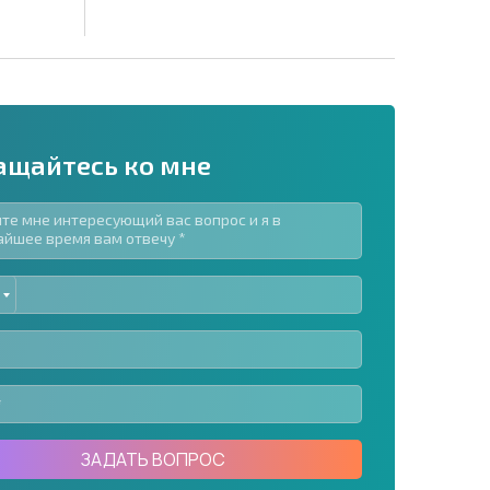
ащайтесь ко мне
ED
рассылку | Нажимая кнопку, вы разрешаете
TES
воих данных.
Отправить сообщение
ЗАДАТЬ ВОПРОС