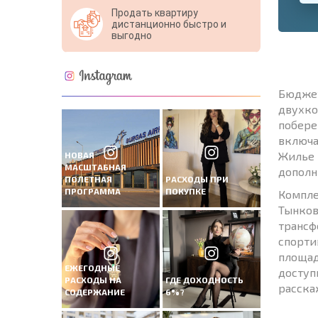
Продать квартиру
дистанционно быстро и
выгодно
Бюджет
двухко
побере
включа
Жилье 
НОВАЯ
МАСШТАБНАЯ
дополн
ПОЛЕТНАЯ
РАСХОДЫ ПРИ
ПРОГРАММА
ПОКУПКЕ
Компле
Тынков
трансф
спорти
площад
ЕЖЕГОДНЫЕ
доступ
РАСХОДЫ НА
ГДЕ ДОХОДНОСТЬ
расска
СОДЕРЖАНИЕ
6%?