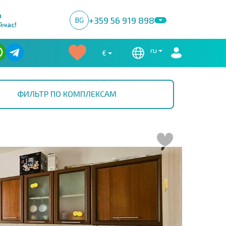
м
+359 56 919 898
BG
йчас!
ru
€
ФИЛЬТР ПО КОМПЛЕКСАМ