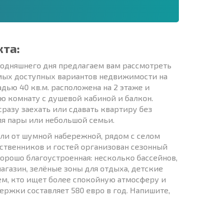
кта:
годняшнего дня предлагаем вам рассмотреть
амых доступных вариантов недвижимости на
ью 40 кв.м. расположена на 2 этаже и
ю комнату с душевой кабиной и балкон.
сразу заехать или сдавать квартиру без
ля пары или небольшой семьи.
али от шумной набережной, рядом с селом
бственников и гостей организован сезонный
орошо благоустроенная: несколько бассейнов,
агазин, зелёные зоны для отдыха, детские
ем, кто ищет более спокойную атмосферу и
ржки составляет 580 евро в год. Напишите,