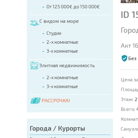
От 125 000€ до 150 000€
ID 1
С видом на море
Горо
Студии
2-х комнатные
Акт 16
3-х комнатные
Без
Элитная недвижимость
2-х комнатные
Цена за
3-х комнатные
Площад
Этаж:
2
РАССРОЧКА!
Всего:
Комнат
Города / Курорты
Санузл