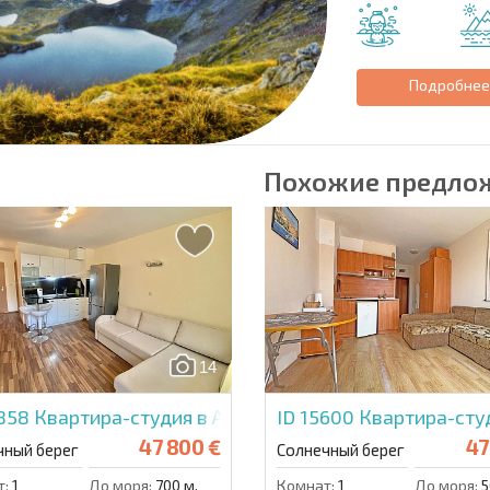
Подробне
Похожие предло
14
4858
Квартира-студия в Амадеус 19
ID 15600
Квартира-студ
47 800 €
47
чный берег
Солнечный берег
т:
1
До моря:
700 м.
Комнат:
1
До моря:
5