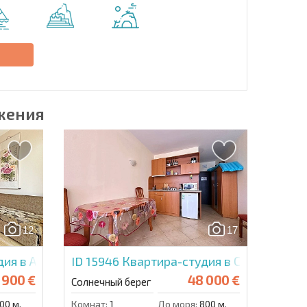
Отправить сообщение
е
жения
12
17
ия в Амадеус 11
ID 15946
Квартира-студия в Сансет Бич 
 900 €
48 000 €
Солнечный берег
00 м.
Комнат:
1
До моря:
800 м.