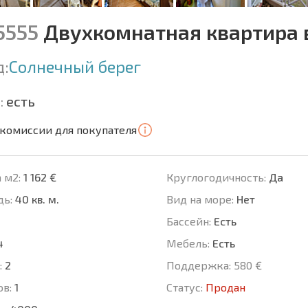
5555
Двухкомнатная квартира в
д:
Солнечный берег
:
есть
 комиссии для покупателя
 м2:
1 162 €
Круглогодичность:
Да
ь:
40 кв. м.
Вид на море:
Нет
Басcейн:
Есть
4
Мебель:
Есть
:
2
Поддержка:
580 €
ов:
1
Статус:
Продан