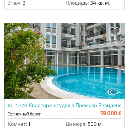
Этаж:
3
Площадь:
34 кв. м.
14
ID 15720
Квартира-студия в Премьер Резиденс
59 000 €
Солнечный берег
Комнат:
1
До моря:
500 м.