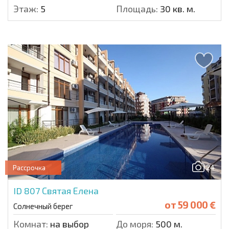
Этаж:
5
Площадь:
30 кв. м.
24
Рассрочка
ID 807
Святая Елена
от
59 000 €
Солнечный берег
Комнат:
на выбор
До моря:
500 м.