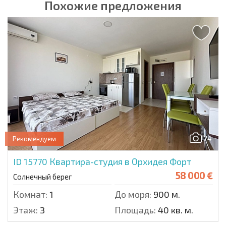
Похожие предложения
24
Рекомендуем
ID 15770
Квартира-студия в Орхидея Форт
58 000 €
Солнечный берег
Комнат:
1
До моря:
900 м.
Этаж:
3
Площадь:
40 кв. м.