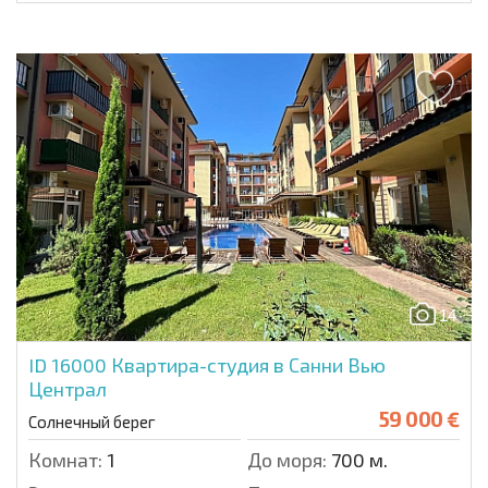
14
ID 16000
Квартира-студия в Санни Вью
Централ
59 000 €
Солнечный берег
Комнат:
1
До моря:
700 м.