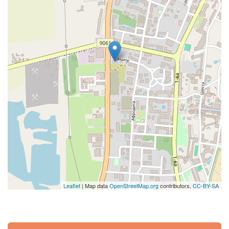
Leaflet
| Map data
OpenStreetMap.org
contributors,
CC-BY-SA