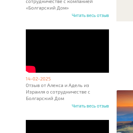
сотрудничестве с компанией
«Болгарский Дом»
Читать весь отзыв
НОВАЯ
МАСШ
ПОЛЕТ
ПРОГ
14-02-2025
+1
United
Отзыв от Алекса и Адель из
States
Израиля о сотрудничестве с
+1
Болгарский Дом
Читать весь отзыв
* Поля об