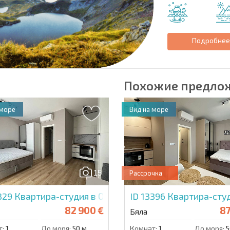
Подробне
Похожие предло
 море
Вид на море
15
Рассрочка
5329
Квартира-студия в Опен Си Резиденс
ID 13396
Квартира-студ
82 900 €
87
Бяла
т:
1
До моря:
50 м.
Комнат:
1
До моря:
5