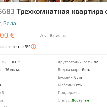
15683
Трехкомнатная квартира с
д:
Бяла
000 €
Акт 16:
есть
ия агентства: 3%
 м2:
1 066 €
Круглогодичность:
Да
ь:
76 кв. м.
Вид на море:
Есть
Басcейн:
Есть
4
Мебель:
Есть
:
3
Поддержка:
-
ов:
1
Статус:
Доступен