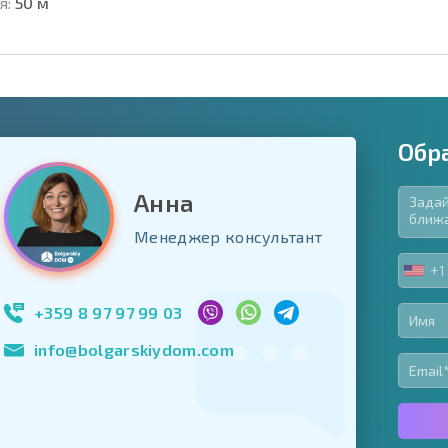
я:
50 м
Обр
Анна
язательные для заполнения
Менеджер консультант
ь форму
+1
UNIT
Подписаться на 
STA
использование с
+1
+359 8 97 97 99 03
info@bolgarskiydom.com