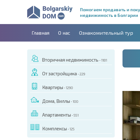
Помогаем продавать и пок
недвижимость в Болгарии
Главная
О нас
Ознакомительный тур
Вторичная недвижимость
- 1181
От застройщика
- 229
Квартиры
- 1290
Дома, Виллы
- 100
Апартаменты
- 551
ДЕО ЭТОГО ОБЪЕКТА
Комплексы
- 125