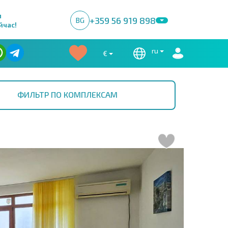
м
+359 56 919 898
BG
йчас!
ru
€
ФИЛЬТР ПО КОМПЛЕКСАМ