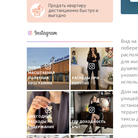
Продать квартиру
дистанционно быстро и
выгодно
Вид на
побере
распол
для жи
НОВАЯ
душево
МАСШТАБНАЯ
укомпл
ПОЛЕТНАЯ
РАСХОДЫ ПРИ
исполь
ПРОГРАММА
ПОКУПКЕ
Дом на
улицей
остано
террит
ЕЖЕГОДНЫЕ
таксы 
РАСХОДЫ НА
ГДЕ ДОХОДНОСТЬ
дополн
СОДЕРЖАНИЕ
6%?