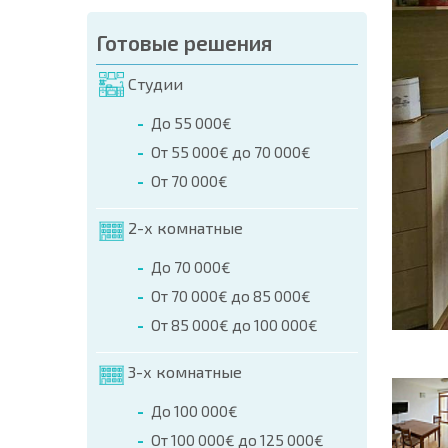
аказа (Имя, E-mail, Телефон)
Готовые решения
а
Студии
о телефонам:
До 55 000€
+359 8 9797 99 03
От 55 000€ до 70 000€
От 70 000€
2-х комнатные
До 70 000€
От 70 000€ до 85 000€
От 85 000€ до 100 000€
3-х комнатные
До 100 000€
От 100 000€ до 125 000€