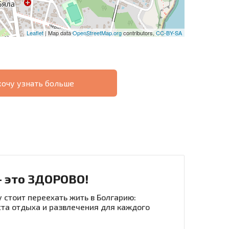
Leaflet
| Map data
OpenStreetMap.org
contributors,
CC-BY-SA
хочу узнать больше
О
ХОДНОСТЬ
ДИСТАНЦИОННОЙ
РАССРОЧКА В
СДЕЛКЕ
БОЛГАРИИ
- это ЗДОРОВО!
 стоит переехать жить в Болгарию:
та отдыха и развлечения для каждого
рассылку | Нажимая кнопку, вы разрешаете
воих данных.