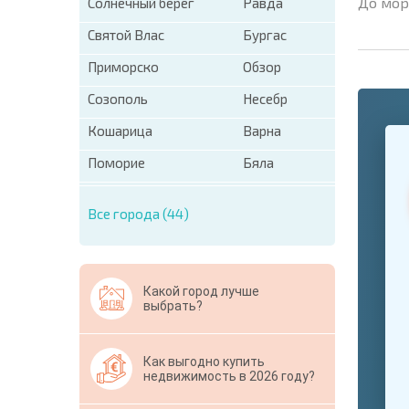
До мор
Солнечный берег
Равда
Святой Влас
Бургас
Приморско
Обзор
Созополь
Несебр
+1
Кошарица
Варна
United
States
Поморие
Бяла
+1
* Поля об
Все города (44)
Свернут
Какой город лучше
выбрать?
Как выгодно купить
недвижимость в 2026 году?