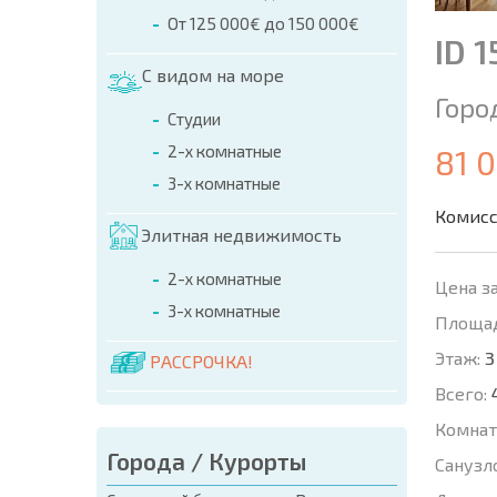
От 125 000€ до 150 000€
ID 
С видом на море
Горо
Студии
2-х комнатные
81 
3-х комнатные
Комисс
Элитная недвижимость
2-х комнатные
Цена за
3-х комнатные
Площад
Этаж:
3
РАССРОЧКА!
Всего:
Комнат
Города / Курорты
Санузл