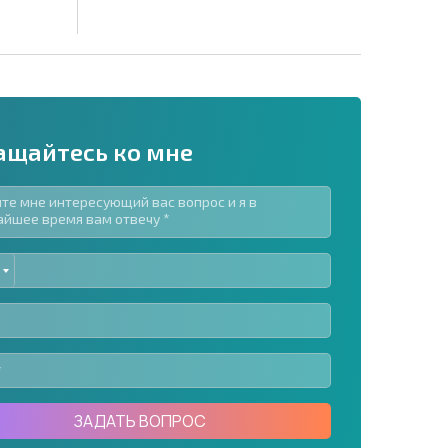
ащайтесь ко мне
ED
рассылку | Нажимая кнопку, вы разрешаете
TES
воих данных.
Отправить сообщение
ЗАДАТЬ ВОПРОС