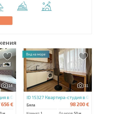
Отправить сообщение
е
жения
Вид на море
14
31
ия в Опен Си Резиденс
ID 15327
Квартира-студия в Опен Си Рез
 656 €
98 200 €
Бяла
0 м.
Комнат:
1
До моря:
50 м.