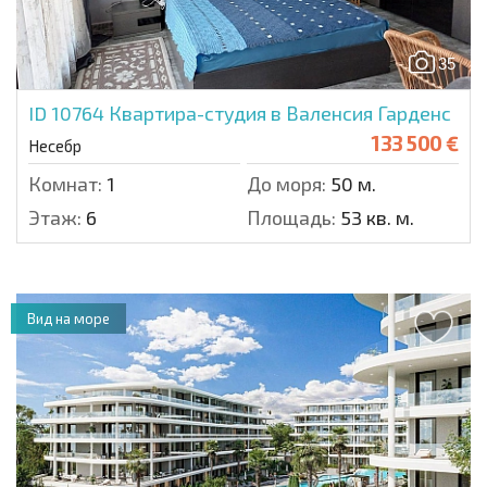
35
ID 10764
Квартира-студия в Валенсия Гарденс
133 500 €
Несебр
Комнат:
1
До моря:
50 м.
Этаж:
6
Площадь:
53 кв. м.
Вид на море