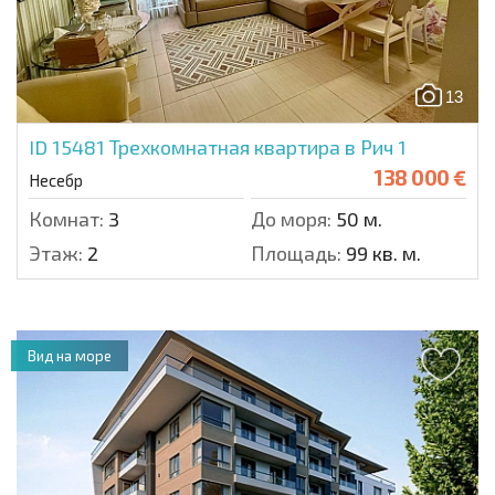
13
ID 15481
Трехкомнатная квартира в Рич 1
138 000 €
Несебр
Комнат:
3
До моря:
50 м.
Этаж:
2
Площадь:
99 кв. м.
Вид на море