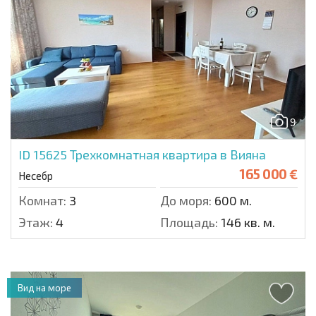
9
ID 15625
Трехкомнатная квартира в Вияна
165 000 €
Несебр
Комнат:
3
До моря:
600 м.
Этаж:
4
Площадь:
146 кв. м.
Вид на море