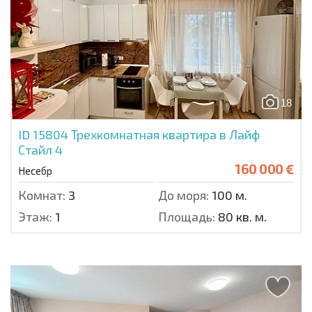
18
ID 15804
Трехкомнатная квартира в Лайф
Стайл 4
160 000 €
Несебр
Комнат:
3
До моря:
100 м.
Этаж:
1
Площадь:
80 кв. м.