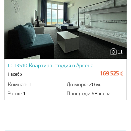
11
ID 13510
Квартира-студия в Арсена
169 525 €
Несебр
Комнат:
1
До моря:
20 м.
Этаж:
1
Площадь:
68 кв. м.