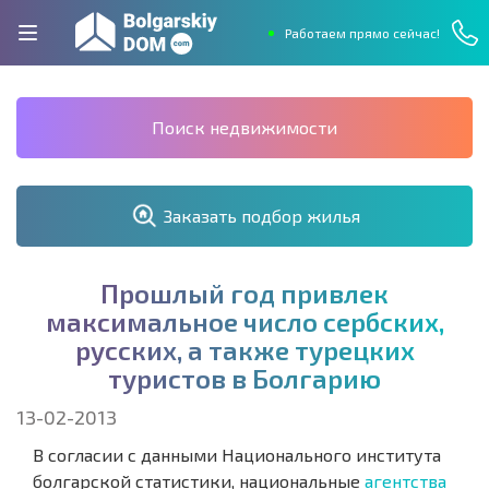
Работаем прямо сейчас!
Поиск недвижимости
Заказать подбор жилья
П
р
о
ш
л
ы
й
г
о
д
п
р
и
в
л
е
к
м
а
к
с
и
м
а
л
ь
н
о
е
ч
и
с
л
о
с
е
р
б
с
к
и
х
,
р
у
с
с
к
и
х
,
а
т
а
к
ж
е
т
у
р
е
ц
к
и
х
т
у
р
и
с
т
о
в
в
Б
о
л
г
а
р
и
ю
13-02-2013
В согласии с данными Национального института
болгарской статистики, национальные
агентства