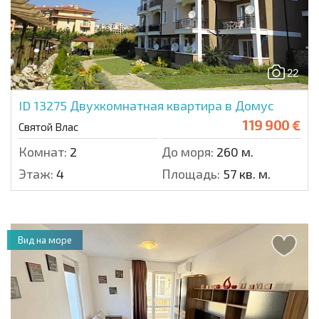
22
ID 13275
Двухкомнатная квартира в Домус
119 900 €
Святой Влас
Комнат:
2
До моря:
260 м.
Этаж:
4
Площадь:
57 кв. м.
Вид на море