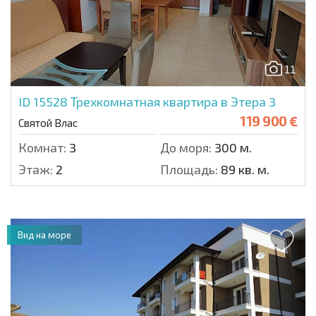
11
ID 15528
Трехкомнатная квартира в Этера 3
119 900 €
Святой Влас
Комнат:
3
До моря:
300 м.
Этаж:
2
Площадь:
89 кв. м.
Вид на море