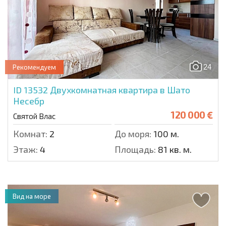
24
Рекомендуем
ID 13532
Двухкомнатная квартира в Шато
Несебр
120 000 €
Святой Влас
Комнат:
2
До моря:
100 м.
Этаж:
4
Площадь:
81 кв. м.
Вид на море