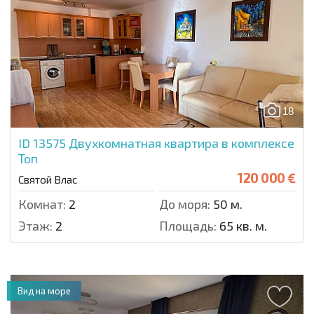
18
ID 13575
Двухкомнатная квартира в комплексе
Топ
120 000 €
Святой Влас
Комнат:
2
До моря:
50 м.
Этаж:
2
Площадь:
65 кв. м.
Вид на море