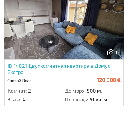
14
ID 14821
Двухкомнатная квартира в Домус
Екстра
120 000 €
Святой Влас
Комнат:
2
До моря:
500 м.
Этаж:
4
Площадь:
61 кв. м.