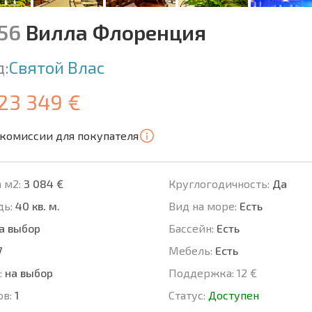
956
Вилла Флоренция
д:
Святой Влас
123 349 €
 комиссии для покупателя
 м2:
3 084 €
Круглогодичность:
Да
ь:
40 кв. м.
Вид на море:
Есть
а выбор
Басcейн:
Есть
7
Мебель:
Есть
:
на выбор
Поддержка:
12 €
ов:
1
Статус:
Доступен