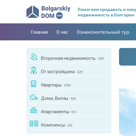
Помогаем продавать и пок
недвижимость в Болгарии
Главная
О нас
Ознакомительный тур
Вторичная недвижимость
- 1181
От застройщика
- 229
Квартиры
- 1290
Дома, Виллы
- 100
Апартаменты
- 551
ДЕО ЭТОГО ОБЪЕКТА
Комплексы
- 125