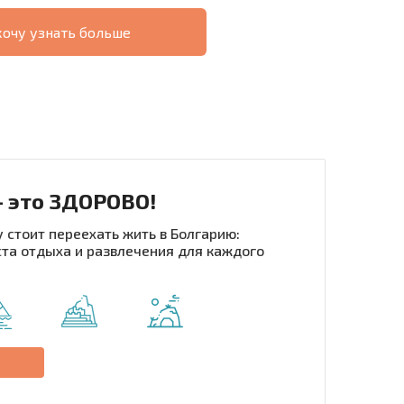
хочу узнать больше
О
ХОДНОСТЬ
ДИСТАНЦИОННОЙ
РАССРОЧКА В
СДЕЛКЕ
БОЛГАРИИ
- это ЗДОРОВО!
 стоит переехать жить в Болгарию:
та отдыха и развлечения для каждого
рассылку | Нажимая кнопку, вы разрешаете
воих данных.
Отправить сообщение
е