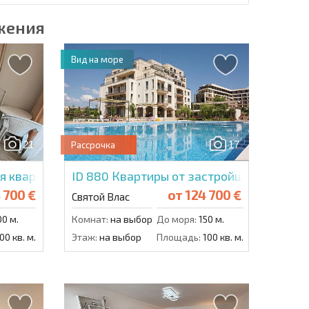
жения
Вид на море
21
17
Рассрочка
 квартира в Соренто Соле Маре
ID 880
Квартиры от застройщика в Соре
 700 €
от
124 700 €
Святой Влас
0 м.
Комнат:
на выбор
До моря:
150 м.
00 кв. м.
Этаж:
на выбор
Площадь:
100 кв. м.