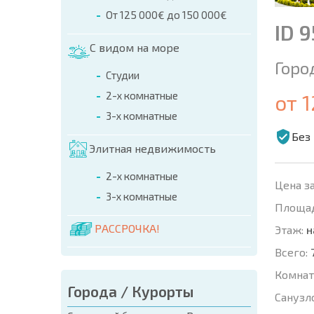
От 125 000€ до 150 000€
ID 
С видом на море
Горо
Студии
2-х комнатные
от 
3-х комнатные
Без
Элитная недвижимость
2-х комнатные
Цена за
3-х комнатные
Площад
РАССРОЧКА!
Этаж:
н
Всего:
Комнат
Города / Курорты
Санузл