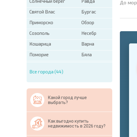
Солнечный берег
Равда
До мор
Святой Влас
Бургас
Приморско
Обзор
Созополь
Несебр
Кошарица
Варна
+1
United
States
Поморие
Бяла
+1
Все города (44)
* Поля об
Свернут
Какой город лучше
выбрать?
Как выгодно купить
недвижимость в 2026 году?