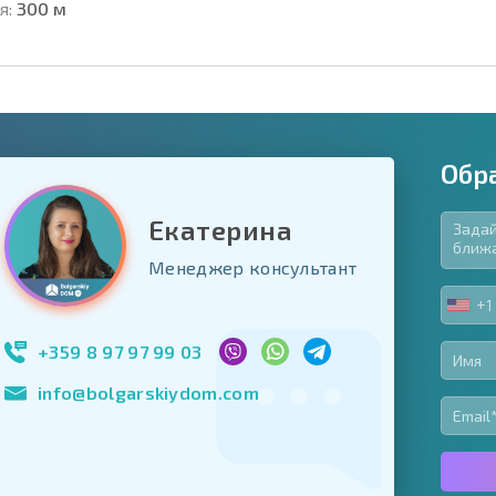
я:
300 м
Обр
Екатерина
язательные для заполнения
Менеджер консультант
ь форму
+1
UNIT
Подписаться на 
STA
использование с
+1
+359 8 97 97 99 03
info@bolgarskiydom.com