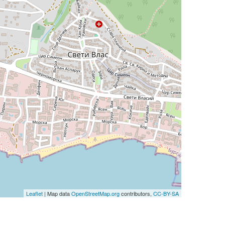
Leaflet
| Map data
OpenStreetMap.org
contributors,
CC-BY-SA