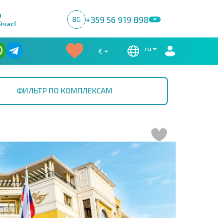
м
+359 56 919 898
BG
йчас!
ru
€
ФИЛЬТР ПО КОМПЛЕКСАМ