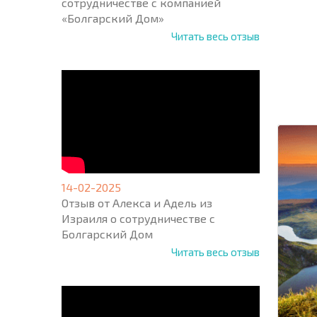
сотрудничестве с компанией
«Болгарский Дом»
Читать весь отзыв
НОВАЯ
МАСШ
ПОЛЕТ
ПРОГ
+1
United
States
+1
* Поля об
14-02-2025
Отзыв от Алекса и Адель из
Израиля о сотрудничестве с
Болгарский Дом
Читать весь отзыв