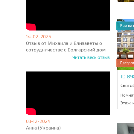
Вид на
14-02-2025
Отзыв от Михаила и Елизаветы о
сотрудничестве с Болгарский дом
Читать весь отзыв
Рассро
ID 8
Свято
Комна
Этаж:
н
03-12-2024
Анна (Украина)