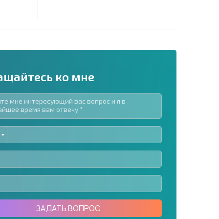
ащайтесь ко мне
ED
рассылку | Нажимая кнопку, вы разрешаете
TES
воих данных.
Отправить сообщение
ЗАДАТЬ ВОПРОС