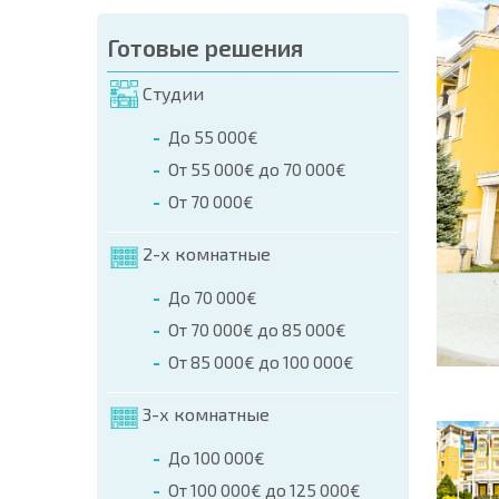
аказа (Имя, E-mail, Телефон)
Готовые решения
а
Студии
о телефонам:
До 55 000€
+359 8 9797 99 03
От 55 000€ до 70 000€
От 70 000€
2-х комнатные
До 70 000€
От 70 000€ до 85 000€
От 85 000€ до 100 000€
3-х комнатные
До 100 000€
От 100 000€ до 125 000€