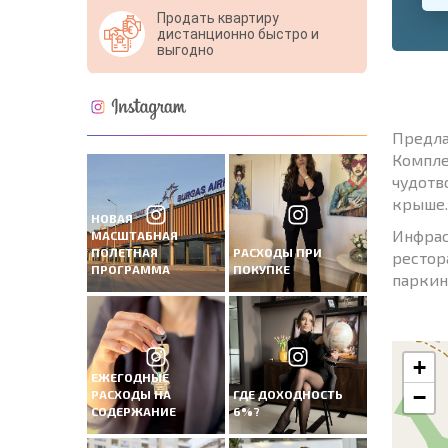
Продать квартиру
дистанционно быстро и
выгодно
Предла
Компле
чудотв
крыше.
НОВАЯ
Инфрас
МАСШТАБНАЯ
ПОЛЕТНАЯ
РАСХОДЫ ПРИ
рестор
ПРОГРАММА
ПОКУПКЕ
паркин
+
ЕЖЕГОДНЫЕ
−
РАСХОДЫ НА
ГДЕ ДОХОДНОСТЬ
СОДЕРЖАНИЕ
6%?