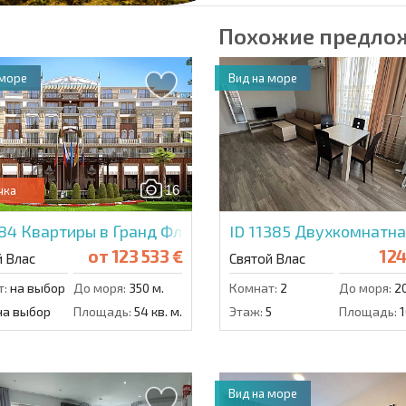
Похожие предло
 море
Вид на море
16
чка
984
Квартиры в Гранд Флоренция Палас
ID 11385
Двухкомнатная
от
123 533 €
124
й Влас
Святой Влас
т:
на выбор
До моря:
350 м.
Комнат:
2
До моря:
20
а выбор
Площадь:
54 кв. м.
Этаж:
5
Площадь:
1
Вид на море