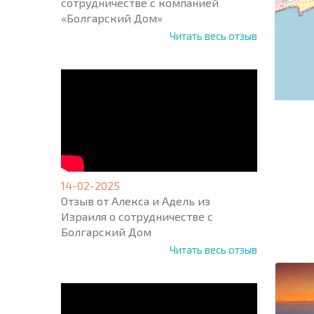
сотрудничестве с компанией
«Болгарский Дом»
Читать весь отзыв
14-02-2025
НОВАЯ
Отзыв от Алекса и Адель из
МАСШ
Израиля о сотрудничестве с
ПОЛЕТ
Болгарский Дом
ПРОГ
+1
United
Читать весь отзыв
States
+1
* Поля об