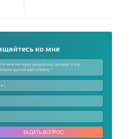
ащайтесь ко мне
ED
рассылку | Нажимая кнопку, вы разрешаете
TES
воих данных.
Отправить сообщение
ЗАДАТЬ ВОПРОС