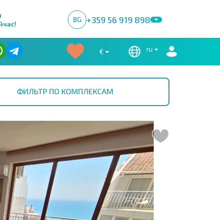
м
+359 56 919 898
BG
йчас!
ru
€
ФИЛЬТР ПО КОМПЛЕКСАМ