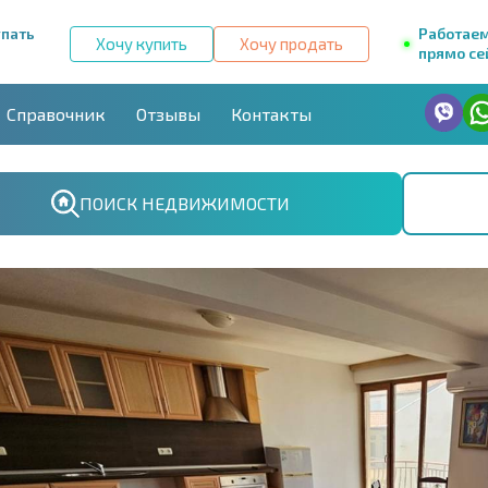
упать
Работае
Хочу купить
Хочу продать
прямо се
Справочник
Отзывы
Контакты
ПОИСК НЕДВИЖИМОСТИ