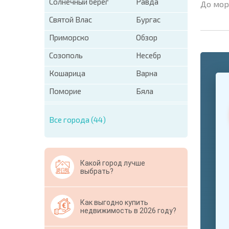
Солнечный берег
Равда
До мор
Святой Влас
Бургас
Приморско
Обзор
Созополь
Несебр
Кошарица
Варна
+1
United
States
Поморие
Бяла
+1
Все города (44)
* Поля об
Свернут
Какой город лучше
выбрать?
Как выгодно купить
недвижимость в 2026 году?