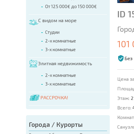
От 125 000€ до 150 000€
ID 
С видом на море
Горо
Студии
2-х комнатные
101
3-х комнатные
Без
Элитная недвижимость
2-х комнатные
Цена за
3-х комнатные
Площад
РАССРОЧКА!
Этаж:
2
Всего:
Комнат
Города / Курорты
Санузл