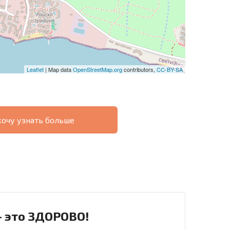
Leaflet
| Map data
OpenStreetMap.org
contributors,
CC-BY-SA
хочу узнать больше
О
ХОДНОСТЬ
ДИСТАНЦИОННОЙ
РАССРОЧКА В
СДЕЛКЕ
БОЛГАРИИ
- это ЗДОРОВО!