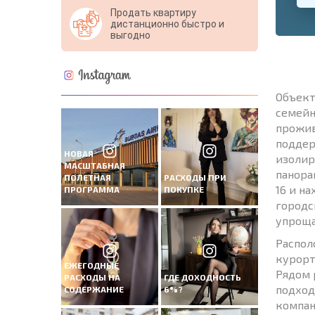
Продать квартиру
дистанционно быстро и
выгодно
Объект
семейн
прожив
поддер
НОВАЯ
изолир
МАСШТАБНАЯ
панора
ПОЛЕТНАЯ
РАСХОДЫ ПРИ
16 и н
ПРОГРАММА
ПОКУПКЕ
городс
упроща
Распол
курорт
ЕЖЕГОДНЫЕ
Рядом 
РАСХОДЫ НА
ГДЕ ДОХОДНОСТЬ
подход
СОДЕРЖАНИЕ
6%?
компан