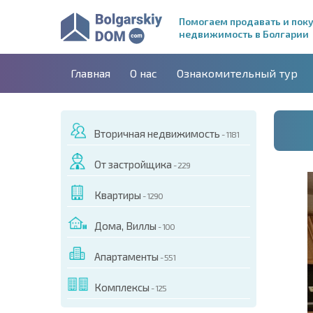
Помогаем продавать и пок
недвижимость в Болгарии
Главная
О нас
Ознакомительный тур
Вторичная недвижимость
- 1181
От застройщика
- 229
Квартиры
- 1290
Дома, Виллы
- 100
Апартаменты
- 551
ДЕО ЭТОГО ОБЪЕКТА
Комплексы
- 125