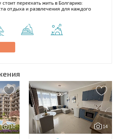
 стоит переехать жить в Болгарию:
та отдыха и развлечения для каждого
рассылку | Нажимая кнопку, вы разрешаете
воих данных.
Отправить сообщение
е
жения
10
14