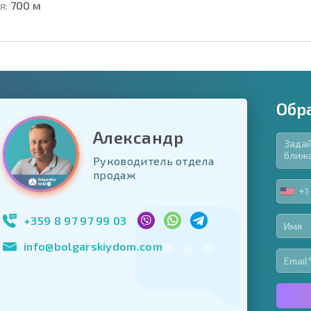
я:
700 м
Обр
Александр
Руководитель отдела
язательные для заполнения
продаж
ь форму
+1
UNIT
Подписаться на 
STA
использование с
+1
+359 8 97 97 99 03
info@bolgarskiydom.com