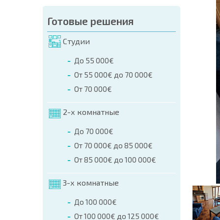
аказа (Имя, E-mail, Телефон)
Готовые решения
а
Студии
о телефонам:
До 55 000€
+359 8 9797 99 03
От 55 000€ до 70 000€
От 70 000€
2-х комнатные
До 70 000€
От 70 000€ до 85 000€
От 85 000€ до 100 000€
3-х комнатные
До 100 000€
От 100 000€ до 125 000€