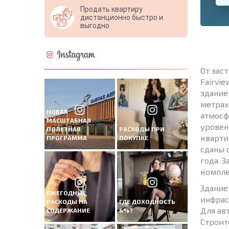
Продать квартиру
дистанционно быстро и
выгодно
От зас
Fairvi
здание
метрах
НОВАЯ
атмосф
МАСШТАБНАЯ
уровен
ПОЛЕТНАЯ
РАСХОДЫ ПРИ
кварти
ПРОГРАММА
ПОКУПКЕ
сданы 
года. 
компле
Здание
ЕЖЕГОДНЫЕ
инфрас
РАСХОДЫ НА
ГДЕ ДОХОДНОСТЬ
Для ав
СОДЕРЖАНИЕ
6%?
Строите