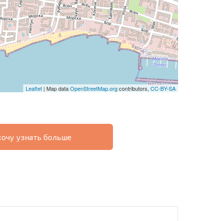
Leaflet
| Map data
OpenStreetMap.org
contributors,
CC-BY-SA
хочу узнать больше
О
ХОДНОСТЬ
ДИСТАНЦИОННОЙ
РАССРОЧКА В
СДЕЛКЕ
БОЛГАРИИ