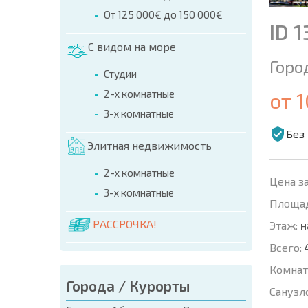
От 125 000€ до 150 000€
ID 
С видом на море
Горо
Студии
2-х комнатные
от 
3-х комнатные
Без
Элитная недвижимость
2-х комнатные
Цена за
3-х комнатные
Площад
РАССРОЧКА!
Этаж:
н
Всего:
Комнат
Города / Курорты
Санузл