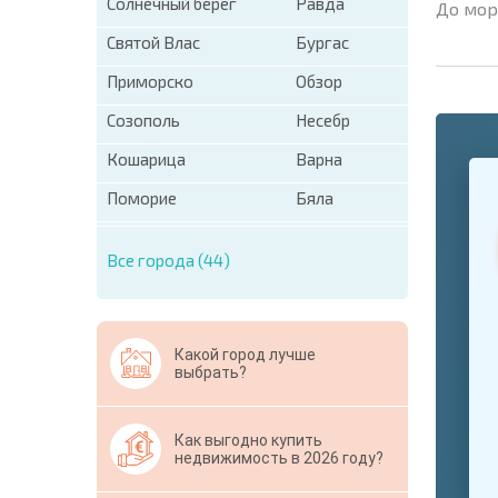
Солнечный берег
Равда
До мор
Святой Влас
Бургас
Приморско
Обзор
Созополь
Несебр
Кошарица
Варна
+1
United
States
Поморие
Бяла
+1
Все города (44)
* Поля об
Свернут
Какой город лучше
выбрать?
Как выгодно купить
недвижимость в 2026 году?