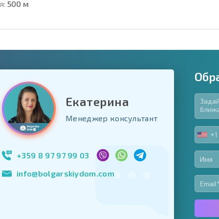
я:
500 м
Обр
Екатерина
язательные для заполнения
Менеджер консультант
ь форму
+1
UNIT
Подписаться на 
STA
использование с
+1
+359 8 97 97 99 03
info@bolgarskiydom.com