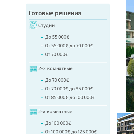
аказа (Имя, E-mail, Телефон)
Готовые решения
а
Студии
о телефонам:
До 55 000€
+359 8 9797 99 03
От 55 000€ до 70 000€
От 70 000€
2-х комнатные
До 70 000€
От 70 000€ до 85 000€
От 85 000€ до 100 000€
3-х комнатные
До 100 000€
От 100 000€ до 125 000€