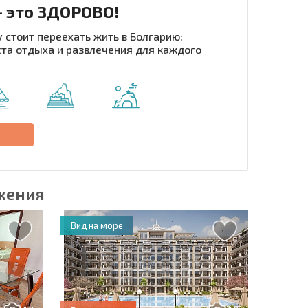
- это ЗДОРОВО!
 стоит переехать жить в Болгарию:
та отдыха и развлечения для каждого
рассылку | Нажимая кнопку, вы разрешаете
воих данных.
Отправить сообщение
е
жения
Вид на море