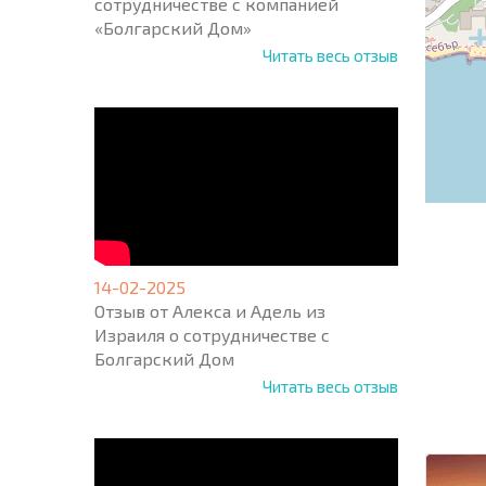
сотрудничестве с компанией
«Болгарский Дом»
Читать весь отзыв
14-02-2025
Отзыв от Алекса и Адель из
Израиля о сотрудничестве с
НОВАЯ
Болгарский Дом
МАСШ
Читать весь отзыв
ПОЛЕТ
ПРОГ
+1
United
States
+1