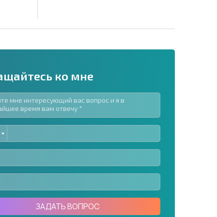
ащайтесь ко мне
ED
рассылку | Нажимая кнопку, вы разрешаете
TES
воих данных.
Отправить сообщение
ЗАДАТЬ ВОПРОС