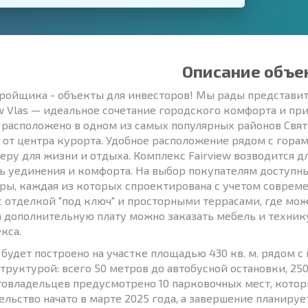
Описание объе
тройщика - объекты для инвесторов! Мы рады представ
ew Vlas — идеальное сочетание городского комфорта и пр
 расположено в одном из самых популярных районов Святог
 от центра курорта. Удобное расположение рядом с гора
еру для жизни и отдыха. Комплекс Fairview возводится дл
ь уединения и комфорта. На выбор покупателям доступн
ры, каждая из которых спроектирована с учетом совреме
с отделкой "под ключ" и просторными террасами, где мо
За дополнительную плату можно заказать мебель и техник
кса.
 будет построено на участке площадью 430 кв. м. рядом 
труктурой: всего 50 метров до автобусной остановки, 250
товладельцев предусмотрено 10 парковочных мест, кото
льство начато в марте 2025 года, а завершение планируетс