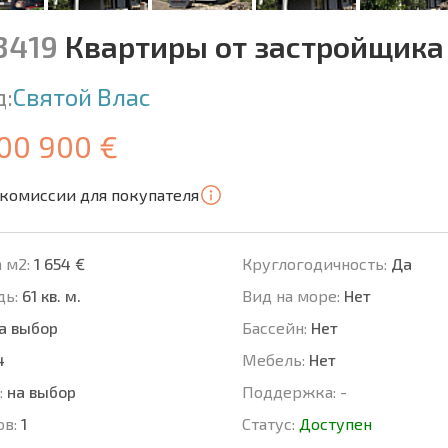
13419
Квартиры от застройщика
д:
Святой Влас
100 900 €
 комиссии для покупателя
 м2:
1 654 €
Круглогодичность:
Да
ь:
61 кв. м.
Вид на море:
Нет
а выбор
Басcейн:
Нет
4
Мебель:
Нет
:
на выбор
Поддержка:
-
ов:
1
Статус:
Доступен