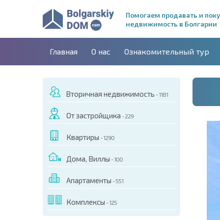
Помогаем продавать и пок
недвижимость в Болгарии
Главная
О нас
Ознакомительный тур
Вторичная недвижимость
- 1181
От застройщика
- 229
Квартиры
- 1290
Дома, Виллы
- 100
Апартаменты
- 551
ДЕО ЭТОГО ОБЪЕКТА
Комплексы
- 125