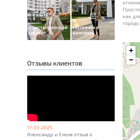
отличн
Простор
как дл
городск
О ДИСТАНЦИОННОЙ
РАССРОЧКА В
СДЕЛКЕ
БОЛГАРИИ
+
−
Отзывы клиентов
17-03-2025
Александр и Елена отзыв о