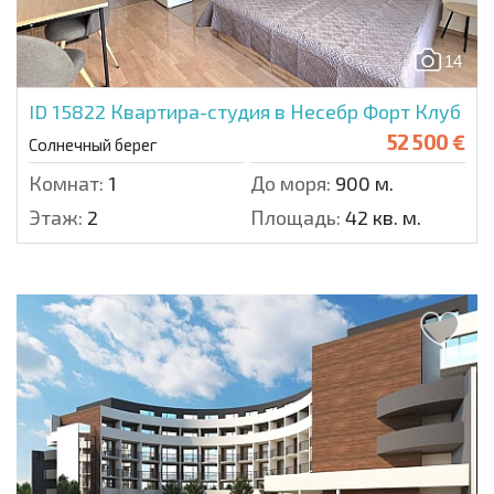
14
ID 15822
Квартира-студия в Несебр Форт Клуб
52 500 €
Солнечный берег
Комнат:
1
До моря:
900 м.
Этаж:
2
Площадь:
42 кв. м.