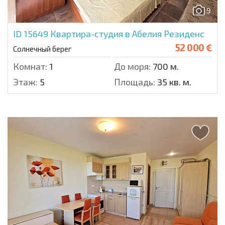
9
ID 15649
Квартира-студия в Абелия Резиденс
52 000 €
Солнечный берег
Комнат:
1
До моря:
700 м.
Этаж:
5
Площадь:
35 кв. м.