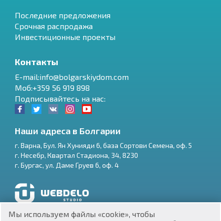
Последние предложения
Срочная распродажа
Инвестиционные проекты
Контакты
E-mail:info@bolgarskiydom.com
Моб:+359 56 919 898
Подписывайтесь на нас:
Наши адреса в Болгарии
г.
Варна
,
Бул. Ян Хунияди 6, база Сортови Семена, оф. 5
г.
Несебр
,
Квартал Стадиона, 34
,
8230
RU
г.
Бургас
,
ул. Даме Груев 6, оф. 4
€
EN
$
UA
Разработка и SEO продвижение сайтов
Мы используем файлы «cookie», чтобы