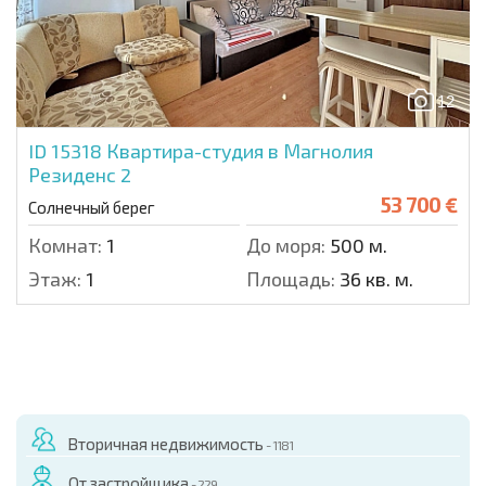
12
ID 15318
Квартира-студия в Магнолия
Резиденс 2
53 700 €
Солнечный берег
Комнат:
1
До моря:
500 м.
Этаж:
1
Площадь:
36 кв. м.
Вторичная недвижимость
- 1181
От застройщика
- 229