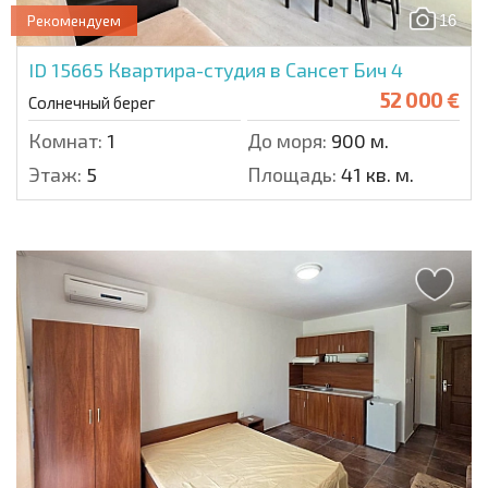
16
Рекомендуем
ID 15665
Квартира-студия в Сансет Бич 4
52 000 €
Солнечный берег
Комнат:
1
До моря:
900 м.
Этаж:
5
Площадь:
41 кв. м.