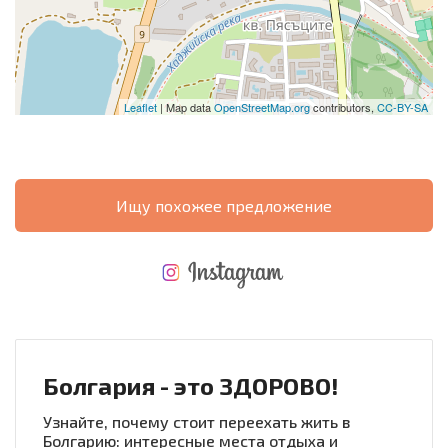
Leaflet
| Map data
OpenStreetMap.org
contributors,
CC-BY-SA
Ищу похожее предложение
НОВАЯ МАСШТАБНАЯ ПОЛЕТНАЯ ПРОГРАММА
РАСХОДЫ ПРИ ПОКУПКЕ
ЕЖЕГОДНЫЕ РАСХОДЫ НА СОДЕРЖАНИЕ
Болгария - это ЗДОРОВО!
Узнайте, почему стоит переехать жить в
Болгарию: интересные места отдыха и