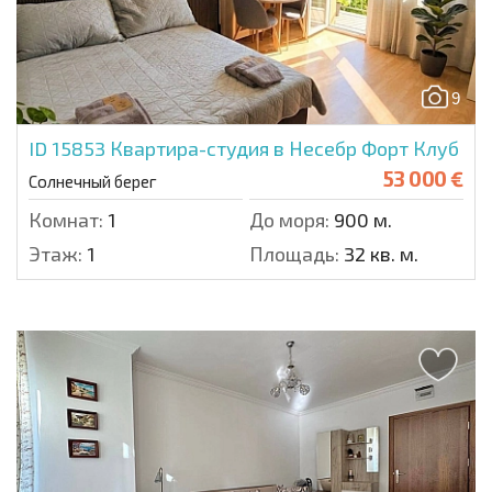
9
ID 15853
Квартира-студия в Несебр Форт Клуб
53 000 €
Солнечный берег
Комнат:
1
До моря:
900 м.
Этаж:
1
Площадь:
32 кв. м.