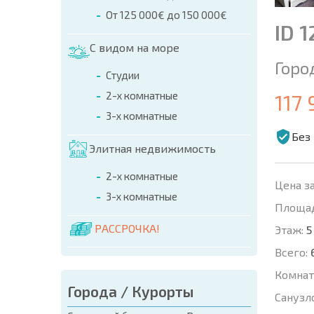
От 125 000€ до 150 000€
ID 
С видом на море
Горо
Студии
2-х комнатные
117 
3-х комнатные
Без
Элитная недвижимость
2-х комнатные
Цена за
3-х комнатные
Площад
РАССРОЧКА!
Этаж:
5
Всего:
Комнат
Города / Курорты
Санузл