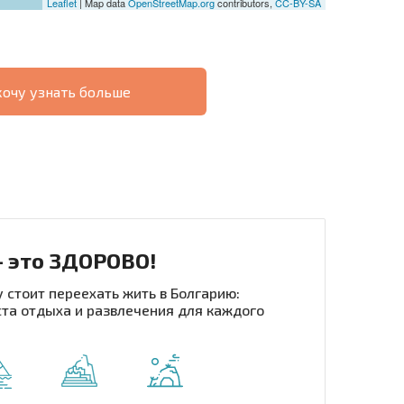
Leaflet
| Map data
OpenStreetMap.org
contributors,
CC-BY-SA
хочу узнать больше
О
ХОДНОСТЬ
ДИСТАНЦИОННОЙ
РАССРОЧКА В
СДЕЛКЕ
БОЛГАРИИ
- это ЗДОРОВО!
 стоит переехать жить в Болгарию:
та отдыха и развлечения для каждого
рассылку | Нажимая кнопку, вы разрешаете
воих данных.
Отправить сообщение