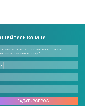
ащайтесь ко мне
ED
рассылку | Нажимая кнопку, вы разрешаете
TES
воих данных.
Отправить сообщение
ЗАДАТЬ ВОПРОС