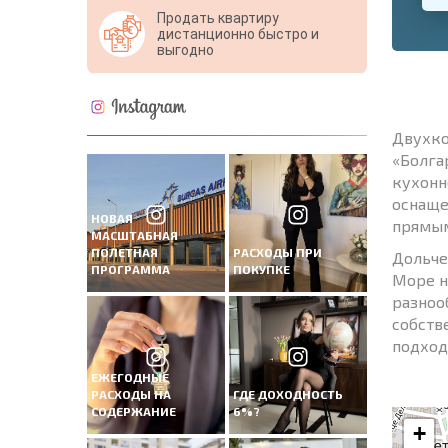
Продать квартиру
дистанционно быстро и
выгодно
Двухко
«Болга
кухонн
оснаще
НОВАЯ
прямым
МАСШТАБНАЯ
ПОЛЕТНАЯ
РАСХОДЫ ПРИ
Дольче
ПРОГРАММА
ПОКУПКЕ
Море н
разноо
собстве
подход
ЕЖЕГОДНЫЕ
РАСХОДЫ НА
ГДЕ ДОХОДНОСТЬ
СОДЕРЖАНИЕ
6%?
+