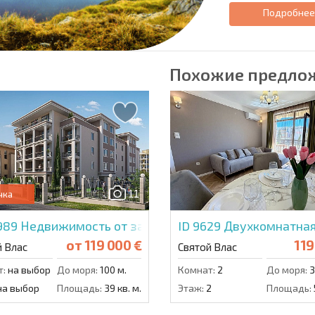
Подробне
Похожие предло
11
чка
2989
Недвижимость от застройщика в Премьер Форт 
ID 9629
Двухкомнатная
от
119 000 €
119
й Влас
Святой Влас
т:
на выбор
До моря:
100 м.
Комнат:
2
До моря:
3
а выбор
Площадь:
39 кв. м.
Этаж:
2
Площадь: