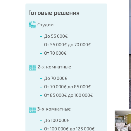
аказа (Имя, E-mail, Телефон)
Готовые решения
а
Студии
о телефонам:
До 55 000€
+359 8 9797 99 03
От 55 000€ до 70 000€
От 70 000€
2-х комнатные
До 70 000€
От 70 000€ до 85 000€
От 85 000€ до 100 000€
3-х комнатные
До 100 000€
От 100 000€ до 125 000€