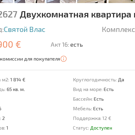
12627
Двухкомнатная квартира в
д:
Святой Влас
Комплекс
900 €
Акт 16:
есть
 комиссии для покупателя
 м2:
1 814 €
Круглогодичность:
Да
ь:
65 кв. м.
Вид на море:
Есть
Басcейн:
Есть
6
Мебель:
Есть
:
2
Поддержка:
12 €
ов:
1
Статус:
Доступен