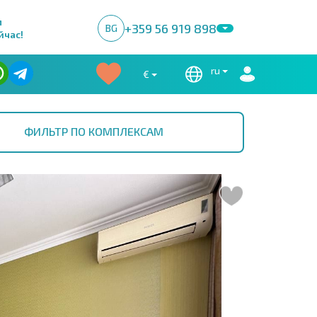
м
+359 56 919 898
BG
йчас!
ru
€
ФИЛЬТР ПО КОМПЛЕКСАМ