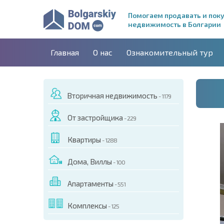
Помогаем продавать и пок
недвижимость в Болгарии
Главная
О нас
Ознакомительный тур
Вторичная недвижимость
- 1179
От застройщика
- 229
Квартиры
- 1288
Дома, Виллы
- 100
Апартаменты
- 551
ДЕО ЭТОГО ОБЪЕКТА
Комплексы
- 125