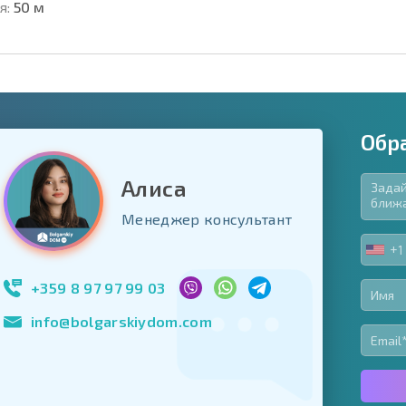
я:
50 м
Обр
Алиса
язательные для заполнения
Менеджер консультант
ь форму
+1
UNIT
Подписаться на 
STA
использование с
+1
+359 8 97 97 99 03
info@bolgarskiydom.com