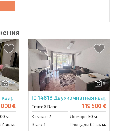
е
жения
22
9
Сьютс
 квартира в Романс Париж
ID 14813
Двухкомнатная квартира в Сан 
 000 €
119 500 €
Святой Влас
00 м.
Комнат:
2
До моря:
50 м.
52 кв. м.
Этаж:
1
Площадь:
65 кв. м.