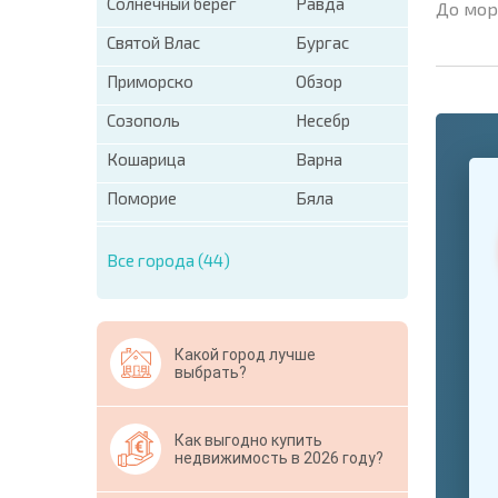
Солнечный берег
Равда
До мор
Святой Влас
Бургас
Приморско
Обзор
Созополь
Несебр
Кошарица
Варна
+1
United
States
Поморие
Бяла
+1
Все города (44)
* Поля об
Свернут
Какой город лучше
выбрать?
Как выгодно купить
недвижимость в 2026 году?