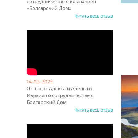
сотрудничестве с компанией
«Болгарский Дом»
Читать весь отзыв
НОВАЯ
МАСШ
ПОЛЕТ
ПРОГ
+1
United
States
+1
14-02-2025
Отзыв от Алекса и Адель из
Израиля о сотрудничестве с
* Поля об
Болгарский Дом
Читать весь отзыв